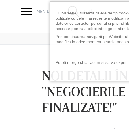
CAUTĂ
MENIU
COMPANIA utilizeaza fisiere de tip cooki
politicile cu cele mai recente modificar
datelor cu caracter personal si privind l
necesar pentru a citi si intelege continutu
Prin continuarea navigarii pe Website-ul n
modifica in orice moment setarile acestor
Puteti merge chiar acum si sa va exprimat
NOI DETALII Î
"NEGOCIERILE
FINALIZATE!"
LUNI 10 AUG, 18:30
LUNI 10 AUG, 21:3