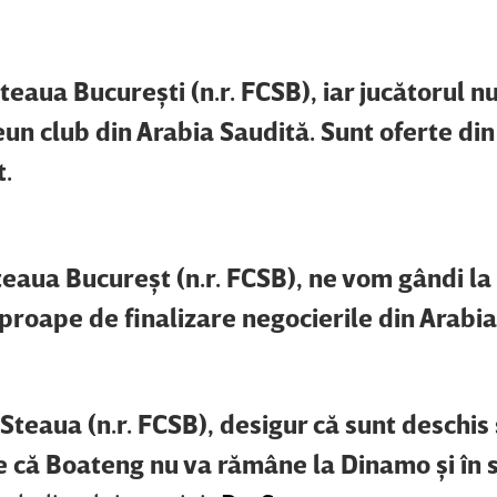
eaua Bucureşti (n.r. FCSB), iar jucătorul nu
un club din Arabia Saudită. Sunt oferte din
t.
teaua Bucureşt (n.r. FCSB), ne vom gândi la
proape de finalizare negocierile din Arabia
 Steaua (n.r. FCSB), desigur că sunt deschis
te că Boateng nu va rămâne la Dinamo şi în 