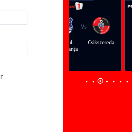
Vs
Vs
Farul
Csikszereda
Dinamo
FC Volunt
Constanţa
r