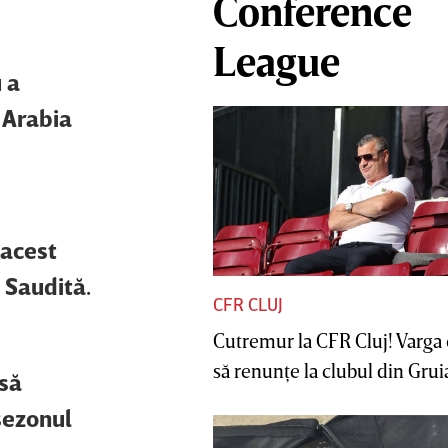
Conference
League
 a
 Arabia
 acest
 Saudită.
CFR CLUJ
Cutremur la CFR Cluj! Varga 
să renunţe la clubul din Gruia 
 să
sezonul