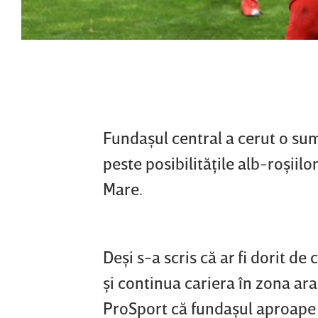
Fundaşul central a cerut o su
peste posibilităţile alb-roşiil
Mare.
Deşi s-a scris că ar fi dorit d
şi continua cariera în zona ar
ProSport că fundaşul aproape 