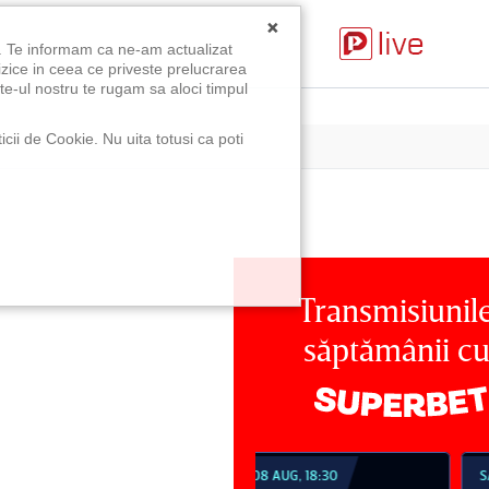
×
u. Te informam ca ne-am actualizat
izice in ceea ce priveste prelucrarea
te-ul nostru te rugam sa aloci timpul
icii de Cookie. Nu uita totusi ca poti
Transmisiunil
săptămânii c
MBĂTĂ 08 AUG, 18:30
SÂMBĂTĂ 08 AUG, 21:30