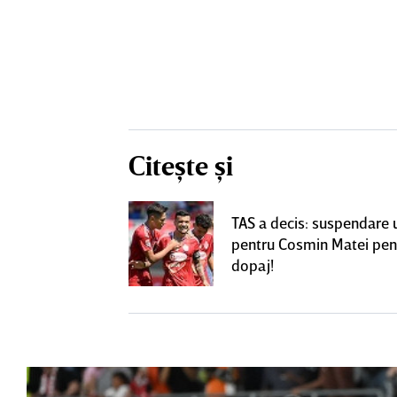
Citește și
! Dorit de FCSB,
TAS a decis: suspendare 
utea ajunge la
pentru Cosmin Matei pen
perLiga
dopaj!