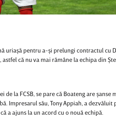
mă uriaşă pentru a-şi prelungi contractul cu 
or, astfel că nu va mai rămâne la echipa din Şte
e cei de la FCSB, se pare că Boateng are şanse 
abă. Impresarul său, Tony Appiah, a dezvăluit
că a ajuns la un acord cu o nouă echipă.