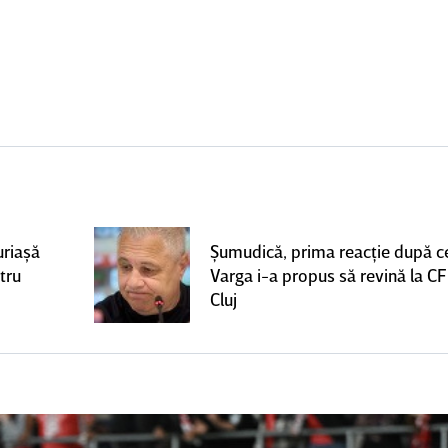
uriaşă
Şumudică, prima reacţie după c
tru
Varga i-a propus să revină la C
Cluj