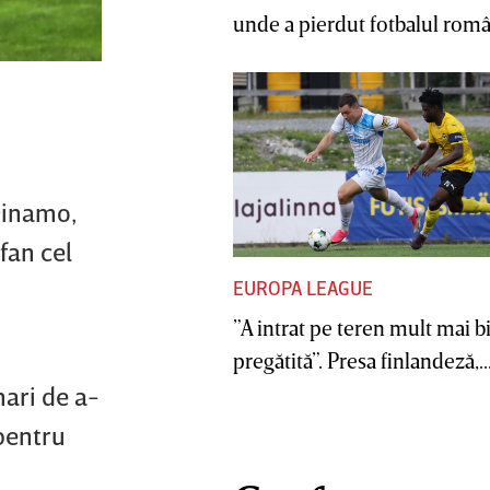
unde a pierdut fotbalul român
Dinamo,
fan cel
EUROPA LEAGUE
”A intrat pe teren mult mai b
pregătită”. Presa finlandeză,..
mari de a-
 pentru