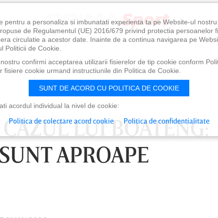
e pentru a personaliza si imbunatati experienta ta pe Website-ul nostr
i propuse de Regulamentul (UE) 2016/679 privind protectia persoanelor f
ibera circulatie a acestor date. Inainte de a continua navigarea pe Websi
l Politicii de Cookie.
ostru confirmi acceptarea utilizarii fisierelor de tip cookie conform Polit
 fisiere cookie urmand instructiunile din Politica de Cookie.
SUNT DE ACORD CU POLITICA DE COOKIE
i acordul individual la nivel de cookie:
N CAZUL LUI BOATENG:
Politica de colectare acord cookie
Politica de confidentialitate
 SUNT APROAPE
0
VINERI 07 AUG, 21:00
SÂ