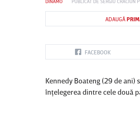
DINAMO
PUBLICAT DE
SERGIU CRĂCIUN
P
ADAUGĂ
PRIM
Vs
FC Botoşani
Corvinul
Sepsi OSK S
Hunedoara
Gheorghe
FACEBOOK
Kennedy Boateng (29 de ani) se
înţelegerea dintre cele două pă