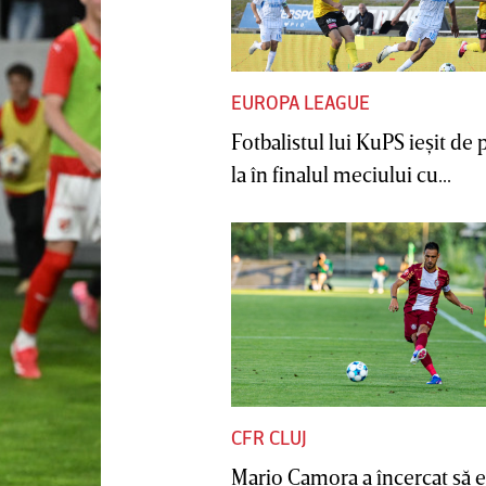
EUROPA LEAGUE
Fotbalistul lui KuPS ieşit de 
la în finalul meciului cu...
CFR CLUJ
Mario Camora a încercat să e