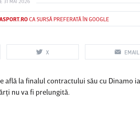
E 31 MAI 2026
ASPORT.RO
CA SURSĂ PREFERATĂ ÎN GOOGLE
Vs
Vs
f
FCSB
UTA Arad
Rapid
X
EMAIL
 află la finalul contractului său cu Dinamo ia
rţi nu va fi prelungită.