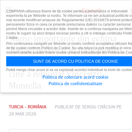
COMPANIA utilizeaza fisiere de tip cookie pentru a personaliza si imbunatati
experienta ta pe Website-ul nostru. Te informam ca ne-am actualizat politicile c
mai recente modificari propuse de Regulamentul (UE) 2016/679 privind protect
persoanelor fizice in ceea ce priveste prelucrarea datelor cu caracter personal 
privind libera circulatie a acestor date. Inainte de a continua navigarea pe Web
nostru te rugam sa aloci timpul necesar pentru a citi si intelege continutul Politi
Nume importante din echipa
Cookie.
Prin continuarea navigarii pe Website-ul nostru confirmi acceptarea utilizarii fis
Turciei nu vor fi în lotul pentru
de tip cookie conform Politicii de Cookie. Nu uita totusi ca poti modifica in orice
moment setarile acestor fisiere cookie urmand instructiunile din Politica de Coo
meciul contra României! La
SUNT DE ACORD CU POLITICA DE COOKIE
Puteti merge chiar acum si sa va exprimati acordul individual la nivel de cookie
cine a renunţat Vincenzo
Politica de colectare acord cookie
Montella
Politica de confidentialitate
TURCIA - ROMÂNIA
PUBLICAT DE
SERGIU CRĂCIUN
PE
26 MAR 2026