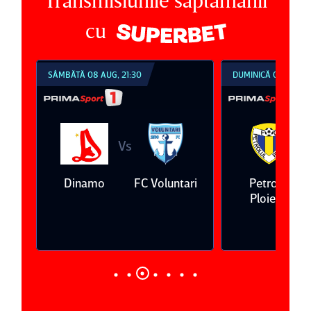
Transmisiunile săptămânii
cu
SÂMBĂTĂ 08 AUG, 21:30
DUMINICĂ 09 AUG, 1
Vs
V
eda
Dinamo
FC Voluntari
Petrolul
Ploieşti