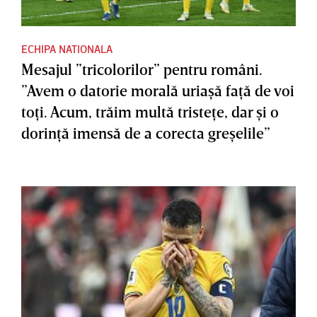
ECHIPA NATIONALA
Mesajul ”tricolorilor” pentru români.
”Avem o datorie morală uriaşă faţă de voi
toţi. Acum, trăim multă tristeţe, dar şi o
dorinţă imensă de a corecta greşelile”