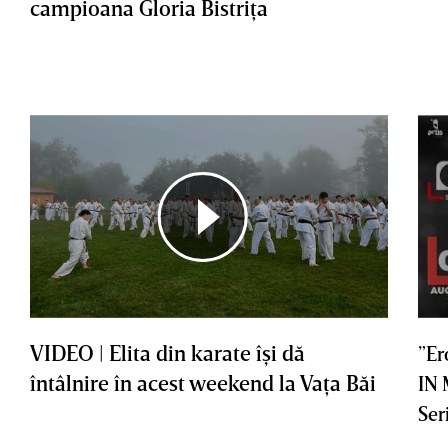
campioana Gloria Bistriţa
VIDEO | Elita din karate îşi dă
”Er
întâlnire în acest weekend la Vaţa Băi
IN
Ser