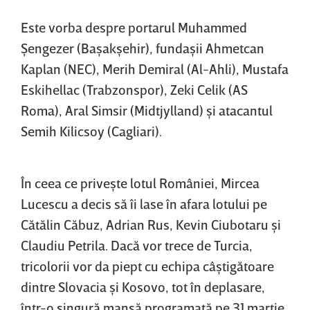
Este vorba despre portarul Muhammed
Şengezer (Başakşehir), fundaşii Ahmetcan
Kaplan (NEC), Merih Demiral (Al-Ahli), Mustafa
Eskihellac (Trabzonspor), Zeki Celik (AS
Roma), Aral Simsir (Midtjylland) şi atacantul
Semih Kilicsoy (Cagliari).
În ceea ce priveşte lotul României, Mircea
Lucescu a decis să îi lase în afara lotului pe
Cătălin Căbuz, Adrian Rus, Kevin Ciubotaru şi
Claudiu Petrila. Dacă vor trece de Turcia,
tricolorii vor da piept cu echipa câştigătoare
dintre Slovacia şi Kosovo, tot în deplasare,
într-o singură manşă programată pe 31 martie.