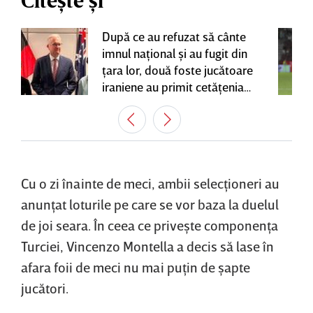
Citește și
După ce au refuzat să cânte
imnul naţional şi au fugit din
ţara lor, două foste jucătoare
iraniene au primit cetăţenia
australiană
Cu o zi înainte de meci, ambii selecţioneri au
anunţat loturile pe care se vor baza la duelul
de joi seara. În ceea ce priveşte componenţa
Turciei, Vincenzo Montella a decis să lase în
afara foii de meci nu mai puţin de şapte
jucători.