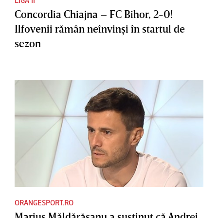
LIGA II
Concordia Chiajna – FC Bihor, 2-0!
Ilfovenii rămân neînvinşi în startul de
sezon
ORANGESPORT.RO
Marius Măldărăşanu a susţinut că Andrei