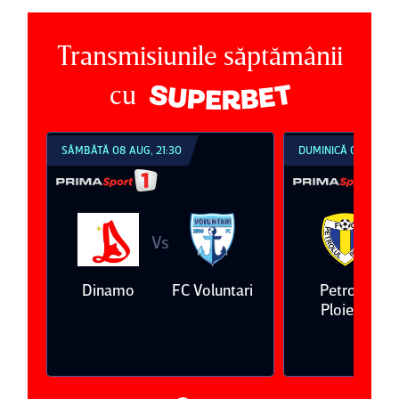
Transmisiunile săptămânii
cu
SÂMBĂTĂ 08 AUG, 21:30
DUMINICĂ 09 AUG, 1
Vs
V
eda
Dinamo
FC Voluntari
Petrolul
Ploieşti