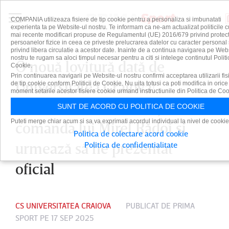
COMPANIA utilizeaza fisiere de tip cookie pentru a personaliza si imbunatati
experienta ta pe Website-ul nostru. Te informam ca ne-am actualizat politicile c
mai recente modificari propuse de Regulamentul (UE) 2016/679 privind protect
persoanelor fizice in ceea ce priveste prelucrarea datelor cu caracter personal 
privind libera circulatie a acestor date. Inainte de a continua navigarea pe Web
nostru te rugam sa aloci timpul necesar pentru a citi si intelege continutul Politi
O nouă lovitură dată de
Cookie.
Prin continuarea navigarii pe Website-ul nostru confirmi acceptarea utilizarii fis
Universitatea Craiova!
de tip cookie conform Politicii de Cookie. Nu uita totusi ca poti modifica in orice
moment setarile acestor fisiere cookie urmand instructiunile din Politica de Coo
Atacantul brazilian a ajuns sub
SUNT DE ACORD CU POLITICA DE COOKIE
Puteti merge chiar acum si sa va exprimati acordul individual la nivel de cookie
comanda lui Mirel Rădoi şi
Politica de colectare acord cookie
urmează să fie prezentat
Politica de confidentialitate
oficial
CS UNIVERSITATEA CRAIOVA
PUBLICAT DE
PRIMA
SPORT
PE 17 SEP 2025