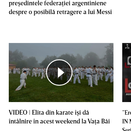
preşedintele federaţiei argentiniene
despre o posibilă retragere a lui Messi
VIDEO | Elita din karate îşi dă
”Er
întâlnire în acest weekend la Vaţa Băi
IN
Ser