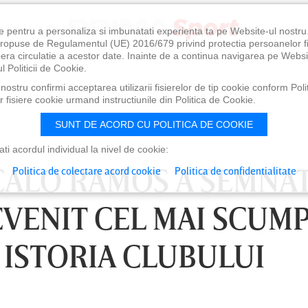
e pentru a personaliza si imbunatati experienta ta pe Website-ul nostr
i propuse de Regulamentul (UE) 2016/679 privind protectia persoanelor f
ibera circulatie a acestor date. Inainte de a continua navigarea pe Websi
l Politicii de Cookie.
ostru confirmi acceptarea utilizarii fisierelor de tip cookie conform Polit
 fisiere cookie urmand instructiunile din Politica de Cookie.
SUNT DE ACORD CU POLITICA DE COOKIE
i acordul individual la nivel de cookie:
NCALO RAMOS A SEMNA
Politica de colectare acord cookie
Politica de confidentialitate
EVENIT CEL MAI SCUM
 ISTORIA CLUBULUI
0
VINERI 07 AUG, 21:00
SÂ