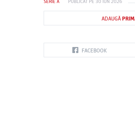
SERIE A
PUBLICAT PE 30 IUN 2026
ADAUGĂ
PRIM
Vs
FC Botoşani
Corvinul
Sepsi OSK S
Hunedoara
Gheorghe
FACEBOOK