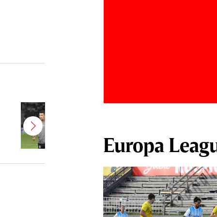
Antonio Folha a fost demis de la
CFR Cluj! Alţi 3 jucători sunt OUT
Europa Leag