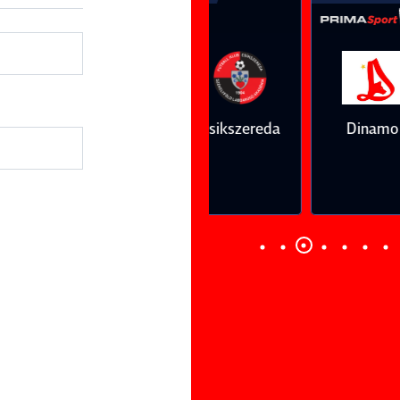
Vs
Vs
Farul
Csikszereda
Dinamo
FC Volunt
Constanţa