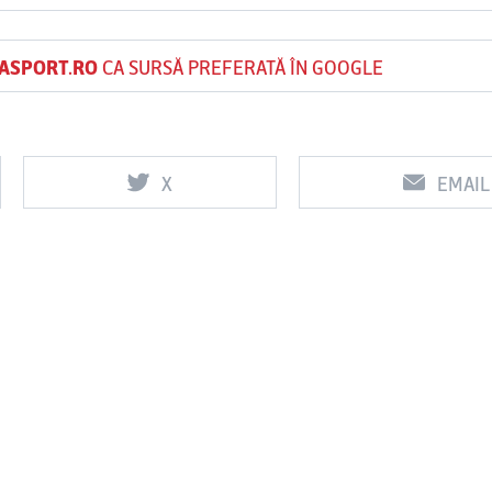
ASPORT.RO
CA SURSĂ PREFERATĂ ÎN GOOGLE
Vs
Vs
f
FCSB
UTA Arad
Rapid
X
EMAIL
0
0