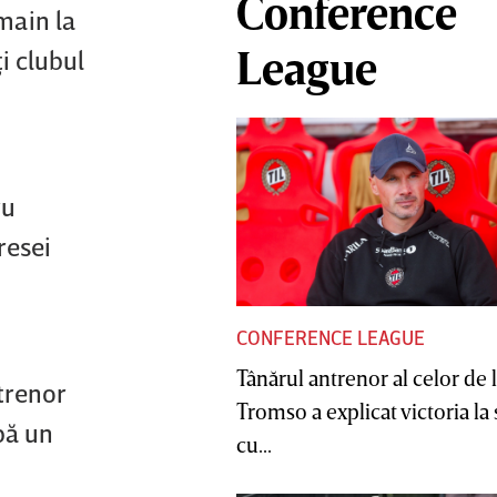
Conference
main la
League
i clubul
ru
resei
CONFERENCE LEAGUE
Tânărul antrenor al celor de 
trenor
Tromso a explicat victoria la
pă un
cu...