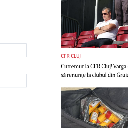
CFR CLUJ
Cutremur la CFR Cluj! Varga 
să renunţe la clubul din Gruia 