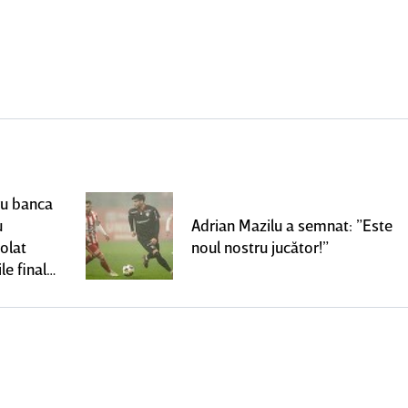
ru banca
u
Adrian Mazilu a semnat: ”Este
olat
noul nostru jucător!”
le finale