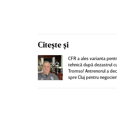
Citește și
CFR a ales varianta pent
eacţie după ce
tehnică după dezastrul c
ă revină la CFR
Tromso! Antrenorul a dec
spre Cluj pentru negocieri
cu Varga