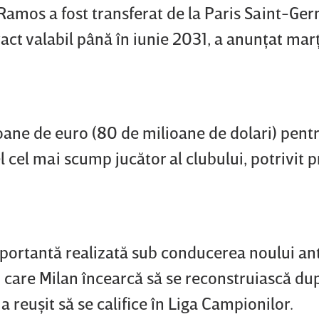
amos a fost transferat de la Paris Saint-Ger
act valabil până în iunie 2031, a anunţat marţ
ioane de euro (80 de milioane de dolari) pent
 cel mai scump jucător al clubului, potrivit p
portantă realizată sub conducerea noului an
 care Milan încearcă să se reconstruiască du
 reuşit să se califice în Liga Campionilor.