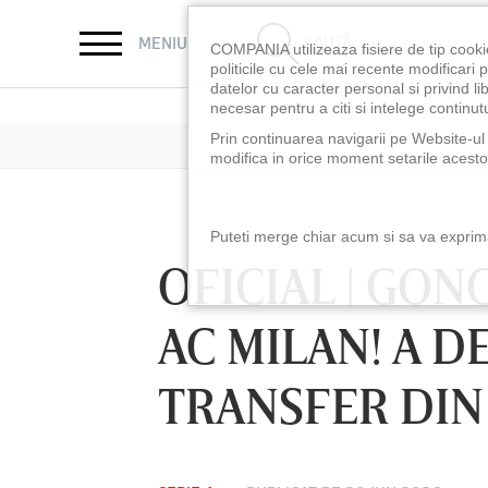
CAUTĂ
MENIU
COMPANIA utilizeaza fisiere de tip cooki
politicile cu cele mai recente modificar
datelor cu caracter personal si privind l
necesar pentru a citi si intelege continutu
Prin continuarea navigarii pe Website-ul n
modifica in orice moment setarile acestor
Puteti merge chiar acum si sa va exprimat
OFICIAL | GO
AC MILAN! A D
TRANSFER DIN
LUNI 10 AUG, 18:30
LUNI 10 AUG, 21:3