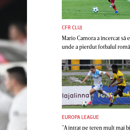
CFR CLUJ
Mario Camora a încercat să e
unde a pierdut fotbalul român
EUROPA LEAGUE
”A intrat pe teren mult mai b