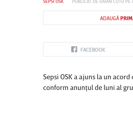
SEPSI OSK
PUBLICAT DE
DAIAN CUTU
PE 
ADAUGĂ
PRIM
Vs
FC Botoşani
Corvinul
Sepsi OSK S
Hunedoara
Gheorghe
FACEBOOK
Sepsi OSK a ajuns la un acord 
conform anunţul de luni al gru