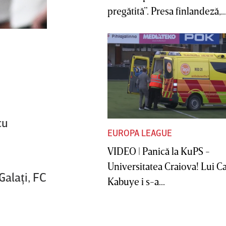
pregătită”. Presa finlandeză,..
cu
EUROPA LEAGUE
VIDEO | Panică la KuPS -
Universitatea Craiova! Lui C
Galaţi, FC
Kabuye i s-a...