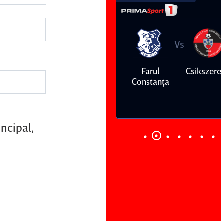
Vs
Vs
Farul
Csikszereda
Dinamo
FC Volunt
Constanţa
ncipal,