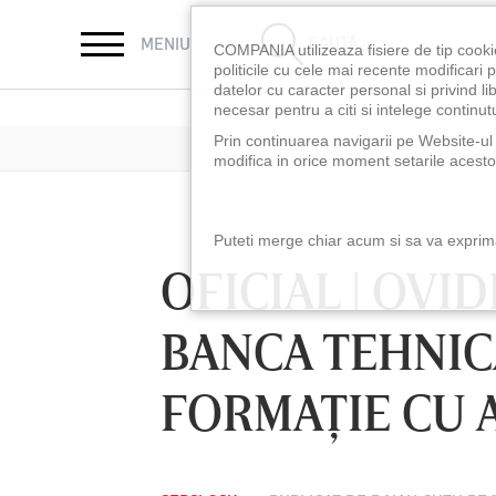
CAUTĂ
MENIU
COMPANIA utilizeaza fisiere de tip cooki
politicile cu cele mai recente modificar
datelor cu caracter personal si privind l
necesar pentru a citi si intelege continutu
Prin continuarea navigarii pe Website-ul n
modifica in orice moment setarile acestor
Puteti merge chiar acum si sa va exprimat
OFICIAL | OVI
BANCA TEHNICĂ
FORMAŢIE CU 
LUNI 10 AUG, 18:30
LUNI 10 AUG, 21:3