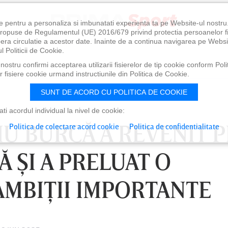
e pentru a personaliza si imbunatati experienta ta pe Website-ul nostr
i propuse de Regulamentul (UE) 2016/679 privind protectia persoanelor f
ibera circulatie a acestor date. Inainte de a continua navigarea pe Websi
l Politicii de Cookie.
ostru confirmi acceptarea utilizarii fisierelor de tip cookie conform Polit
 fisiere cookie urmand instructiunile din Politica de Cookie.
SUNT DE ACORD CU POLITICA DE COOKIE
i acordul individual la nivel de cookie:
DIU BURCĂ A REVENIT P
Politica de colectare acord cookie
Politica de confidentialitate
 ŞI A PRELUAT O
AMBIŢII IMPORTANTE
0
VINERI 07 AUG, 21:00
SÂ