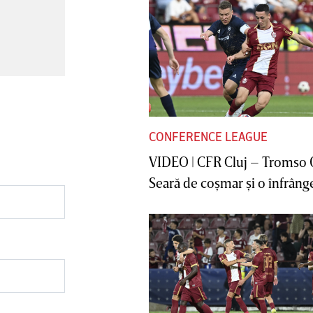
CONFERENCE LEAGUE
VIDEO | CFR Cluj – Tromso 
Seară de coşmar şi o înfrânge