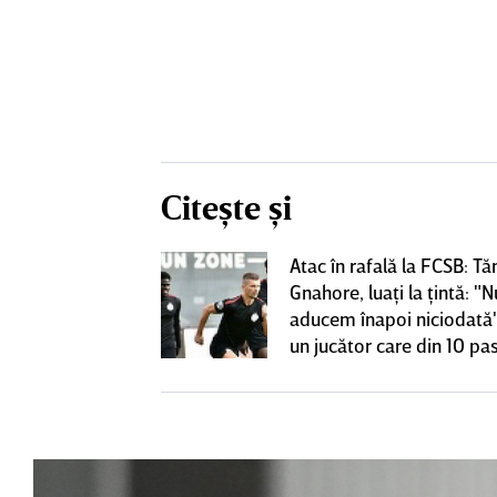
Citește și
Atac în rafală la FCSB: Tă
 o lasă pe ”U”
Gnahore, luaţi la ţintă: "N
club de tradiţie
aducem înapoi niciodată"
un jucător care din 10 pas
dă înapoi"