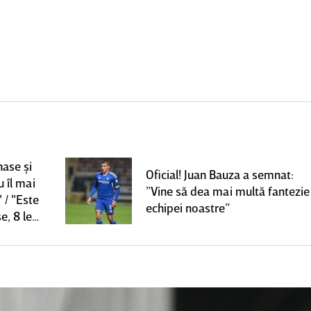
nase şi
Oficial! Juan Bauza a semnat:
u îl mai
”Vine să dea mai multă fantezie
 / "Este
echipei noastre”
e, 8 le