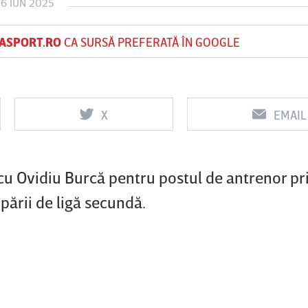
16 IUN 2025
ASPORT.RO
CA SURSĂ PREFERATĂ ÎN GOOGLE
Vs
Vs
f
FCSB
UTA Arad
Rapid
X
EMAIL
cu Ovidiu Burcă pentru postul de antrenor pri
pării de ligă secundă.