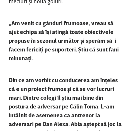
meciuri şi nouă goluri.
„Am venit cu gânduri frumoase, vreau să
ajut echipa să îşi atingă toate obiectivele
propuse în sezonul următor şi sperăm să-i
facem fericiţi pe suporteri. Ştiu că sunt fani
minunaţi.
Din ce am vorbit cu conducerea am înţeles
că e un proiect frumos şi că se vor lucruri
mari. Dintre colegi îl ştiu mai bine din
postura de adversar pe Călin Toma. L-am
întâlnit de asemenea ca antrenor la
adversari pe Dan Alexa. Abia aştept să joc la