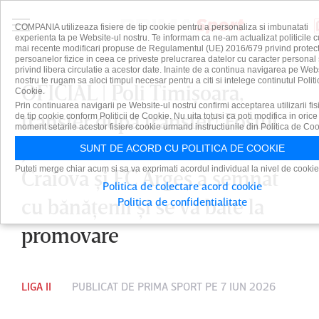
COMPANIA utilizeaza fisiere de tip cookie pentru a personaliza si imbunatati
experienta ta pe Website-ul nostru. Te informam ca ne-am actualizat politicile c
mai recente modificari propuse de Regulamentul (UE) 2016/679 privind protect
persoanelor fizice in ceea ce priveste prelucrarea datelor cu caracter personal 
privind libera circulatie a acestor date. Inainte de a continua navigarea pe Web
nostru te rugam sa aloci timpul necesar pentru a citi si intelege continutul Politi
OFICIAL | Poli Timişoara,
Cookie.
Prin continuarea navigarii pe Website-ul nostru confirmi acceptarea utilizarii fis
transfer după transfer! Fostul
de tip cookie conform Politicii de Cookie. Nu uita totusi ca poti modifica in orice
moment setarile acestor fisiere cookie urmand instructiunile din Politica de Coo
jucător de la Universitatea
SUNT DE ACORD CU POLITICA DE COOKIE
Puteti merge chiar acum si sa va exprimati acordul individual la nivel de cookie
Craiova şi FC Argeş a semnat
Politica de colectare acord cookie
cu bănăţenii şi se va bate la
Politica de confidentialitate
promovare
LIGA II
PUBLICAT DE
PRIMA SPORT
PE 7 IUN 2026