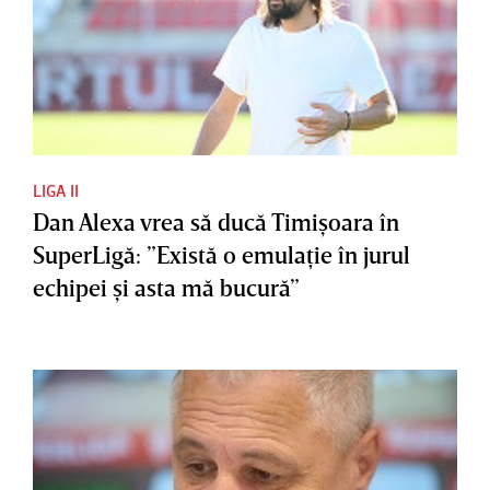
LIGA II
Dan Alexa vrea să ducă Timişoara în
SuperLigă: ”Există o emulaţie în jurul
echipei şi asta mă bucură”