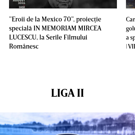
”Eroii de la Mexico 70”, proiecţie
Cam
specială IN MEMORIAM MIRCEA
gol
LUCESCU, la Serile Filmului
a s
Românesc
| V
LIGA II