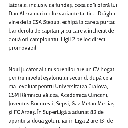
laterale, inclusiv ca fundaş, ceea ce îi oferă lui
Dan Alexa mai multe variante tactice. Drăghici
vine de la CSA Steaua, echipă la care a purtat
banderola de căpitan şi cu care a încheiat de
două ori campionatul Ligii 2 pe loc direct
promovabil.
Noul jucător al timişorenilor are un CV bogat
pentru nivelul eşalonului secund, după ce a
mai evoluat pentru Universitatea Craiova,
CSM Râmnicu Vâlcea, Academica Clinceni,
Juventus Bucureşti, Sepsi, Gaz Metan Mediaş
şi FC Argeş. În SuperLigă a adunat 82 de
apariţii şi două goluri, iar în Liga 2 are 131 de