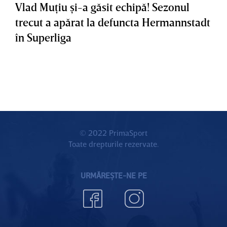
Vlad Muţiu şi-a găsit echipă! Sezonul
trecut a apărat la defuncta Hermannstadt
în Superliga
© 2022 PrimaSport
Toate drepturile rezervate.
URMĂREȘTE-NE PE