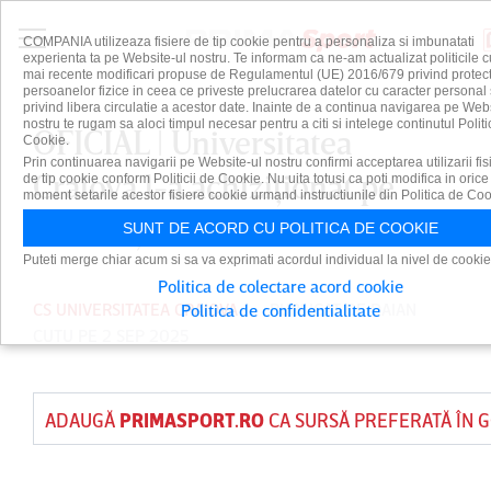
COMPANIA utilizeaza fisiere de tip cookie pentru a personaliza si imbunatati
experienta ta pe Website-ul nostru. Te informam ca ne-am actualizat politicile c
mai recente modificari propuse de Regulamentul (UE) 2016/679 privind protect
persoanelor fizice in ceea ce priveste prelucrarea datelor cu caracter personal 
privind libera circulatie a acestor date. Inainte de a continua navigarea pe Web
nostru te rugam sa aloci timpul necesar pentru a citi si intelege continutul Politi
OFICIAL | Universitatea
Cookie.
Prin continuarea navigarii pe Website-ul nostru confirmi acceptarea utilizarii fis
Craiova l-a achiziţionat pe
de tip cookie conform Politicii de Cookie. Nu uita totusi ca poti modifica in orice
moment setarile acestor fisiere cookie urmand instructiunile din Politica de Coo
internaţionalul Adrian Rus
SUNT DE ACORD CU POLITICA DE COOKIE
Puteti merge chiar acum si sa va exprimati acordul individual la nivel de cookie
Politica de colectare acord cookie
CS UNIVERSITATEA CRAIOVA
PUBLICAT DE
DAIAN
Politica de confidentialitate
CUTU
PE 2 SEP 2025
ADAUGĂ
PRIMASPORT.RO
CA SURSĂ PREFERATĂ ÎN 