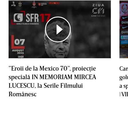
”Eroii de la Mexico 70”, proiecţie
Cam
specială IN MEMORIAM MIRCEA
gol
LUCESCU, la Serile Filmului
a s
Românesc
| V