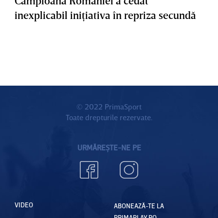
Campioana României a cedat
inexplicabil iniţiativa în repriza secundă
© 2022 PrimaSport
Toate drepturile rezervate.
URMĂREȘTE-NE PE
VIDEO
ABONEAZĂ-TE LA
PRIMAPLAY.RO