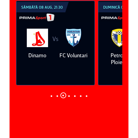
SÂMBĂTĂ 08 AUG, 21:30
DUMINICĂ 09 AUG, 1
Vs
V
eda
Dinamo
FC Voluntari
Petrolul
Ploieşti