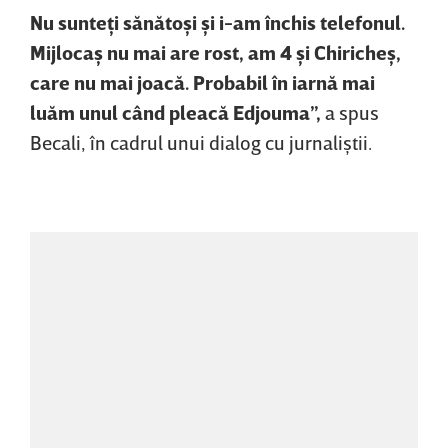
Nu sunteţi sănătoşi şi i-am închis telefonul.
Mijlocaş nu mai are rost, am 4 şi Chiricheş,
care nu mai joacă. Probabil în iarnă mai
luăm unul când pleacă Edjouma”,
a spus
Becali, în cadrul unui dialog cu jurnaliştii.