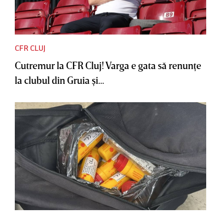
CFR CLUJ
Cutremur la CFR Cluj! Varga e gata să renunţe
la clubul din Gruia şi...