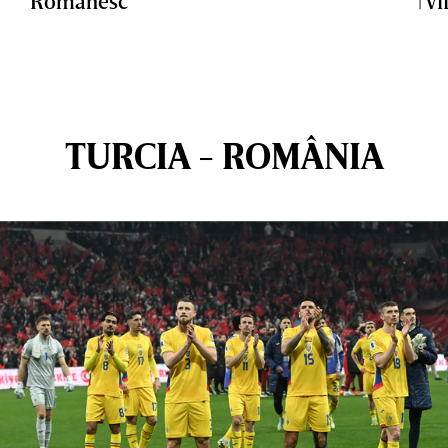
Românesc
| V
TURCIA - ROMÂNIA