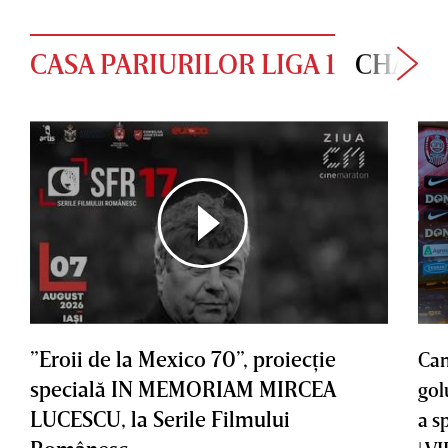
CASA PARIURILOR LIGA 1
CHAMP
”Eroii de la Mexico 70”, proiecţie
Cam
specială IN MEMORIAM MIRCEA
gol
LUCESCU, la Serile Filmului
a s