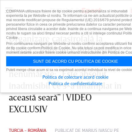
COMPANIA utilizeaza fisiere de tip cookie pentru a personaliza si imbunatati
experienta ta pe Website-ul nostru. Te informam ca ne-am actualizat politicile c
mai recente modificari propuse de Regulamentul (UE) 2016/679 privind protect
persoanelor fizice in ceea ce priveste prelucrarea datelor cu caracter personal 
privind libera circulatie a acestor date. Inainte de a continua navigarea pe Web
nostru te rugam sa aloci timpul necesar pentru a citi si intelege continutul Politi
Organizare catastrofală la
Cookie.
Prin continuarea navigarii pe Website-ul nostru confirmi acceptarea utilizarii fis
Turcia - România! Jurnaliştii şi
de tip cookie conform Politicii de Cookie. Nu uita totusi ca poti modifica in orice
moment setarile acestor fisiere cookie urmand instructiunile din Politica de Coo
fanii români, probleme
SUNT DE ACORD CU POLITICA DE COOKIE
Puteti merge chiar acum si sa va exprimati acordul individual la nivel de cookie
nenumărate: „Este absolut
Politica de colectare acord cookie
inadmisibil ce s-a întâmplat în
Politica de confidentialitate
această seară” | VIDEO
EXCLUSIV
TURCIA - ROMÂNIA
PUBLICAT DE
MARIUS IVAŞCU
PE