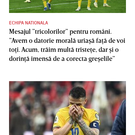
ECHIPA NATIONALA
Mesajul ”tricolorilor” pentru români.
”Avem o datorie morală uriaşă faţă de voi
toţi. Acum, trăim multă tristeţe, dar şi o
dorinţă imensă de a corecta greşelile”