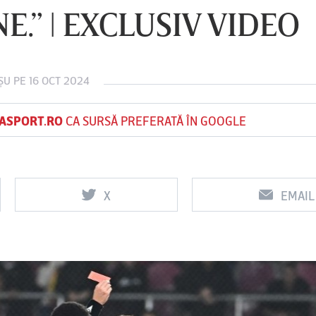
E.” | EXCLUSIV VIDEO
Vs
Vs
ŞU
PE 16 OCT 2024
f
FCSB
UTA Arad
Rapid
ASPORT.RO
CA SURSĂ PREFERATĂ ÎN GOOGLE
X
EMAIL