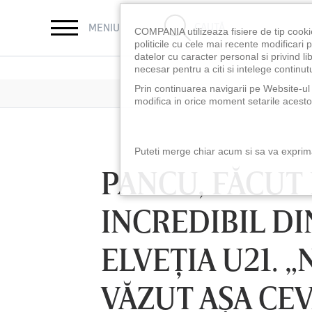
CAUTĂ
MENIU
COMPANIA utilizeaza fisiere de tip cooki
politicile cu cele mai recente modificar
datelor cu caracter personal si privind l
necesar pentru a citi si intelege continutu
Prin continuarea navigarii pe Website-ul n
modifica in orice moment setarile acestor
Puteti merge chiar acum si sa va exprimat
PANCU, FĂCUT
INCREDIBIL DI
ELVEŢIA U21. „
VĂZUT AŞA CEV
LUNI 10 AUG, 18:30
LUNI 10 AUG, 21:3