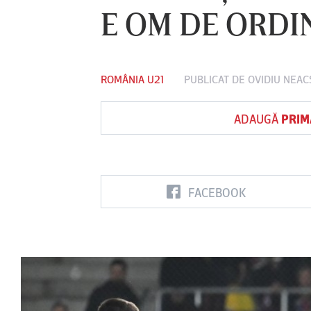
E OM DE ORDIN
Vs
ROMÂNIA U21
PUBLICAT DE
OVIDIU NEAC
FC Botoşani
Corvinul
Sepsi OSK S
Hunedoara
Gheorghe
ADAUGĂ
PRIM
FACEBOOK