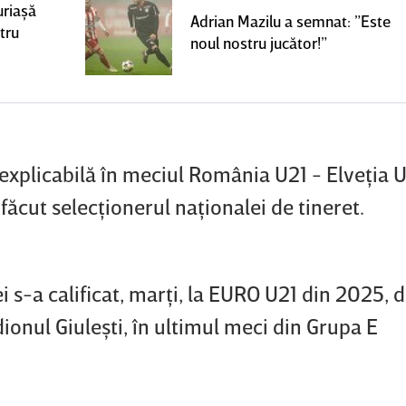
uriaşă
Adrian Mazilu a semnat: ”Este
tru
noul nostru jucător!”
explicabilă în meciul România U21 - Elveţia U2
făcut selecţionerul naţionalei de tineret.
s-a calificat, marţi, la EURO U21 din 2025, 
adionul Giuleşti, în ultimul meci din Grupa E