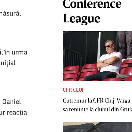
Conference
 măsură,
League
i, în urma
niţial
CFR CLUJ
Cutremur la CFR Cluj! Varga 
t Daniel
să renunţe la clubul din Gruia 
ur reacţia