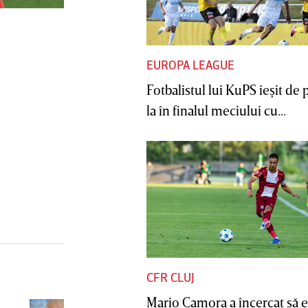
EUROPA LEAGUE
Fotbalistul lui KuPS ieşit de 
la în finalul meciului cu...
CFR CLUJ
Mario Camora a încercat să e