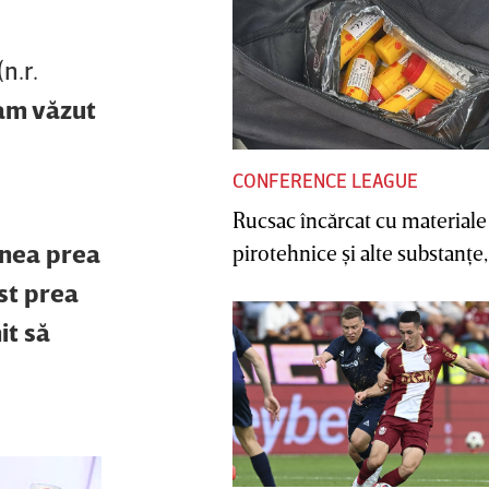
(n.r.
 am văzut
CONFERENCE LEAGUE
Rucsac încărcat cu materiale
unea prea
pirotehnice şi alte substanţe, 
ost prea
it să