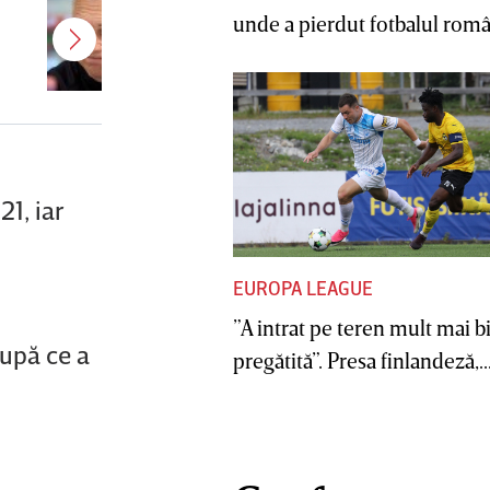
Şumudică, prima reacţie după ce
unde a pierdut fotbalul român
Varga i-a propus să revină la CFR
Cluj
1, iar
EUROPA LEAGUE
”A intrat pe teren mult mai b
după ce a
pregătită”. Presa finlandeză,..