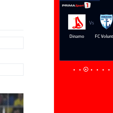
Vs
Vs
Farul
Csikszereda
Dinamo
FC Volunt
Constanţa