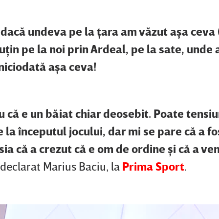
dacă undeva pe la ţara am văzut aşa ceva
puţin pe la noi prin Ardeal, pe la sate, unde
niciodată aşa ceva!
u că e un băiat chiar deosebit. Poate tensi
 la începutul jocului, dar mi se pare că a f
ia că a crezut că e om de ordine şi că a ven
a declarat Marius Baciu, la
Prima Sport
.