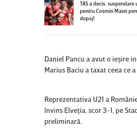
! Dorit de FCSB,
TAS a decis: suspendare 
utea ajunge la
pentru Cosmin Matei pen
perLiga
dopaj!
Daniel Pancu a avut o ieşire in
Marius Baciu a taxat ceea ce a 
Reprezentativa U21 a României 
învins Elveţia, scor 3-1, pe St
preliminară.