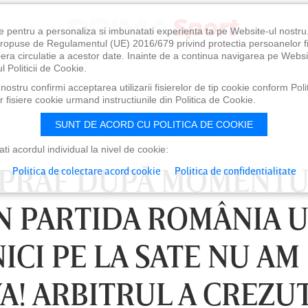
e pentru a personaliza si imbunatati experienta ta pe Website-ul nostr
i propuse de Regulamentul (UE) 2016/679 privind protectia persoanelor f
ibera circulatie a acestor date. Inainte de a continua navigarea pe Websi
l Politicii de Cookie.
ostru confirmi acceptarea utilizarii fisierelor de tip cookie conform Polit
 fisiere cookie urmand instructiunile din Politica de Cookie.
SUNT DE ACORD CU POLITICA DE COOKIE
i acordul individual la nivel de cookie:
 PRAF DUPĂ MOMENTU
Politica de colectare acord cookie
Politica de confidentialitate
N PARTIDA ROMÂNIA U
NICI PE LA SATE NU AM
A! ARBITRUL A CREZU
0
VINERI 07 AUG, 21:00
SÂ