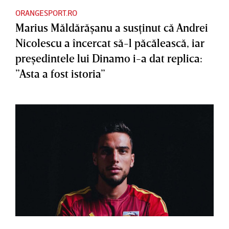
ORANGESPORT.RO
Marius Măldărăşanu a susţinut că Andrei
Nicolescu a încercat să-l păcălească, iar
preşedintele lui Dinamo i-a dat replica:
”Asta a fost istoria”