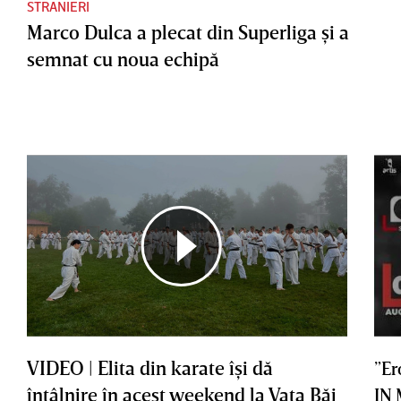
STRANIERI
Marco Dulca a plecat din Superliga şi a
semnat cu noua echipă
VIDEO | Elita din karate îşi dă
”Er
întâlnire în acest weekend la Vaţa Băi
IN