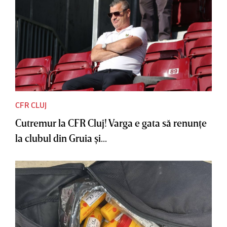
CFR CLUJ
Cutremur la CFR Cluj! Varga e gata să renunţe
la clubul din Gruia şi...