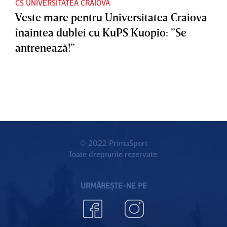
CS UNIVERSITATEA CRAIOVA
Veste mare pentru Universitatea Craiova
înaintea dublei cu KuPS Kuopio: ”Se
antrenează!”
© 2022 PrimaSport
Toate drepturile rezervate.
URMĂREȘTE-NE PE