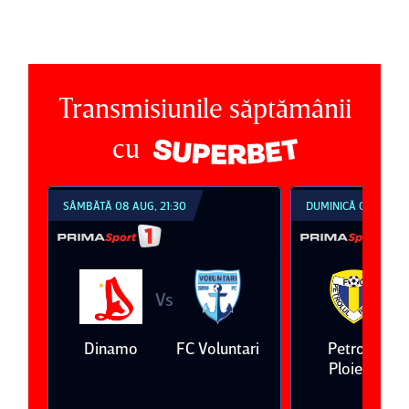
Transmisiunile săptămânii
cu
SÂMBĂTĂ 08 AUG, 21:30
DUMINICĂ 09 AUG, 1
Vs
V
eda
Dinamo
FC Voluntari
Petrolul
Ploieşti