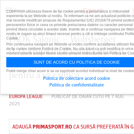
COMPANIA utilizeaza fisiere de tip cookie pentru a personaliza si imbunatati
experienta ta pe Website-ul nostru. Te informam ca ne-am actualizat politicile c
mai recente modificari propuse de Regulamentul (UE) 2016/679 privind protect
persoanelor fizice in ceea ce priveste prelucrarea datelor cu caracter personal 
privind libera circulatie a acestor date. Inainte de a continua navigarea pe Web
nostru te rugam sa aloci timpul necesar pentru a citi si intelege continutul Politi
PAOK Salonic – Wolfsberger
Cookie.
Prin continuarea navigarii pe Website-ul nostru confirmi acceptarea utilizarii fis
0-0. Trupa lui Răzvan Lucescu
de tip cookie conform Politicii de Cookie. Nu uita totusi ca poti modifica in orice
moment setarile acestor fisiere cookie urmand instructiunile din Politica de Coo
trebuie să bată în Austria
SUNT DE ACORD CU POLITICA DE COOKIE
Puteti merge chiar acum si sa va exprimati acordul individual la nivel de cookie
pentru a se califica
Politica de colectare acord cookie
Politica de confidentialitate
EUROPA LEAGUE
PUBLICAT DE
DAIAN CUTU
PE 7 AUG
2025
ADAUGĂ
PRIMASPORT.RO
CA SURSĂ PREFERATĂ ÎN 