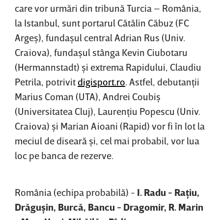
care vor urmări din tribună Turcia – România,
la Istanbul, sunt portarul Cătălin Căbuz (FC
Argeş), fundaşul central Adrian Rus (Univ.
Craiova), fundaşul stânga Kevin Ciubotaru
(Hermannstadt) şi extrema Rapidului, Claudiu
Petrila, potrivit
digisport.ro
. Astfel, debutanţii
Marius Coman (UTA), Andrei Coubiş
(Universitatea Cluj), Laurenţiu Popescu (Univ.
Craiova) şi Marian Aioani (Rapid) vor fi în lot la
meciul de diseară şi, cel mai probabil, vor lua
loc pe banca de rezerve.
România (echipa probabilă) -
I. Radu - Raţiu,
Drăguşin, Burcă, Bancu - Dragomir, R. Marin