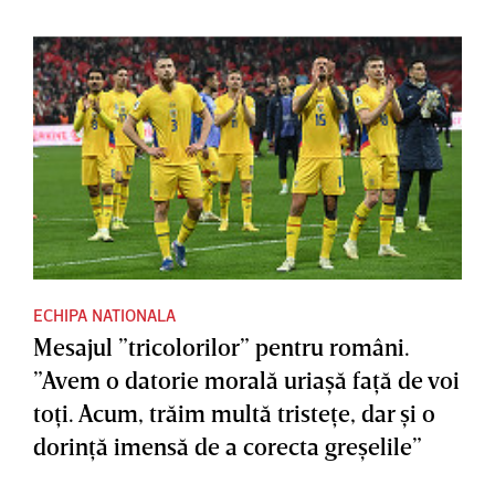
ECHIPA NATIONALA
Mesajul ”tricolorilor” pentru români.
”Avem o datorie morală uriaşă faţă de voi
toţi. Acum, trăim multă tristeţe, dar şi o
dorinţă imensă de a corecta greşelile”