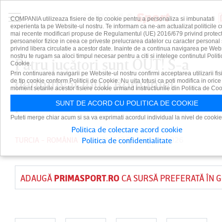
COMPANIA utilizeaza fisiere de tip cookie pentru a personaliza si imbunatati
experienta ta pe Website-ul nostru. Te informam ca ne-am actualizat politicile c
mai recente modificari propuse de Regulamentul (UE) 2016/679 privind protect
persoanelor fizice in ceea ce priveste prelucrarea datelor cu caracter personal 
privind libera circulatie a acestor date. Inainte de a continua navigarea pe Web
nostru te rugam sa aloci timpul necesar pentru a citi si intelege continutul Politi
Patru jucători sunt OUT! S-a
Cookie.
Prin continuarea navigarii pe Website-ul nostru confirmi acceptarea utilizarii fis
definitivat lotul României
de tip cookie conform Politicii de Cookie. Nu uita totusi ca poti modifica in orice
moment setarile acestor fisiere cookie urmand instructiunile din Politica de Coo
pentru marele meci cu Turcia
SUNT DE ACORD CU POLITICA DE COOKIE
Puteti merge chiar acum si sa va exprimati acordul individual la nivel de cookie
Politica de colectare acord cookie
TURCIA - ROMÂNIA
PUBLICAT PE 26 MAR 2026
Politica de confidentialitate
ADAUGĂ
PRIMASPORT.RO
CA SURSĂ PREFERATĂ ÎN 