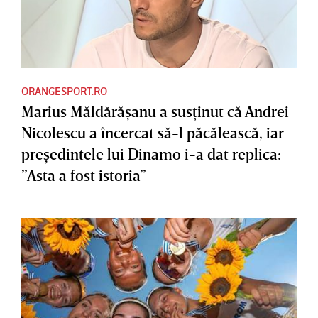
ORANGESPORT.RO
Marius Măldărăşanu a susţinut că Andrei
Nicolescu a încercat să-l păcălească, iar
preşedintele lui Dinamo i-a dat replica:
”Asta a fost istoria”