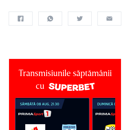
Transmisiunile săptămânii
cu
SÂMBĂTĂ 08 AUG, 21:30
DUMINICĂ 09 AUG, 1