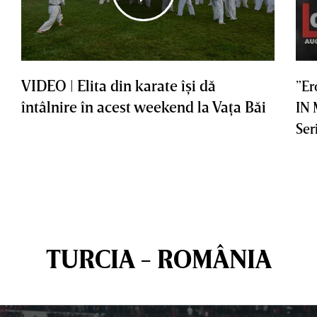
VIDEO | Elita din karate îşi dă
”Er
întâlnire în acest weekend la Vaţa Băi
IN
Ser
TURCIA - ROMÂNIA