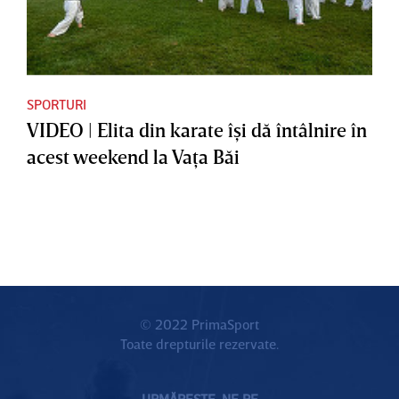
SPORTURI
VIDEO | Elita din karate îşi dă întâlnire în
acest weekend la Vaţa Băi
© 2022 PrimaSport
Toate drepturile rezervate.
URMĂREȘTE-NE PE