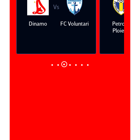
Vs
V
eda
Dinamo
FC Voluntari
Petrolul
Ploieşti