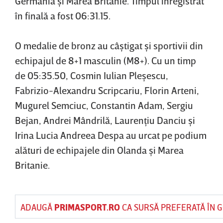
Germania şi Marea Britanie. Timpul înregistrat
în finală a fost 06:31.15.
O medalie de bronz au câştigat şi sportivii din
echipajul de 8+1 masculin (M8+). Cu un timp
de 05:35.50, Cosmin Iulian Pleşescu,
Fabrizio-Alexandru Scripcariu, Florin Arteni,
Mugurel Semciuc, Constantin Adam, Sergiu
Bejan, Andrei Mândrilă, Laurenţiu Danciu şi
Irina Lucia Andreea Despa au urcat pe podium
alături de echipajele din Olanda şi Marea
Britanie.
ADAUGĂ
PRIMASPORT.RO
CA SURSĂ PREFERATĂ ÎN 