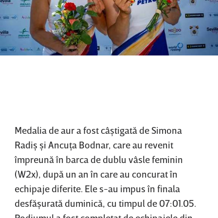
Medalia de aur a fost câştigată de Simona
Radiş şi Ancuţa Bodnar, care au revenit
împreună în barca de dublu vâsle feminin
(W2x), după un an în care au concurat în
echipaje diferite. Ele s-au impus în finala
desfăşurată duminică, cu timpul de 07:01.05.
Podiumul a fost completat de echipajele din