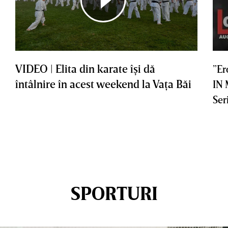
VIDEO | Elita din karate îşi dă
”Er
întâlnire în acest weekend la Vaţa Băi
IN
Ser
SPORTURI