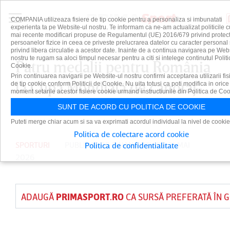
COMPANIA utilizeaza fisiere de tip cookie pentru a personaliza si imbunatati
experienta ta pe Website-ul nostru. Te informam ca ne-am actualizat politicile c
mai recente modificari propuse de Regulamentul (UE) 2016/679 privind protect
persoanelor fizice in ceea ce priveste prelucrarea datelor cu caracter personal 
privind libera circulatie a acestor date. Inainte de a continua navigarea pe Web
nostru te rugam sa aloci timpul necesar pentru a citi si intelege continutul Politi
Patru medalii pentru România
Cookie.
Prin continuarea navigarii pe Website-ul nostru confirmi acceptarea utilizarii fis
la Cupa Mondială de canotaj
de tip cookie conform Politicii de Cookie. Nu uita totusi ca poti modifica in orice
moment setarile acestor fisiere cookie urmand instructiunile din Politica de Coo
de la Sevilla
SUNT DE ACORD CU POLITICA DE COOKIE
Puteti merge chiar acum si sa va exprimati acordul individual la nivel de cookie
Politica de colectare acord cookie
SPORTURI
PUBLICAT DE
DAIAN CUTU
PE 31 MAI
Politica de confidentialitate
2026
ADAUGĂ
PRIMASPORT.RO
CA SURSĂ PREFERATĂ ÎN 