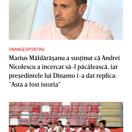
ORANGESPORT.RO
Marius Măldărăşanu a susţinut că Andrei
Nicolescu a încercat să-l păcălească, iar
preşedintele lui Dinamo i-a dat replica:
”Asta a fost istoria”