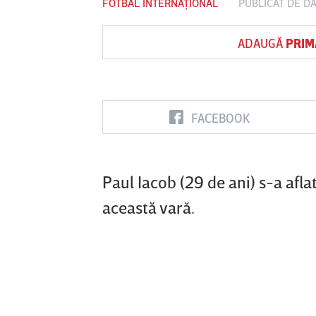
FOTBAL INTERNAȚIONAL
PUBLICAT DE
DA
ADAUGĂ
PRIM
Vs
FC Botoşani
Corvinul
Sepsi OSK S
Hunedoara
Gheorghe
FACEBOOK
Paul Iacob (29 de ani) s-a aflat
această vară.