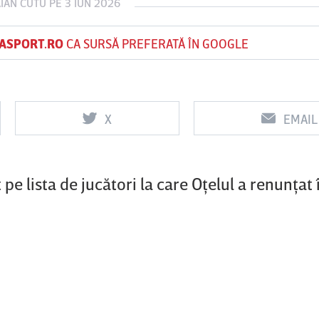
IAN CUTU
PE 3 IUN 2026
ASPORT.RO
CA SURSĂ PREFERATĂ ÎN GOOGLE
Vs
Vs
f
FCSB
UTA Arad
Rapid
X
EMAIL
0
0
 pe lista de jucători la care Oţelul a renunţat 