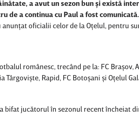
ăinătate, a avut un sezon bun şi există inte
stru de a continua cu Paul a fost comunicat
 anunţat oficialii celor de la Oţelul, pentru s
fotbalul românesc, trecând pe la: FC Braşov, 
a Târgovişte, Rapid, FC Botoşani şi Oţelul Gal
 a bifat jucătorul în sezonul recent încheiat d