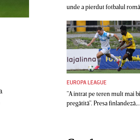
unde a pierdut fotbalul român
EUROPA LEAGUE
a
”A intrat pe teren mult mai b
n
pregătită”. Presa finlandeză,..