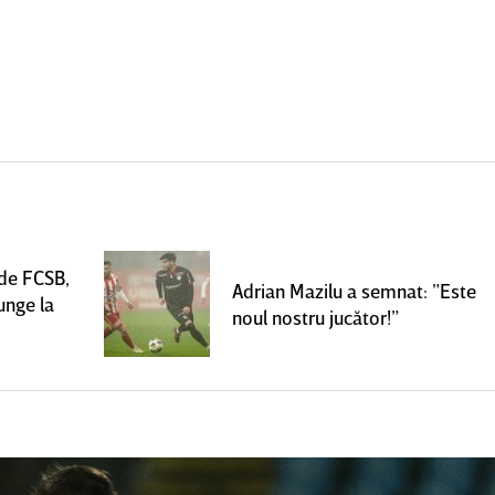
 de FCSB,
Adrian Mazilu a semnat: ”Este
unge la
noul nostru jucător!”