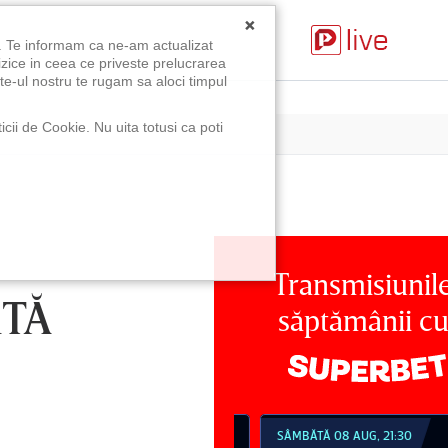
×
u. Te informam ca ne-am actualizat
izice in ceea ce priveste prelucrarea
te-ul nostru te rugam sa aloci timpul
icii de Cookie. Nu uita totusi ca poti
Transmisiunil
RTĂ
săptămânii c
MBĂTĂ 08 AUG, 18:30
SÂMBĂTĂ 08 AUG, 21:30