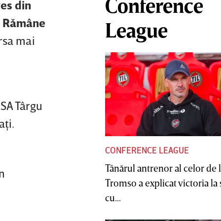
Conference
res din
ă. Rămâne
League
ursa mai
ASA Târgu
aţi.
CONFERENCE LEAGUE
Tânărul antrenor al celor de 
in
Tromso a explicat victoria la
cu...