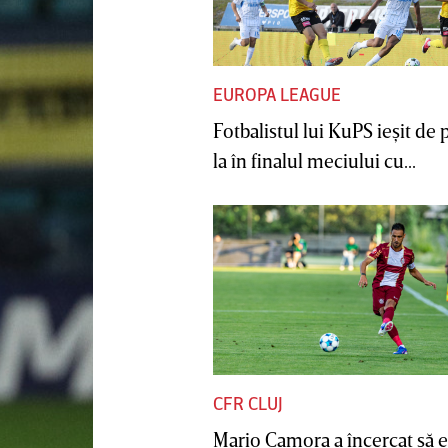
EUROPA LEAGUE
Fotbalistul lui KuPS ieşit de 
la în finalul meciului cu...
CFR CLUJ
Mario Camora a încercat să e