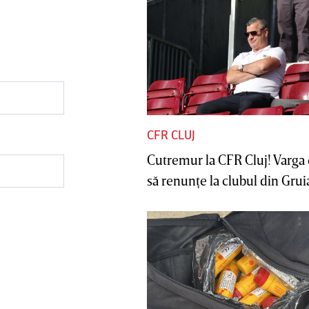
CFR CLUJ
Cutremur la CFR Cluj! Varga 
să renunţe la clubul din Gruia 