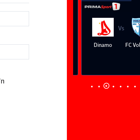
Vs
Vs
Farul
Csikszereda
Dinamo
FC Volunt
Constanţa
în