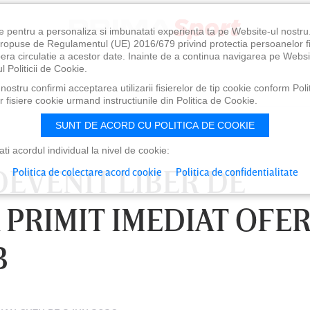
e pentru a personaliza si imbunatati experienta ta pe Website-ul nostr
i propuse de Regulamentul (UE) 2016/679 privind protectia persoanelor f
ibera circulatie a acestor date. Inainte de a continua navigarea pe Websi
l Politicii de Cookie.
ostru confirmi acceptarea utilizarii fisierelor de tip cookie conform Polit
 fisiere cookie urmand instructiunile din Politica de Cookie.
SUNT DE ACORD CU POLITICA DE COOKIE
i acordul individual la nivel de cookie:
DEVENIT LIBER DE
Politica de colectare acord cookie
Politica de confidentialitate
 PRIMIT IMEDIAT OFE
B
0
VINERI 07 AUG, 21:00
SÂ