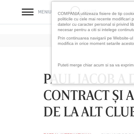
CAUTĂ
MENIU
COMPANIA utilizeaza fisiere de tip cooki
politicile cu cele mai recente modificar
datelor cu caracter personal si privind l
necesar pentru a citi si intelege continutu
Prin continuarea navigarii pe Website-ul n
modifica in orice moment setarile acestor
Puteti merge chiar acum si sa va exprimat
PAUL IACOB A 
CONTRACT ŞI A
DE LA ALT CLU
LUNI 10 AUG, 18:30
LUNI 10 AUG, 21:3