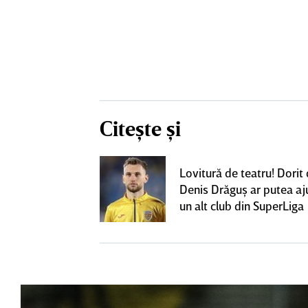
Citește și
eacţie după ce
Lovitură de teatru! Dorit
ă revină la CFR
Denis Drăguş ar putea aj
un alt club din SuperLiga