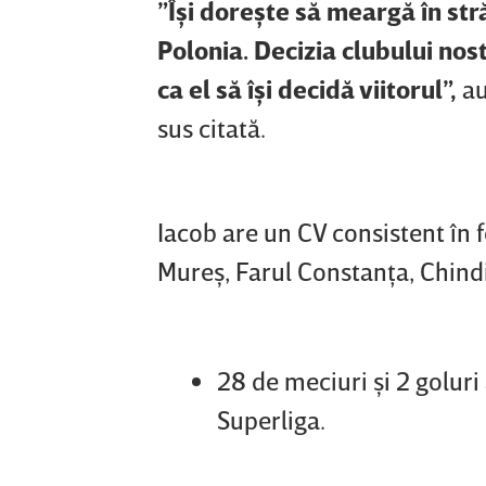
”Îşi doreşte să meargă în str
Polonia. Decizia clubului no
ca el să îşi decidă viitorul”,
au
sus citată.
Iacob are un CV consistent în 
Mureş, Farul Constanţa, Chindi
28 de meciuri şi 2 goluri
Superliga.