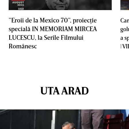
”Eroii de la Mexico 70”, proiecţie
Cam
specială IN MEMORIAM MIRCEA
gol
LUCESCU, la Serile Filmului
a s
Românesc
| V
UTA ARAD