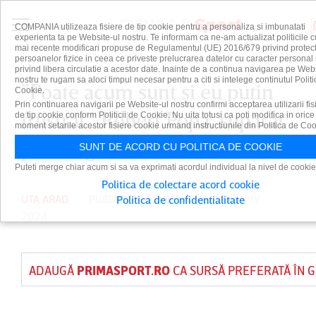
COMPANIA utilizeaza fisiere de tip cookie pentru a personaliza si imbunatati
experienta ta pe Website-ul nostru. Te informam ca ne-am actualizat politicile c
mai recente modificari propuse de Regulamentul (UE) 2016/679 privind protect
persoanelor fizice in ceea ce priveste prelucrarea datelor cu caracter personal 
privind libera circulatie a acestor date. Inainte de a continua navigarea pe Web
nostru te rugam sa aloci timpul necesar pentru a citi si intelege continutul Politi
”Poate acum sunt şi eu puţin
Cookie.
Prin continuarea navigarii pe Website-ul nostru confirmi acceptarea utilizarii fis
frustrat”. Robert Popa, supărat
de tip cookie conform Politicii de Cookie. Nu uita totusi ca poti modifica in orice
moment setarile acestor fisiere cookie urmand instructiunile din Politica de Coo
pe colegi
SUNT DE ACORD CU POLITICA DE COOKIE
Puteti merge chiar acum si sa va exprimati acordul individual la nivel de cookie
Politica de colectare acord cookie
UTA ARAD
PUBLICAT DE
DAIAN CUTU
PE 9 NOV
Politica de confidentialitate
2024
ADAUGĂ
PRIMASPORT.RO
CA SURSĂ PREFERATĂ ÎN 