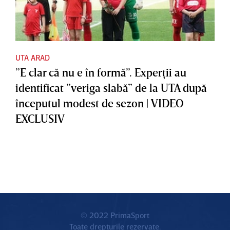
UTA ARAD
”E clar că nu e în formă”. Experţii au
identificat ”veriga slabă” de la UTA după
începutul modest de sezon | VIDEO
EXCLUSIV
© 2022 PrimaSport
Toate drepturile rezervate.