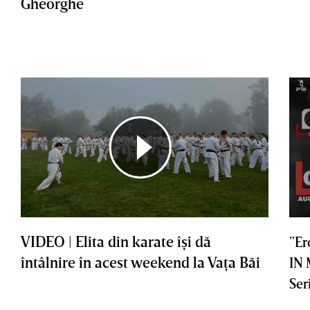
Gheorghe
VIDEO | Elita din karate îşi dă
”Er
întâlnire în acest weekend la Vaţa Băi
IN
Ser