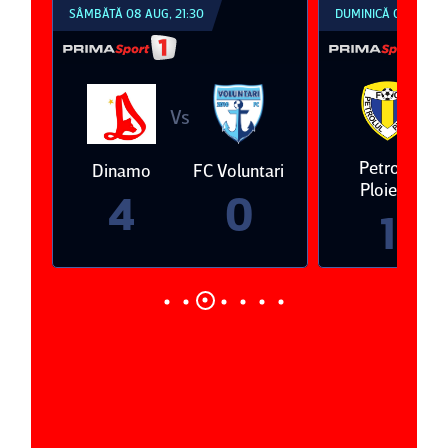
SÂMBĂTĂ 08 AUG, 21:30
DUMINICĂ 09 AUG, 1
V
Vs
eda
Petrolul
Dinamo
FC Voluntari
Ploieşti
4
0
1