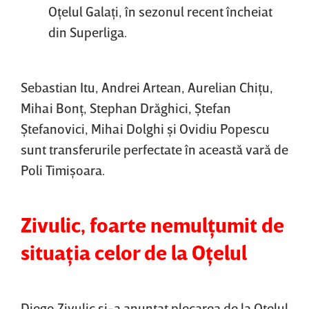
Oţelul Galaţi, în sezonul recent încheiat
din Superliga.
Sebastian Itu, Andrei Artean, Aurelian Chiţu,
Mihai Bonţ, Stephan Drăghici, Ştefan
Ştefanovici, Mihai Dolghi şi Ovidiu Popescu
sunt transferurile perfectate în această vară de
Poli Timişoara.
Zivulic, foarte nemulţumit de
situaţia celor de la Oţelul
Diego Zivulic şi-a anunţat plecarea de la Oţelul