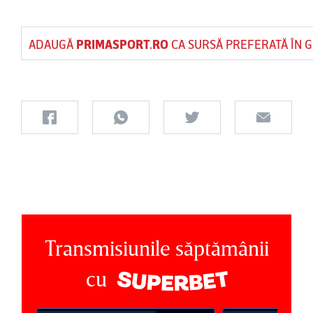
ADAUGĂ
PRIMASPORT.RO
CA SURSĂ PREFERATĂ ÎN 
Transmisiunile săptămânii
cu