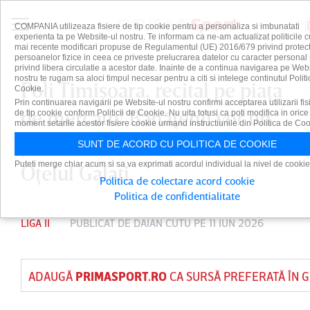
COMPANIA utilizeaza fisiere de tip cookie pentru a personaliza si imbunatati
experienta ta pe Website-ul nostru. Te informam ca ne-am actualizat politicile c
mai recente modificari propuse de Regulamentul (UE) 2016/679 privind protect
persoanelor fizice in ceea ce priveste prelucrarea datelor cu caracter personal 
privind libera circulatie a acestor date. Inainte de a continua navigarea pe Web
nostru te rugam sa aloci timpul necesar pentru a citi si intelege continutul Politi
Poli Timişoara, recital pe piaţa
Cookie.
Prin continuarea navigarii pe Website-ul nostru confirmi acceptarea utilizarii fis
de mercato! Bănăţenii vor un
de tip cookie conform Politicii de Cookie. Nu uita totusi ca poti modifica in orice
moment setarile acestor fisiere cookie urmand instructiunile din Politica de Coo
jucător de bază al celor de la
SUNT DE ACORD CU POLITICA DE COOKIE
Puteti merge chiar acum si sa va exprimati acordul individual la nivel de cookie
Oţelul Galaţi
Politica de colectare acord cookie
Politica de confidentialitate
LIGA II
PUBLICAT DE
DAIAN CUTU
PE 11 IUN 2026
ADAUGĂ
PRIMASPORT.RO
CA SURSĂ PREFERATĂ ÎN 