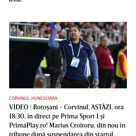
CORVINUL HUNEDOARA
VIDEO | Botoşani - Corvinul, ASTĂZI, ora
18:30, în direct pe Prima Sport 1 şi
PrimaPlay.ro! Marius Croitoru, din nou în
tribune după suspendarea din startul