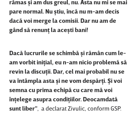
rămas şi am dus greul, nu. Asta nu mi se mai
pare normal. Nu ştiu, încă nu m-am decis
dacă voi merge la comisii. Dar nu am de
gând să renunţ la aceşti bani!
Dacă lucrurile se schimbă şi rămân cum le-
am vorbit iniţial, eu n-am nicio problemă să
revin la discuţii. Dar, cel mai probabil nu se
va întâmpla asta şi ne vom despărţi. Şi voi
semna cu prima echipă cu care mă voi
înţelege asupra condiţiilor. Deocamdată
sunt liber”
, a declarat Zivulic, conform GSP.