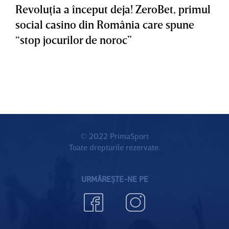
Revoluţia a început deja! ZeroBet, primul
social casino din România care spune
“stop jocurilor de noroc”
© 2022 PrimaSport
Toate drepturile rezervate.
URMĂREȘTE-NE PE