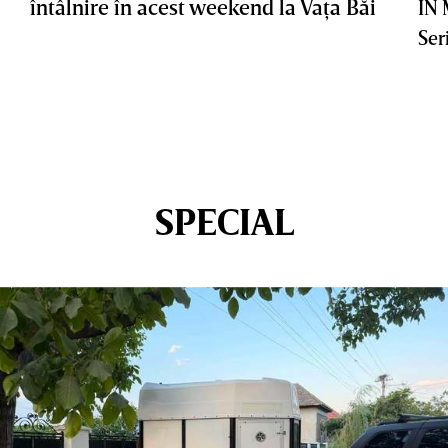
întâlnire în acest weekend la Vaţa Băi
IN
Ser
SPECIAL