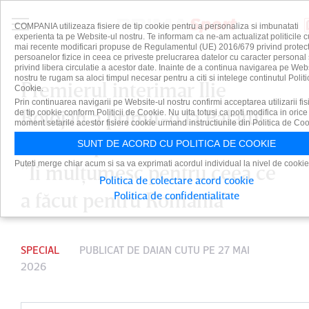
COMPANIA utilizeaza fisiere de tip cookie pentru a personaliza si imbunatati
experienta ta pe Website-ul nostru. Te informam ca ne-am actualizat politicile c
mai recente modificari propuse de Regulamentul (UE) 2016/679 privind protect
persoanelor fizice in ceea ce priveste prelucrarea datelor cu caracter personal 
privind libera circulatie a acestor date. Inainte de a continua navigarea pe Web
nostru te rugam sa aloci timpul necesar pentru a citi si intelege continutul Politi
Premierul interimar Ilie
Cookie.
Prin continuarea navigarii pe Website-ul nostru confirmi acceptarea utilizarii fis
Bolojan a primit-o la Palatul
de tip cookie conform Politicii de Cookie. Nu uita totusi ca poti modifica in orice
moment setarile acestor fisiere cookie urmand instructiunile din Politica de Coo
Victoria pe Nadia Comăneci.
SUNT DE ACORD CU POLITICA DE COOKIE
Puteti merge chiar acum si sa va exprimati acordul individual la nivel de cookie
”Îi mulţumesc pentru ceea ce
Politica de colectare acord cookie
a făcut pentru România”
Politica de confidentialitate
SPECIAL
PUBLICAT DE
DAIAN CUTU
PE 27 MAI
2026