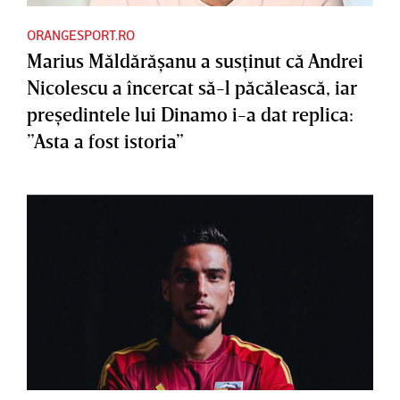
ORANGESPORT.RO
Marius Măldărăşanu a susţinut că Andrei
Nicolescu a încercat să-l păcălească, iar
preşedintele lui Dinamo i-a dat replica:
”Asta a fost istoria”