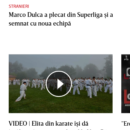
STRANIERI
Marco Dulca a plecat din Superliga şi a
semnat cu noua echipă
VIDEO | Elita din karate îşi dă
”Er