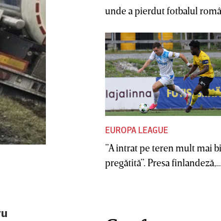
unde a pierdut fotbalul român
EUROPA LEAGUE
”A intrat pe teren mult mai b
pregătită”. Presa finlandeză,..
ru