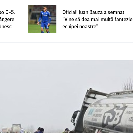
so 0-5.
Oficial! Juan Bauza a semnat:
rângere
”Vine să dea mai multă fantezie
mânesc
echipei noastre”