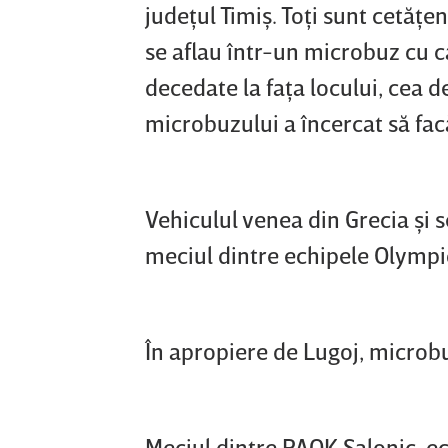
judeţul Timiş. Toţi sunt cetăţe
se aflau într-un microbuz cu c
decedate la faţa locului, cea 
microbuzului a încercat să fac
Vehiculul venea din Grecia şi 
meciul dintre echipele Olympi
În apropiere de Lugoj, microbuz
Meciul dintre PAOK Salonic, e