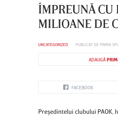
ÎMPREUNĂ CU F
MILIOANE DE C
Vs
FC Botoşani
Corvinul
Sepsi OSK S
Hunedoara
Gheorghe
UNCATEGORIZED
PUBLICAT DE
PRIMA SP
ADAUGĂ
PRIM
FACEBOOK
Preşedintelui clubului PAOK, I