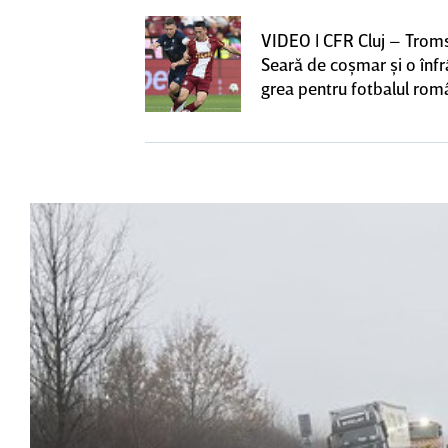
iversitatea
VIDEO | CFR Cluj – Trom
pioana României
Seară de coşmar şi o înf
 iniţiativa în
grea pentru fotbalul ro