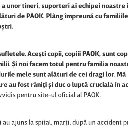
 unor tineri, suporteri ai echipei noastre 
lături de PAOK. Plâng împreună cu familiile 
ştri.
letele. Aceşti copii, copiii PAOK, sunt copii
lii. Şi noi facem totul pentru familia noastr
rile mele sunt alături de cei dragi lor. Mă
re au fost răniţi şi duc o luptă crucială în a
vvidis pentru site-ul oficial al PAOK.
 au ajuns la spital, marţi, după un accident p