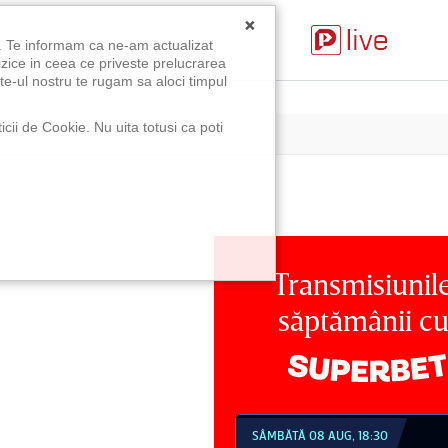
×
u. Te informam ca ne-am actualizat
izice in ceea ce priveste prelucrarea
te-ul nostru te rugam sa aloci timpul
icii de Cookie. Nu uita totusi ca poti
Transmisiunil
săptămânii c
MBĂTĂ 08 AUG, 18:30
SÂMBĂTĂ 08 AUG, 21:30