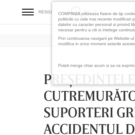
CAUTĂ
MENIU
COMPANIA utilizeaza fisiere de tip cooki
politicile cu cele mai recente modificar
datelor cu caracter personal si privind l
necesar pentru a citi si intelege continutu
Prin continuarea navigarii pe Website-ul n
modifica in orice moment setarile acestor
Puteti merge chiar acum si sa va exprimat
PREŞEDINTELE 
CUTREMURĂTO
SUPORTERI GRE
ACCIDENTUL D
LUNI 10 AUG, 18:30
LUNI 10 AUG, 21:3