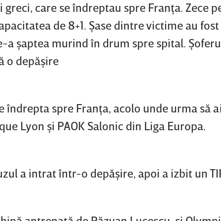
ni greci, care se îndreptau spre Franţa. Zece 
apacitatea de 8+1. Şase dintre victime au fost
de-a şaptea murind în drum spre spital. Şoferu
ă o depăşire
se îndrepta spre Franţa, acolo unde urma să a
que Lyon şi PAOK Salonic din Liga Europa.
ul a intrat într-o depăşire, apoi a izbit un TI
chipă antrenată de Răzvan Lucescu, şi Olymp