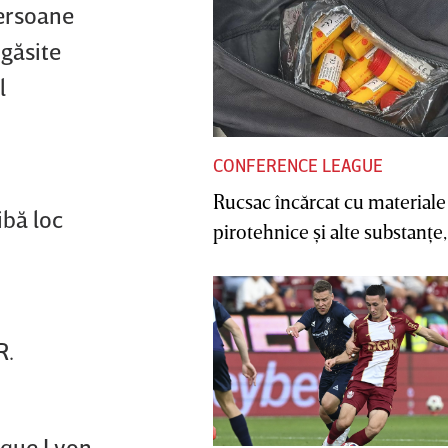
persoane
 găsite
l
CONFERENCE LEAGUE
Rucsac încărcat cu materiale
ibă loc
pirotehnice şi alte substanţe, 
R.
ique Lyon