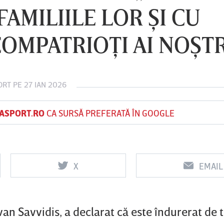
AMILIILE LOR ŞI CU
OMPATRIOŢI AI NOŞTR
Vs
Vs
f
FCSB
UTA Arad
Rapid
ORT
PE 27 IAN 2026
ASPORT.RO
CA SURSĂ PREFERATĂ ÎN GOOGLE
X
EMAIL
van Savvidis, a declarat că este îndurerat de 