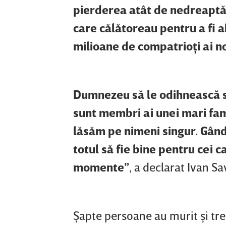
pierderea atât de nedreaptă a
care călătoreau pentru a fi a
milioane de compatrioţi ai no
Dumnezeu să le odihnească suf
sunt membri ai unei mari fami
lăsăm pe nimeni singur. Gându
totul să fie bine pentru cei ca
momente”
, a declarat Ivan Sa
Şapte persoane au murit şi trei