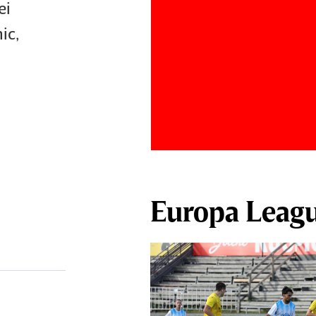
ei
ic,
Europa Leag