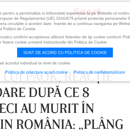
e pentru a personaliza si imbunatati experienta ta pe Website-ul nostr
i propuse de Regulamentul (UE) 2016/679 privind protectia persoanelor f
ibera circulatie a acestor date. Inainte de a continua navigarea pe Websi
l Politicii de Cookie.
ostru confirmi acceptarea utilizarii fisierelor de tip cookie conform Polit
 fisiere cookie urmand instructiunile din Politica de Cookie.
SUNT DE ACORD CU POLITICA DE COOKIE
i acordul individual la nivel de cookie:
LUI PAOK, REACŢIE
Politica de colectare acord cookie
Politica de confidentialitate
ARE DUPĂ CE 8
CI AU MURIT ÎN
IN ROMÂNIA: „PLÂNG
0
VINERI 07 AUG, 21:00
SÂ