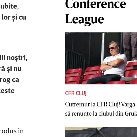
Conference
iubite,
League
lor şi cu
i noştri,
ă şi nu
 rog ca
ceste
CFR CLUJ
Cutremur la CFR Cluj! Varga 
să renunţe la clubul din Gruia 
rodus în