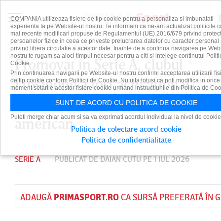
COMPANIA utilizeaza fisiere de tip cookie pentru a personaliza si imbunatati
experienta ta pe Website-ul nostru. Te informam ca ne-am actualizat politicile c
mai recente modificari propuse de Regulamentul (UE) 2016/679 privind protect
persoanelor fizice in ceea ce priveste prelucrarea datelor cu caracter personal 
privind libera circulatie a acestor date. Inainte de a continua navigarea pe Web
nostru te rugam sa aloci timpul necesar pentru a citi si intelege continutul Politi
Promovat în Serie A, clubul
Cookie.
Prin continuarea navigarii pe Website-ul nostru confirmi acceptarea utilizarii fis
Frosinone a fost achiziţionat
de tip cookie conform Politicii de Cookie. Nu uita totusi ca poti modifica in orice
moment setarile acestor fisiere cookie urmand instructiunile din Politica de Coo
de un fond de investiţii
SUNT DE ACORD CU POLITICA DE COOKIE
Puteti merge chiar acum si sa va exprimati acordul individual la nivel de cookie
american
Politica de colectare acord cookie
Politica de confidentialitate
SERIE A
PUBLICAT DE
DAIAN CUTU
PE 1 IUL 2026
ADAUGĂ
PRIMASPORT.RO
CA SURSĂ PREFERATĂ ÎN 