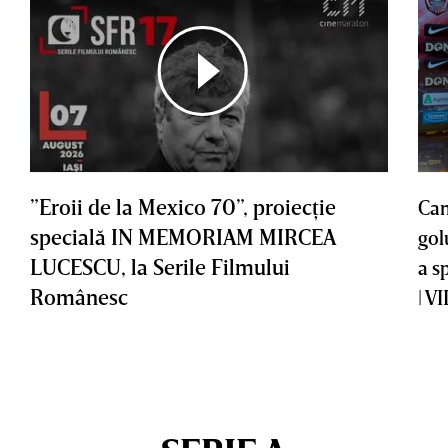
”Eroii de la Mexico 70”, proiecţie
Cam
specială IN MEMORIAM MIRCEA
gol
LUCESCU, la Serile Filmului
a s
Românesc
| V