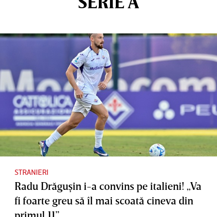
SERIE A
STRANIERI
Radu Drăguşin i-a convins pe italieni! „Va
fi foarte greu să îl mai scoată cineva din
primul 11”