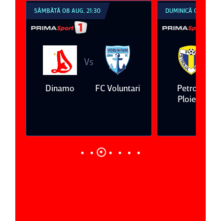
SÂMBĂTĂ 08 AUG, 21:30
DUMINICĂ 09 AUG, 1
Vs
V
eda
Dinamo
FC Voluntari
Petrolul
Ploieşti