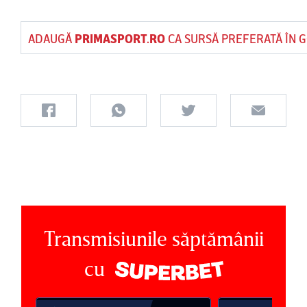
ADAUGĂ
PRIMASPORT.RO
CA SURSĂ PREFERATĂ ÎN 
Transmisiunile săptămânii
cu