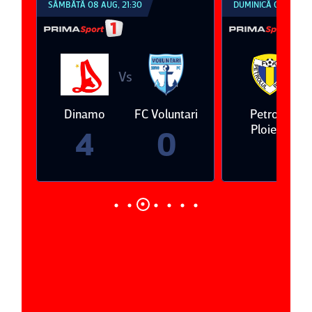
SÂMBĂTĂ 08 AUG, 21:30
DUMINICĂ 09 AUG, 1
Vs
V
eda
Dinamo
FC Voluntari
Petrolul
Ploieşti
4
0