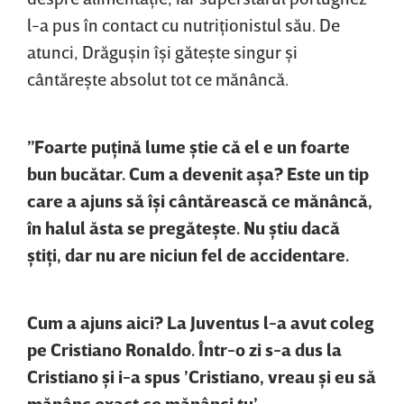
l-a pus în contact cu nutriţionistul său. De
atunci, Drăguşin îşi găteşte singur şi
cântăreşte absolut tot ce mănâncă.
”Foarte puţină lume ştie că el e un foarte
bun bucătar. Cum a devenit aşa? Este un tip
care a ajuns să îşi cântărească ce mănâncă,
în halul ăsta se pregăteşte. Nu ştiu dacă
ştiţi, dar nu are niciun fel de accidentare.
Cum a ajuns aici? La Juventus l-a avut coleg
pe Cristiano Ronaldo. Într-o zi s-a dus la
Cristiano şi i-a spus ’Cristiano, vreau şi eu să
mănânc exact ce mănânci tu’.