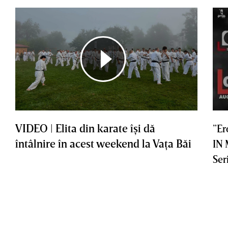
VIDEO | Elita din karate îşi dă
”Er
întâlnire în acest weekend la Vaţa Băi
IN
Ser