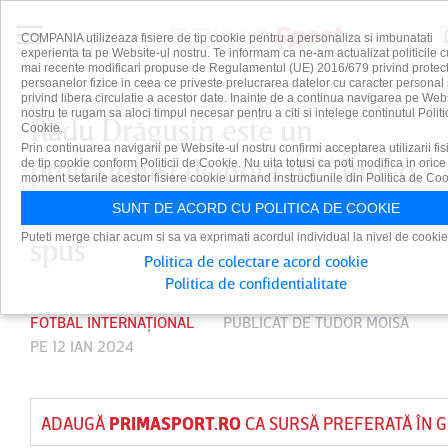
COMPANIA utilizeaza fisiere de tip cookie pentru a personaliza si imbunatati
experienta ta pe Website-ul nostru. Te informam ca ne-am actualizat politicile c
mai recente modificari propuse de Regulamentul (UE) 2016/679 privind protect
persoanelor fizice in ceea ce priveste prelucrarea datelor cu caracter personal 
privind libera circulatie a acestor date. Inainte de a continua navigarea pe Web
nostru te rugam sa aloci timpul necesar pentru a citi si intelege continutul Politi
Radu Drăguşin este un
Cookie.
Prin continuarea navigarii pe Website-ul nostru confirmi acceptarea utilizarii fis
profesionist de nota 10! ”Într-o
de tip cookie conform Politicii de Cookie. Nu uita totusi ca poti modifica in orice
moment setarile acestor fisiere cookie urmand instructiunile din Politica de Coo
zi s-a dus la Cristiano şi i-a
SUNT DE ACORD CU POLITICA DE COOKIE
Puteti merge chiar acum si sa va exprimati acordul individual la nivel de cookie
spus”
Politica de colectare acord cookie
Politica de confidentialitate
FOTBAL INTERNAȚIONAL
PUBLICAT DE
TUDOR MOISA
PE 12 IAN 2024
ADAUGĂ
PRIMASPORT.RO
CA SURSĂ PREFERATĂ ÎN 