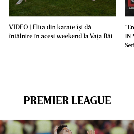
VIDEO | Elita din karate îşi dă
”Er
întâlnire în acest weekend la Vaţa Băi
IN
Ser
PREMIER LEAGUE