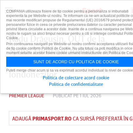
COMPANIA utilizeaza fisiere de tip cookie pentru a personaliza si imbunatati
experienta ta pe Website-ul nostru. Te informam ca ne-am actualizat politicile c
mai recente modificari propuse de Regulamentul (UE) 2016/679 privind protect
persoanelor fizice in ceea ce priveste prelucrarea datelor cu caracter personal 
privind libera circulatie a acestor date. Inainte de a continua navigarea pe Web
nostru te rugam sa aloci timpul necesar pentru a citi si intelege continutul Politi
Radu Drăguşin, OUT de la
Cookie.
Prin continuarea navigarii pe Website-ul nostru confirmi acceptarea utilizarii fis
Spurs! Fundaşul român a ajuns
de tip cookie conform Politicii de Cookie. Nu uita totusi ca poti modifica in orice
moment setarile acestor fisiere cookie urmand instructiunile din Politica de Coo
pe ”lista neagră” a
SUNT DE ACORD CU POLITICA DE COOKIE
Puteti merge chiar acum si sa va exprimati acordul individual la nivel de cookie
londonezilor
Politica de colectare acord cookie
Politica de confidentialitate
PREMIER LEAGUE
PUBLICAT PE 1 IUL 2026
ADAUGĂ
PRIMASPORT.RO
CA SURSĂ PREFERATĂ ÎN 