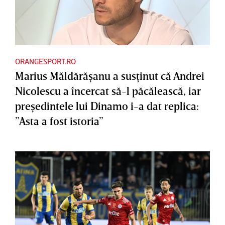
ORANGESPORT.RO
Marius Măldărăşanu a susţinut că Andrei
Nicolescu a încercat să-l păcălească, iar
preşedintele lui Dinamo i-a dat replica:
”Asta a fost istoria”