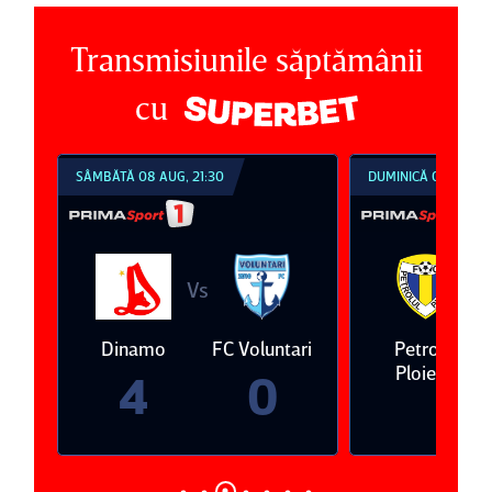
Transmisiunile săptămânii
cu
SÂMBĂTĂ 08 AUG, 21:30
DUMINICĂ 09 AUG, 1
Vs
V
eda
Dinamo
FC Voluntari
Petrolul
Ploieşti
4
0