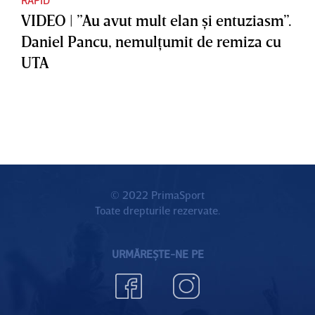
VIDEO | ”Au avut mult elan şi entuziasm”.
Daniel Pancu, nemulţumit de remiza cu
UTA
© 2022 PrimaSport
Toate drepturile rezervate.
URMĂREȘTE-NE PE