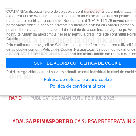
COMPANIA utilizeaza fisiere de tip cookie pentru a personaliza si imbunatati
experienta ta pe Website-ul nostru. Te informam ca ne-am actualizat politicile c
mai recente modificari propuse de Regulamentul (UE) 2016/679 privind protect
persoanelor fizice in ceea ce priveste prelucrarea datelor cu caracter personal 
privind libera circulatie a acestor date. Inainte de a continua navigarea pe Web
nostru te rugam sa aloci timpul necesar pentru a citi si intelege continutul Politi
Rapid a renunţat la doi jucători
Cookie.
Prin continuarea navigarii pe Website-ul nostru confirmi acceptarea utilizarii fis
experimentaţi înainte de
de tip cookie conform Politicii de Cookie. Nu uita totusi ca poti modifica in orice
moment setarile acestor fisiere cookie urmand instructiunile din Politica de Coo
startul de sezon. ”Nu fac parte
SUNT DE ACORD CU POLITICA DE COOKIE
Puteti merge chiar acum si sa va exprimati acordul individual la nivel de cookie
din lot”
Politica de colectare acord cookie
Politica de confidentialitate
RAPID
PUBLICAT DE
DAIAN CUTU
PE 11 IUL 2025
ADAUGĂ
PRIMASPORT.RO
CA SURSĂ PREFERATĂ ÎN 