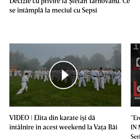
Decizie cu privire la Ştefan Târnovanu. Ce
se întâmplă la meciul cu Sepsi
VIDEO | Elita din karate îşi dă
”Er
întâlnire în acest weekend la Vaţa Băi
IN
Ser