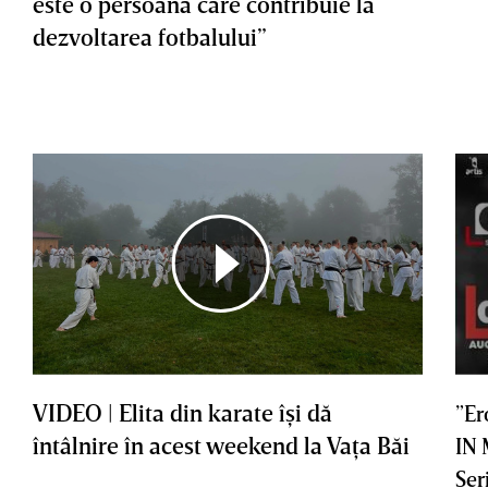
este o persoană care contribuie la
dezvoltarea fotbalului”
VIDEO | Elita din karate îşi dă
”Er
întâlnire în acest weekend la Vaţa Băi
IN
Ser