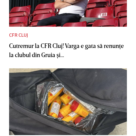
CFR CLUJ
Cutremur la CFR Cluj! Varga e gata să renunţe
la clubul din Gruia şi...