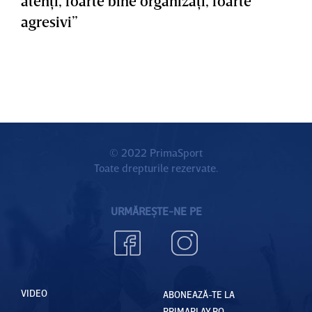
atenţi, foarte bine organizaţi, foarte
agresivi”
© 2022 PrimaSport
Toate drepturile rezervate.
URMĂREȘTE-NE PE
VIDEO
ABONEAZĂ-TE LA
PRIMAPLAY.RO