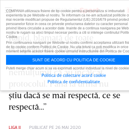
COMPANIA utilizeaza fisiere de tip cookie pentru a personaliza si imbunatati
experienta ta pe Website-ul nostru. Te informam ca ne-am actualizat politicile c
mai recente modificari propuse de Regulamentul (UE) 2016/679 privind protect
persoanelor fizice in ceea ce priveste prelucrarea datelor cu caracter personal 
privind libera circulatie a acestor date. Inainte de a continua navigarea pe Web
nostru te rugam sa aloci timpul necesar pentru a citi si intelege continutul Politi
Rapid, blamată de toate
Cookie.
Prin continuarea navigarii pe Website-ul nostru confirmi acceptarea utilizarii fis
echipele din play-off. Turris
de tip cookie conform Politicii de Cookie. Nu uita totusi ca poti modifica in orice
moment setarile acestor fisiere cookie urmand instructiunile din Politica de Coo
iese şi ea la atac: ”Sunt
SUNT DE ACORD CU POLITICA DE COOKIE
Puteti merge chiar acum si sa va exprimati acordul individual la nivel de cookie
nemulţumit că au încălcat
Politica de colectare acord cookie
protocolul. Până la urmă nu
Politica de confidentialitate
ştiu dacă se mai respectă, ce se
respectă...”
LIGA II
PUBLICAT PE 26 MAI 2020