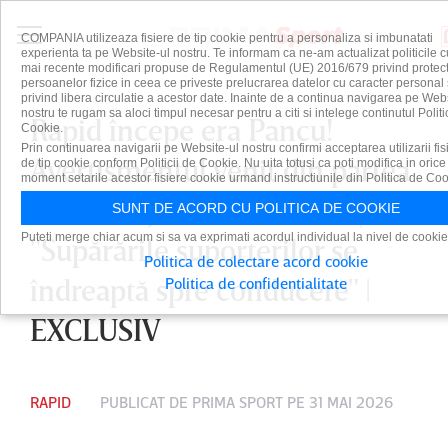
COMPANIA utilizeaza fisiere de tip cookie pentru a personaliza si imbunatati
experienta ta pe Website-ul nostru. Te informam ca ne-am actualizat politicile c
mai recente modificari propuse de Regulamentul (UE) 2016/679 privind protect
persoanelor fizice in ceea ce priveste prelucrarea datelor cu caracter personal 
privind libera circulatie a acestor date. Inainte de a continua navigarea pe Web
nostru te rugam sa aloci timpul necesar pentru a citi si intelege continutul Politi
Rapid începe era Pancu!
Cookie.
Prin continuarea navigarii pe Website-ul nostru confirmi acceptarea utilizarii fis
Avertismentul venit din partea
de tip cookie conform Politicii de Cookie. Nu uita totusi ca poti modifica in orice
moment setarile acestor fisiere cookie urmand instructiunile din Politica de Coo
unui fost jucător din Giuleşti:
SUNT DE ACORD CU POLITICA DE COOKIE
Puteti merge chiar acum si sa va exprimati acordul individual la nivel de cookie
"Supărările suporterilor se
Politica de colectare acord cookie
îndreaptă spre conducere" |
Politica de confidentialitate
EXCLUSIV
RAPID
PUBLICAT DE
PRIMA SPORT
PE 31 MAI 2026