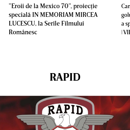
”Eroii de la Mexico 70”, proiecţie
Cam
specială IN MEMORIAM MIRCEA
gol
LUCESCU, la Serile Filmului
a s
Românesc
| V
RAPID