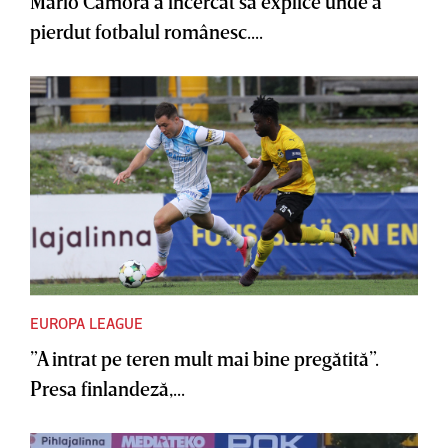
Mario Camora a încercat să explice unde a
pierdut fotbalul românesc....
EUROPA LEAGUE
”A intrat pe teren mult mai bine pregătită”.
Presa finlandeză,...