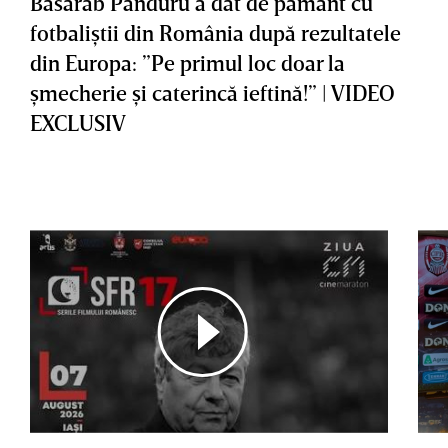
Basarab Panduru a dat de pământ cu
fotbaliştii din România după rezultatele
din Europa: ”Pe primul loc doar la
şmecherie şi caterincă ieftină!” | VIDEO
EXCLUSIV