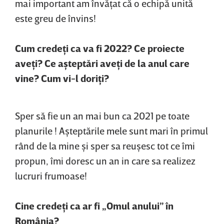
mai important am învăţat că o echipă unită
este greu de învins!
Cum credeţi ca va fi 2022? Ce proiecte
aveţi? Ce aşteptări aveţi de la anul care
vine? Cum vi-l doriţi?
Sper să fie un an mai bun ca 2021 pe toate
planurile ! Aşteptările mele sunt mari în primul
rând de la mine şi sper sa reuşesc tot ce îmi
propun, îmi doresc un an in care sa realizez
lucruri frumoase!
Cine credeţi ca ar fi „Omul anului” în
România?