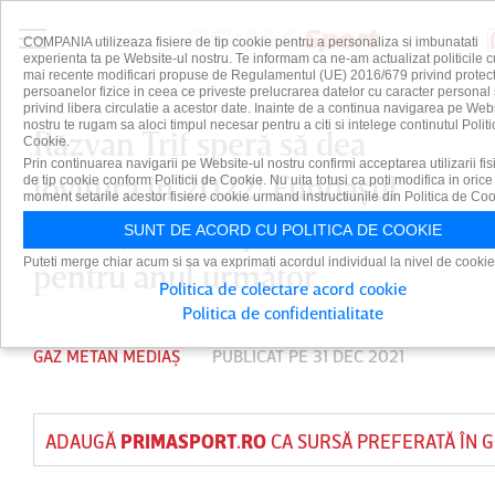
COMPANIA utilizeaza fisiere de tip cookie pentru a personaliza si imbunatati
experienta ta pe Website-ul nostru. Te informam ca ne-am actualizat politicile c
mai recente modificari propuse de Regulamentul (UE) 2016/679 privind protect
persoanelor fizice in ceea ce priveste prelucrarea datelor cu caracter personal 
privind libera circulatie a acestor date. Inainte de a continua navigarea pe Web
nostru te rugam sa aloci timpul necesar pentru a citi si intelege continutul Politi
Răzvan Trif speră să dea
Cookie.
Prin continuarea navigarii pe Website-ul nostru confirmi acceptarea utilizarii fis
lovitura în 2022! Fundaşul
de tip cookie conform Politicii de Cookie. Nu uita totusi ca poti modifica in orice
moment setarile acestor fisiere cookie urmand instructiunile din Politica de Coo
Mediaşului are planuri mari
SUNT DE ACORD CU POLITICA DE COOKIE
Puteti merge chiar acum si sa va exprimati acordul individual la nivel de cookie
pentru anul următor
Politica de colectare acord cookie
Politica de confidentialitate
GAZ METAN MEDIAȘ
PUBLICAT PE 31 DEC 2021
ADAUGĂ
PRIMASPORT.RO
CA SURSĂ PREFERATĂ ÎN 