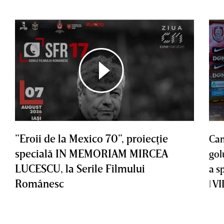
”Eroii de la Mexico 70”, proiecţie
Cam
specială IN MEMORIAM MIRCEA
gol
LUCESCU, la Serile Filmului
a s
Românesc
| V