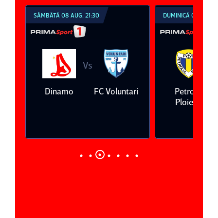
SÂMBĂTĂ 08 AUG, 21:30
DUMINICĂ 09 AUG, 1
Vs
V
eda
Dinamo
FC Voluntari
Petrolul
Ploieşti