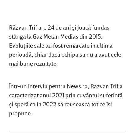
Răzvan Trif are 24 de ani şi joacă fundaş
stânga la Gaz Metan Mediaş din 2015.
Evoluţiile sale au fost remarcate în ultima
perioadă, chiar dacă echipa sa nu a avut cele
mai bune rezultate.
Într-un interviu pentru News.ro, Răzvan Trif a
caracterizat anul 2021 prin cuvântul suferinţă
şi speră ca în 2022 să reuşească tot ce îşi
propune.