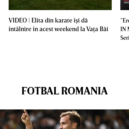
VIDEO | Elita din karate îşi dă
”Er
întâlnire în acest weekend la Vaţa Băi
IN
Ser
FOTBAL ROMANIA