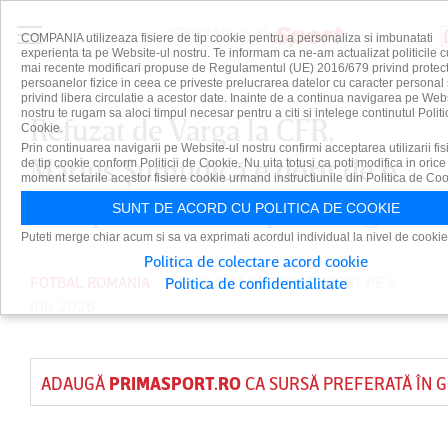
COMPANIA utilizeaza fisiere de tip cookie pentru a personaliza si imbunatati
experienta ta pe Website-ul nostru. Te informam ca ne-am actualizat politicile c
mai recente modificari propuse de Regulamentul (UE) 2016/679 privind protect
persoanelor fizice in ceea ce priveste prelucrarea datelor cu caracter personal 
privind libera circulatie a acestor date. Inainte de a continua navigarea pe Web
nostru te rugam sa aloci timpul necesar pentru a citi si intelege continutul Politi
Refuzat de Varga la CFR,
Cookie.
Prin continuarea navigarii pe Website-ul nostru confirmi acceptarea utilizarii fis
Marius Şumudică e dorit de o
de tip cookie conform Politicii de Cookie. Nu uita totusi ca poti modifica in orice
moment setarile acestor fisiere cookie urmand instructiunile din Politica de Coo
nou-promovată în prima ligă
SUNT DE ACORD CU POLITICA DE COOKIE
Puteti merge chiar acum si sa va exprimati acordul individual la nivel de cookie
Politica de colectare acord cookie
FOTBAL ROMANIA
PUBLICAT DE
PRIMA SPORT
PE 5
Politica de confidentialitate
IUN 2026
ADAUGĂ
PRIMASPORT.RO
CA SURSĂ PREFERATĂ ÎN 