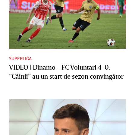
SUPERLIGA
VIDEO | Dinamo - FC Voluntari 4-0.
”Câinii” au un start de sezon convingător