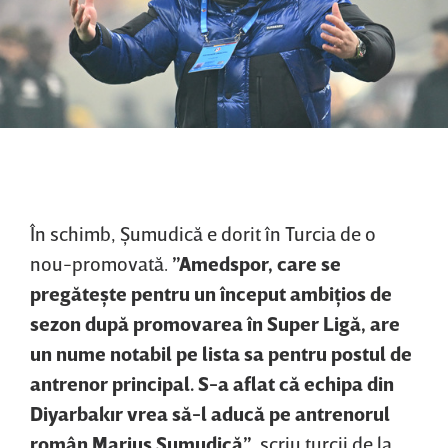
În schimb, Şumudică e dorit în Turcia de o
nou-promovată.
”Amedspor, care se
pregăteşte pentru un început ambiţios de
sezon după promovarea în Super Ligă, are
un nume notabil pe lista sa pentru postul de
antrenor principal. S-a aflat că echipa din
Diyarbakır vrea să-l aducă pe antrenorul
român Marius Şumudică”
, scriu turcii de la