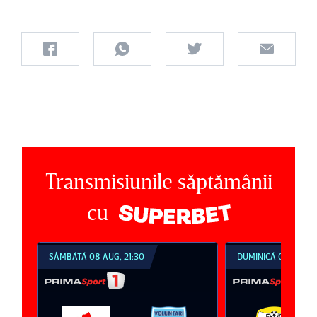
Transmisiunile săptămânii
cu
SÂMBĂTĂ 08 AUG, 21:30
DUMINICĂ 09 AUG, 1