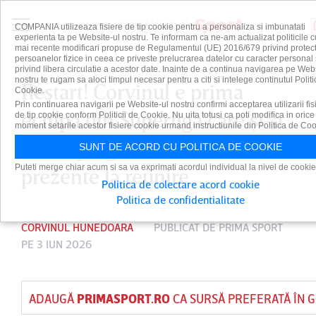
COMPANIA utilizeaza fisiere de tip cookie pentru a personaliza si imbunatati
experienta ta pe Website-ul nostru. Te informam ca ne-am actualizat politicile c
mai recente modificari propuse de Regulamentul (UE) 2016/679 privind protect
persoanelor fizice in ceea ce priveste prelucrarea datelor cu caracter personal 
privind libera circulatie a acestor date. Inainte de a continua navigarea pe Web
nostru te rugam sa aloci timpul necesar pentru a citi si intelege continutul Politi
Restart! Corvinul e prima
Cookie.
Prin continuarea navigarii pe Website-ul nostru confirmi acceptarea utilizarii fis
echipă din Superliga care şi-a
de tip cookie conform Politicii de Cookie. Nu uita totusi ca poti modifica in orice
moment setarile acestor fisiere cookie urmand instructiunile din Politica de Coo
reluat pregătirea. Numele noi
SUNT DE ACORD CU POLITICA DE COOKIE
Puteti merge chiar acum si sa va exprimati acordul individual la nivel de cookie
prezente la reunire
Politica de colectare acord cookie
Politica de confidentialitate
CORVINUL HUNEDOARA
PUBLICAT DE
PRIMA SPORT
PE 3 IUN 2026
ADAUGĂ
PRIMASPORT.RO
CA SURSĂ PREFERATĂ ÎN 