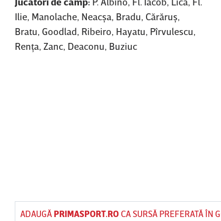
Jucători de câmp:
P. Albino, Fl. Iacob, Lică, Fl.
Ilie, Manolache, Neacşa, Bradu, Cărăruş,
Bratu, Goodlad, Ribeiro, Hayatu, Pîrvulescu,
Renţa, Zanc, Deaconu, Buziuc
ADAUGĂ
PRIMASPORT.RO
CA SURSĂ PREFERATĂ ÎN 