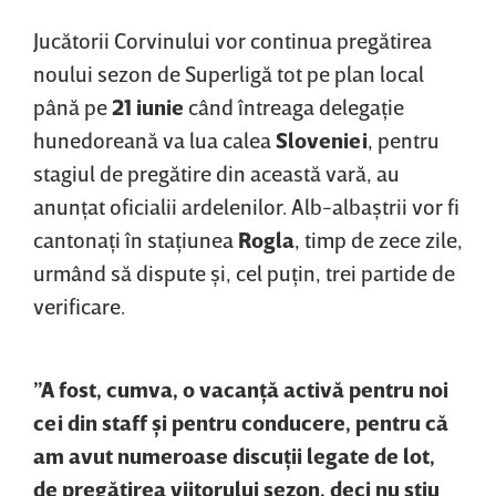
Jucătorii Corvinului vor continua pregătirea
noului sezon de Superligă tot pe plan local
până pe
21 iunie
când întreaga delegaţie
hunedoreană va lua calea
Sloveniei
, pentru
stagiul de pregătire din această vară, au
anunţat oficialii ardelenilor. Alb-albaştrii vor fi
cantonaţi în staţiunea
Rogla
, timp de zece zile,
urmând să dispute şi, cel puţin, trei partide de
verificare.
”A fost, cumva, o vacanţă activă pentru noi
cei din staff şi pentru conducere, pentru că
am avut numeroase discuţii legate de lot,
de pregătirea viitorului sezon, deci nu ştiu