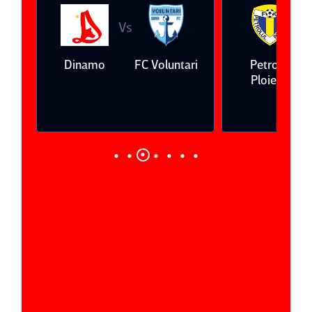
Vs
V
eda
Dinamo
FC Voluntari
Petrolul
Ploieşti