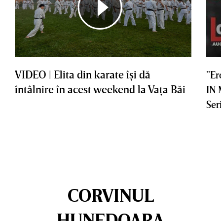
VIDEO | Elita din karate îşi dă
”Er
întâlnire în acest weekend la Vaţa Băi
IN
Ser
CORVINUL
HUNEDOARA