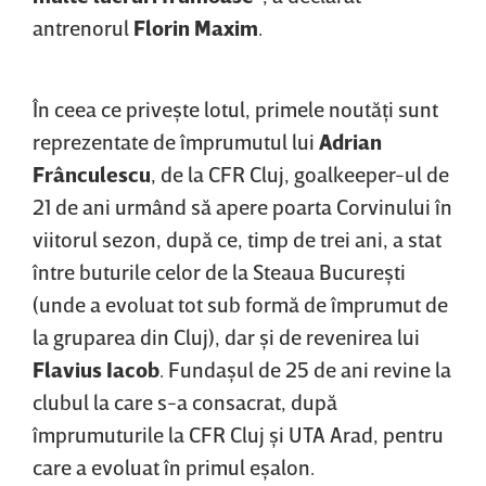
antrenorul
Florin
Maxim
.
În ceea ce priveşte lotul, primele noutăţi sunt
reprezentate de împrumutul lui
Adrian
Frânculescu
, de la CFR Cluj, goalkeeper-ul de
21 de ani urmând să apere poarta Corvinului în
viitorul sezon, după ce, timp de trei ani, a stat
între buturile celor de la Steaua Bucureşti
(unde a evoluat tot sub formă de împrumut de
la gruparea din Cluj), dar şi de revenirea lui
Flavius
Iacob
. Fundaşul de 25 de ani revine la
clubul la care s-a consacrat, după
împrumuturile la CFR Cluj şi UTA Arad, pentru
care a evoluat în primul eşalon.