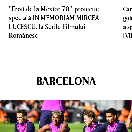
”Eroii de la Mexico 70”, proiecţie
Cam
specială IN MEMORIAM MIRCEA
gol
LUCESCU, la Serile Filmului
a s
Românesc
| V
BARCELONA