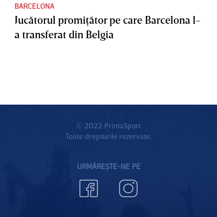
BARCELONA
Jucătorul promiţător pe care Barcelona l-
a transferat din Belgia
© 2022 PrimaSport
Toate drepturile rezervate.
URMĂREȘTE-NE PE