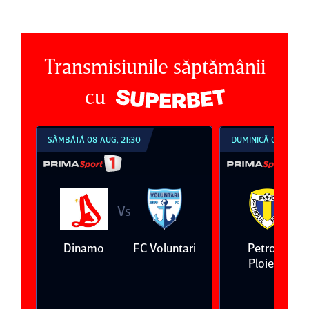
Transmisiunile săptămânii
cu
SÂMBĂTĂ 08 AUG, 21:30
DUMINICĂ 09 AUG, 1
Vs
V
eda
Dinamo
FC Voluntari
Petrolul
Ploieşti