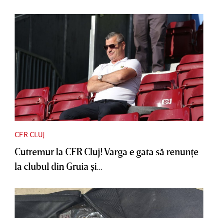
CFR CLUJ
Cutremur la CFR Cluj! Varga e gata să renunţe
la clubul din Gruia şi...