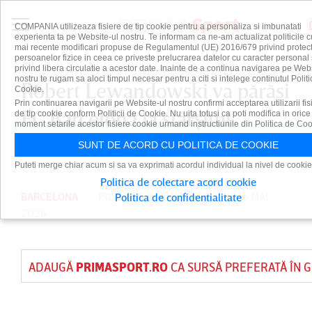
COMPANIA utilizeaza fisiere de tip cookie pentru a personaliza si imbunatati
experienta ta pe Website-ul nostru. Te informam ca ne-am actualizat politicile c
mai recente modificari propuse de Regulamentul (UE) 2016/679 privind protect
persoanelor fizice in ceea ce priveste prelucrarea datelor cu caracter personal 
privind libera circulatie a acestor date. Inainte de a continua navigarea pe Web
nostru te rugam sa aloci timpul necesar pentru a citi si intelege continutul Politi
Robert Lewandowski va părăsi
Cookie.
Prin continuarea navigarii pe Website-ul nostru confirmi acceptarea utilizarii fis
FC Barcelona la sfârşitul
de tip cookie conform Politicii de Cookie. Nu uita totusi ca poti modifica in orice
moment setarile acestor fisiere cookie urmand instructiunile din Politica de Coo
sezonului
SUNT DE ACORD CU POLITICA DE COOKIE
Puteti merge chiar acum si sa va exprimati acordul individual la nivel de cookie
Politica de colectare acord cookie
BARCELONA
PUBLICAT DE
DAIAN CUTU
PE 16 MAI
Politica de confidentialitate
2026
ADAUGĂ
PRIMASPORT.RO
CA SURSĂ PREFERATĂ ÎN 