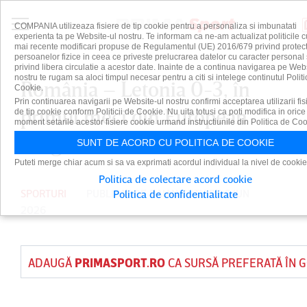
COMPANIA utilizeaza fisiere de tip cookie pentru a personaliza si imbunatati
experienta ta pe Website-ul nostru. Te informam ca ne-am actualizat politicile c
mai recente modificari propuse de Regulamentul (UE) 2016/679 privind protect
persoanelor fizice in ceea ce priveste prelucrarea datelor cu caracter personal 
privind libera circulatie a acestor date. Inainte de a continua navigarea pe Web
nostru te rugam sa aloci timpul necesar pentru a citi si intelege continutul Politi
România – Letonia 0-3, în
Cookie.
Prin continuarea navigarii pe Website-ul nostru confirmi acceptarea utilizarii fis
primul meci din European
de tip cookie conform Politicii de Cookie. Nu uita totusi ca poti modifica in orice
moment setarile acestor fisiere cookie urmand instructiunile din Politica de Coo
League la volei masculin
SUNT DE ACORD CU POLITICA DE COOKIE
Puteti merge chiar acum si sa va exprimati acordul individual la nivel de cookie
Politica de colectare acord cookie
SPORTURI
PUBLICAT DE
DAIAN CUTU
PE 6 IUN
Politica de confidentialitate
2026
ADAUGĂ
PRIMASPORT.RO
CA SURSĂ PREFERATĂ ÎN 