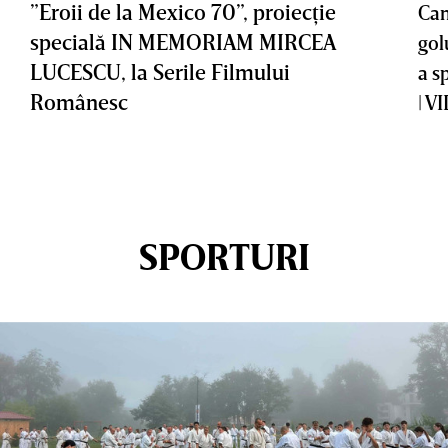
”Eroii de la Mexico 70”, proiecţie
Cam
specială IN MEMORIAM MIRCEA
gol
LUCESCU, la Serile Filmului
a s
Românesc
| V
SPORTURI