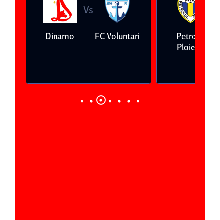
Vs
V
eda
Dinamo
FC Voluntari
Petrolul
Ploieşti