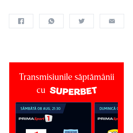
Transmisiunile săptămânii
cu
SÂMBĂTĂ 08 AUG, 21:30
DUMINICĂ 09 AUG, 1