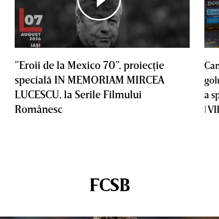
”Eroii de la Mexico 70”, proiecţie
Cam
specială IN MEMORIAM MIRCEA
gol
LUCESCU, la Serile Filmului
a s
Românesc
| V
FCSB