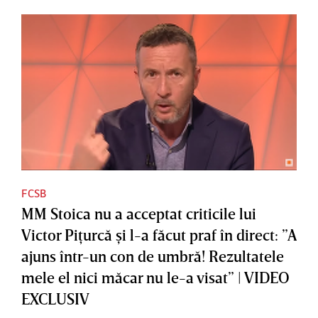
FCSB
MM Stoica nu a acceptat criticile lui
Victor Piţurcă şi l-a făcut praf în direct: ”A
ajuns într-un con de umbră! Rezultatele
mele el nici măcar nu le-a visat” | VIDEO
EXCLUSIV