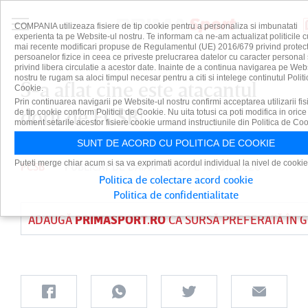
COMPANIA utilizeaza fisiere de tip cookie pentru a personaliza si imbunatati
experienta ta pe Website-ul nostru. Te informam ca ne-am actualizat politicile c
mai recente modificari propuse de Regulamentul (UE) 2016/679 privind protect
persoanelor fizice in ceea ce priveste prelucrarea datelor cu caracter personal 
privind libera circulatie a acestor date. Inainte de a continua navigarea pe Web
nostru te rugam sa aloci timpul necesar pentru a citi si intelege continutul Politi
S-a aflat cine este atacantul
Cookie.
Prin continuarea navigarii pe Website-ul nostru confirmi acceptarea utilizarii fis
dorit de FCSB!
de tip cookie conform Politicii de Cookie. Nu uita totusi ca poti modifica in orice
moment setarile acestor fisiere cookie urmand instructiunile din Politica de Coo
SUNT DE ACORD CU POLITICA DE COOKIE
Puteti merge chiar acum si sa va exprimati acordul individual la nivel de cookie
FCSB
PUBLICAT DE
DAIAN CUTU
PE 10 IUN 2026
Politica de colectare acord cookie
Politica de confidentialitate
ADAUGĂ
PRIMASPORT.RO
CA SURSĂ PREFERATĂ ÎN 