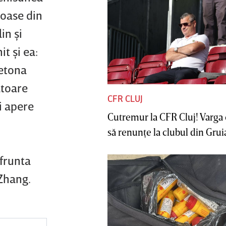
noase din
in şi
t şi ea:
letona
ătoare
CFR CLUJ
i apere
Cutremur la CFR Cluj! Varga 
să renunţe la clubul din Gruia 
nfrunta
 Zhang.