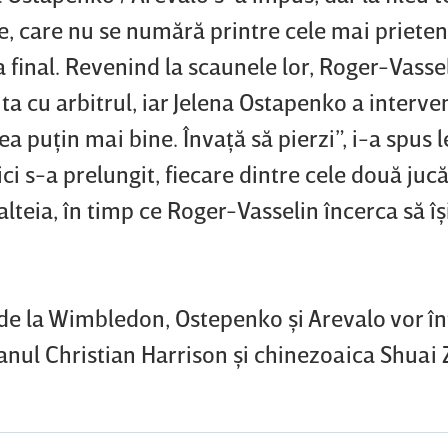
e, care nu se numără printre cele mai priete
a final. Revenind la scaunele lor, Roger-Vassel
 cu arbitrul, iar Jelena Ostapenko a interveni
ea puţin mai bine. Învaţă să pierzi”, i-a spus 
ci s-a prelungit, fiecare dintre cele două juc
lteia, în timp ce Roger-Vasselin încerca să îş
 de la Wimbledon, Ostepenko şi Arevalo vor î
anul Christian Harrison şi chinezoaica Shuai