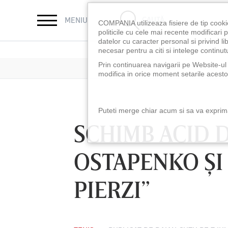
CAUTĂ
MENIU
COMPANIA utilizeaza fisiere de tip cooki
politicile cu cele mai recente modificar
datelor cu caracter personal si privind l
necesar pentru a citi si intelege continutu
Prin continuarea navigarii pe Website-ul n
modifica in orice moment setarile acestor
Puteti merge chiar acum si sa va exprimat
SCHIMB ACID D
OSTAPENKO ŞI 
PIERZI”
LUNI 10 AUG, 18:30
LUNI 10 AUG, 21:3