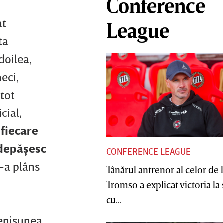
Conference
at
League
ta
doilea,
eci,
 tot
cial,
 fiecare
 depăşesc
CONFERENCE LEAGUE
-a plâns
Tânărul antrenor al celor de 
Tromso a explicat victoria la
cu...
tenisunea