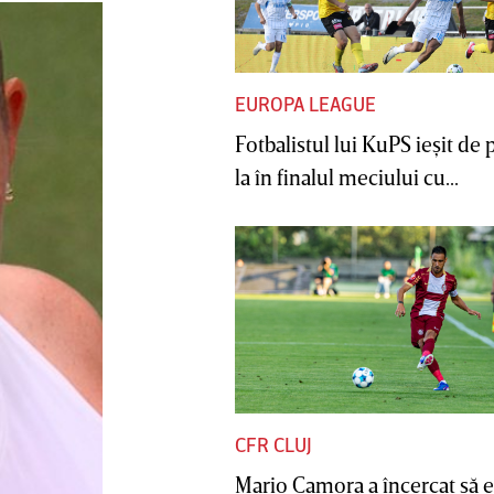
EUROPA LEAGUE
Fotbalistul lui KuPS ieşit de 
la în finalul meciului cu...
CFR CLUJ
Mario Camora a încercat să e