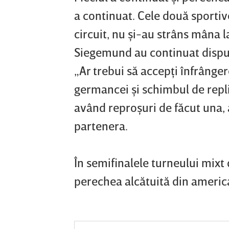
a continuat. Cele două sportiv
circuit, nu şi-au strâns mâna l
Siegemund au continuat disputa
„Ar trebui să accepţi înfrânger
germancei şi schimbul de repli
având reproşuri de făcut una, a
partenera.
În semifinalele turneului mixt
perechea alcătuită din americ