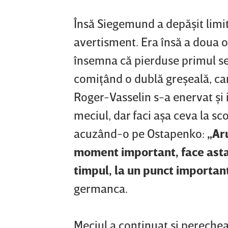
Însă Siegemund a depăşit limit
avertisment. Era însă a doua 
însemna că pierduse primul ser
comiţând o dublă greşeală, ca
Roger-Vasselin s-a enervat şi i
meciul, dar faci aşa ceva la sc
acuzând-o pe Ostapenko:
„Aru
moment important, face asta.
timpul, la un punct important
germanca.
Meciul a continuat şi perechea