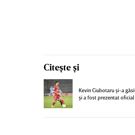
Citește și
ta pentru banca
strul cu
Kevin Ciubotaru şi-a găsi
l a decolat
şi a fost prezentat oficial
gocierile finale