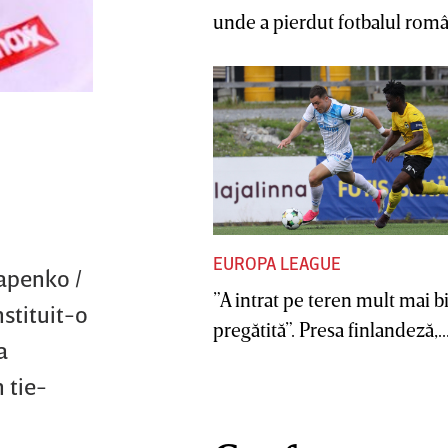
unde a pierdut fotbalul român
EUROPA LEAGUE
tapenko /
”A intrat pe teren mult mai b
stituit-o
pregătită”. Presa finlandeză,..
a
 tie-