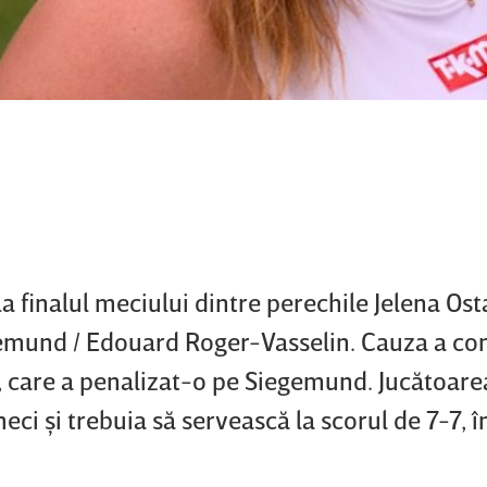
la finalul meciului dintre perechile Jelena Os
emund / Edouard Roger-Vasselin. Cauza a con
n, care a penalizat-o pe Siegemund. Jucătoare
i şi trebuia să servească la scorul de 7-7, în