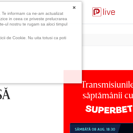
×
u. Te informam ca ne-am actualizat
izice in ceea ce priveste prelucrarea
te-ul nostru te rugam sa aloci timpul
icii de Cookie. Nu uita totusi ca poti
Transmisiunil
SĂ
săptămânii c
MBĂTĂ 08 AUG, 18:30
SÂMBĂTĂ 08 AUG, 21:30