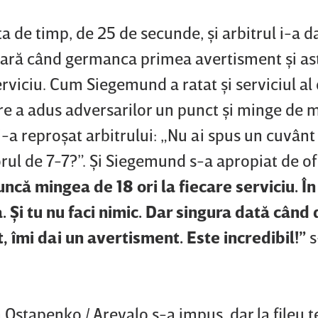
a de timp, de 25 de secunde, şi arbitrul i-a d
oară când germanca primea avertisment şi as
viciu. Cum Siegemund a ratat şi serviciul al 
re a adus adversarilor un punct şi minge de m
-a reproşat arbitrului: „Nu ai spus un cuvânt
orul de 7-7?”. Şi Siegemund s-a apropiat de ofi
ncă mingea de 18 ori la fiecare serviciu. În
 Şi tu nu faci nimic. Dar singura dată când
, îmi dai un avertisment. Este incredibil!”
s
 Ostapenko / Arevalo s-a impus, dar la fileu 