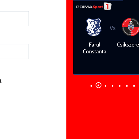
Vs
Vs
Farul
Csikszereda
Dinamo
FC Volunt
Constanţa
a