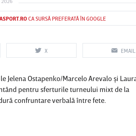
L 2026
ASPORT.RO
CA SURSĂ PREFERATĂ ÎN GOOGLE
Vs
Vs
f
FCSB
UTA Arad
Rapid
X
EMAIL
0
0
hile Jelena Ostapenko/Marcelo Arevalo şi Laur
tând pentru sferturile turneului mixt de la
ură confruntare verbală între fete.