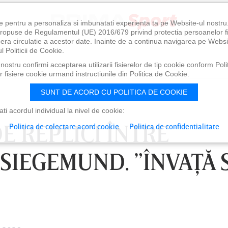
e pentru a personaliza si imbunatati experienta ta pe Website-ul nostr
i propuse de Regulamentul (UE) 2016/679 privind protectia persoanelor f
ibera circulatie a acestor date. Inainte de a continua navigarea pe Websi
l Politicii de Cookie.
ostru confirmi acceptarea utilizarii fisierelor de tip cookie conform Polit
 fisiere cookie urmand instructiunile din Politica de Cookie.
SUNT DE ACORD CU POLITICA DE COOKIE
i acordul individual la nivel de cookie:
E REPLICI ÎNTRE
Politica de colectare acord cookie
Politica de confidentialitate
SIEGEMUND. ”ÎNVAŢĂ 
0
VINERI 07 AUG, 21:00
SÂ