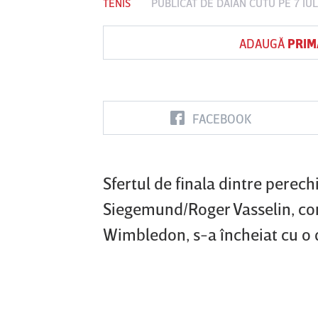
TENIS
PUBLICAT DE
DAIAN CUTU
PE 7 IU
ADAUGĂ
PRIM
Vs
FC Botoşani
Corvinul
Sepsi OSK S
Hunedoara
Gheorghe
FACEBOOK
Sfertul de finala dintre perec
Siegemund/Roger Vasselin, con
Wimbledon, s-a încheiat cu o d