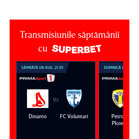
Transmisiunile săptămânii
cu
SÂMBĂTĂ 08 AUG, 21:30
DUMINICĂ 09 AUG, 1
Vs
V
eda
Dinamo
FC Voluntari
Petrolul
Ploieşti