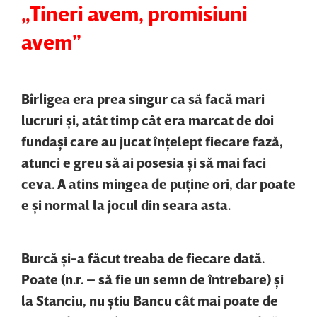
„Tineri avem, promisiuni
avem”
Bîrligea era prea singur ca să facă mari
lucruri şi, atât timp cât era marcat de doi
fundaşi care au jucat înţelept fiecare fază,
atunci e greu să ai posesia şi să mai faci
ceva. A atins mingea de puţine ori, dar poate
e şi normal la jocul din seara asta.
Burcă şi-a făcut treaba de fiecare dată.
Poate (n.r. – să fie un semn de întrebare) şi
la Stanciu, nu ştiu Bancu cât mai poate de