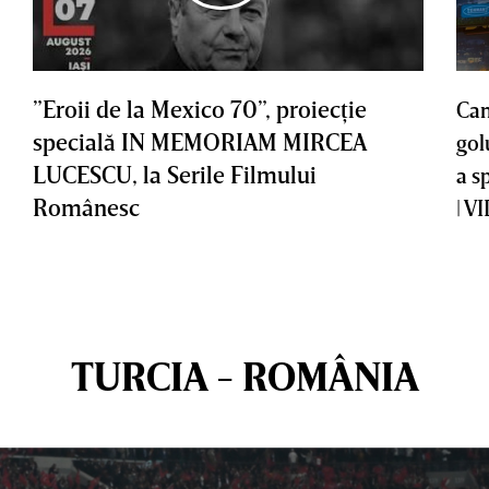
”Eroii de la Mexico 70”, proiecţie
Cam
specială IN MEMORIAM MIRCEA
gol
LUCESCU, la Serile Filmului
a s
Românesc
| V
TURCIA - ROMÂNIA