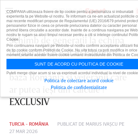
COMPANIA utilizeaza fisiere de tip cookie pentru a personaliza si imbunatati
experienta ta pe Website-ul nostru. Te informam ca ne-am actualizat politicile c
mai recente modificari propuse de Regulamentul (UE) 2016/679 privind protect
persoanelor fizice in ceea ce priveste prelucrarea datelor cu caracter personal 
privind libera circulatie a acestor date. Inainte de a continua navigarea pe Web
nostru te rugam sa aloci timpul necesar pentru a citi si intelege continutul Politi
Schimb de generaţii la echipa
Cookie.
Prin continuarea navigarii pe Website-ul nostru confirmi acceptarea utilizarii fis
naţională? Basarab Panduru
de tip cookie conform Politicii de Cookie. Nu uita totusi ca poti modifica in orice
moment setarile acestor fisiere cookie urmand instructiunile din Politica de Coo
anunţă jucătorii pe care se va
SUNT DE ACORD CU POLITICA DE COOKIE
Puteti merge chiar acum si sa va exprimati acordul individual la nivel de cookie
baza România şi veteranii care
Politica de colectare acord cookie
ar putea ieşi din calcule |
Politica de confidentialitate
EXCLUSIV
TURCIA - ROMÂNIA
PUBLICAT DE
MARIUS IVAŞCU
PE
27 MAR 2026