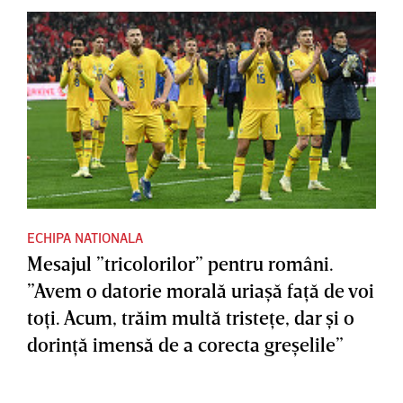
ECHIPA NATIONALA
Mesajul ”tricolorilor” pentru români.
”Avem o datorie morală uriaşă faţă de voi
toţi. Acum, trăim multă tristeţe, dar şi o
dorinţă imensă de a corecta greşelile”