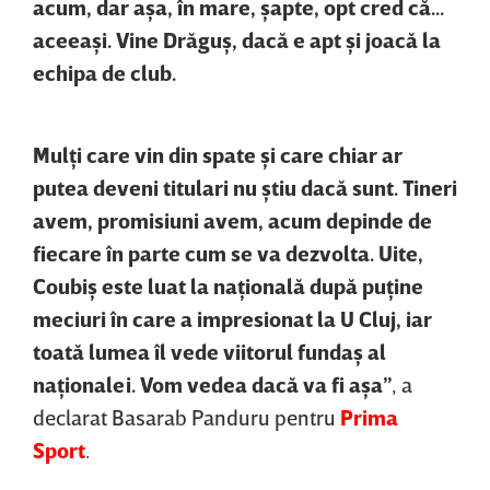
acum, dar aşa, în mare, şapte, opt cred că...
aceeaşi. Vine Drăguş, dacă e apt şi joacă la
echipa de club.
Mulţi care vin din spate şi care chiar ar
putea deveni titulari nu ştiu dacă sunt. Tineri
avem, promisiuni avem, acum depinde de
fiecare în parte cum se va dezvolta. Uite,
Coubiş este luat la naţională după puţine
meciuri în care a impresionat la U Cluj, iar
toată lumea îl vede viitorul fundaş al
naţionalei. Vom vedea dacă va fi aşa”
, a
declarat Basarab Panduru pentru
Prima
Sport
.