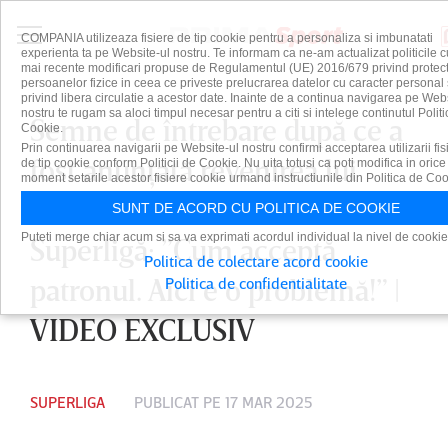
COMPANIA utilizeaza fisiere de tip cookie pentru a personaliza si imbunatati
experienta ta pe Website-ul nostru. Te informam ca ne-am actualizat politicile c
mai recente modificari propuse de Regulamentul (UE) 2016/679 privind protect
persoanelor fizice in ceea ce priveste prelucrarea datelor cu caracter personal 
privind libera circulatie a acestor date. Inainte de a continua navigarea pe Web
nostru te rugam sa aloci timpul necesar pentru a citi si intelege continutul Politi
Semne de întrebare după ce a
Cookie.
Prin continuarea navigarii pe Website-ul nostru confirmi acceptarea utilizarii fis
fost anunţată revenirea lui
de tip cookie conform Politicii de Cookie. Nu uita totusi ca poti modifica in orice
moment setarile acestor fisiere cookie urmand instructiunile din Politica de Coo
Dorinel Munteanu în
SUNT DE ACORD CU POLITICA DE COOKIE
Puteti merge chiar acum si sa va exprimati acordul individual la nivel de cookie
Superligă: ”Cum acceptă
Politica de colectare acord cookie
patronul. Aici e o problemă!” |
Politica de confidentialitate
VIDEO EXCLUSIV
SUPERLIGA
PUBLICAT PE 17 MAR 2025