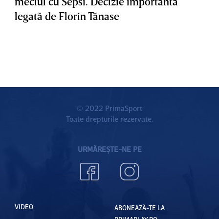
meciul cu Sepsi. Decizie importantă
legată de Florin Tănase
© 2022 PrimaSport
Toate drepturile rezervate.
URMĂREȘTE-NE PE
VIDEO
ABONEAZĂ-TE LA