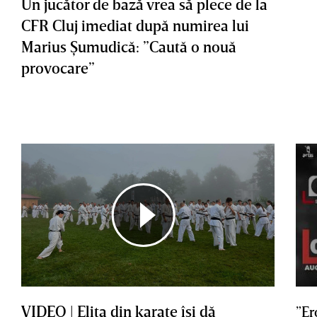
Un jucător de bază vrea să plece de la
CFR Cluj imediat după numirea lui
Marius Şumudică: ”Caută o nouă
provocare”
VIDEO | Elita din karate îşi dă
”Er