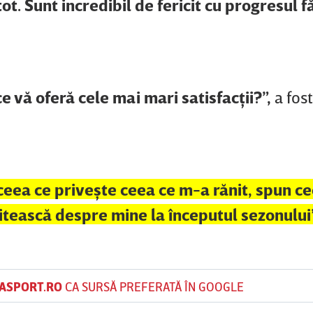
ot. Sunt incredibil de fericit cu progresul f
ce vă oferă cele mai mari satisfacţii?”,
a fost
n ceea ce priveşte ceea ce m-a rănit, spun c
 citească despre mine la începutul sezonului”
ASPORT.RO
CA SURSĂ PREFERATĂ ÎN GOOGLE