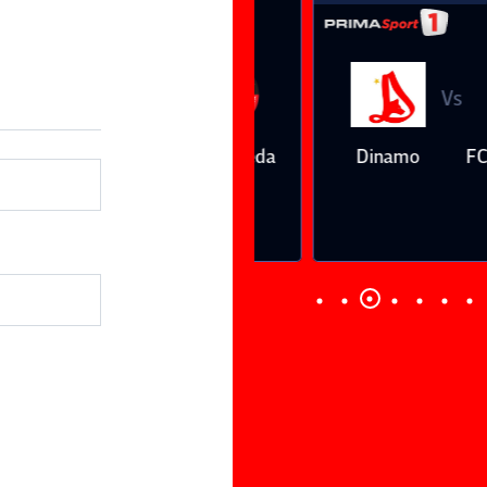
Vs
Vs
Farul
Csikszereda
Dinamo
FC Volunt
Constanţa