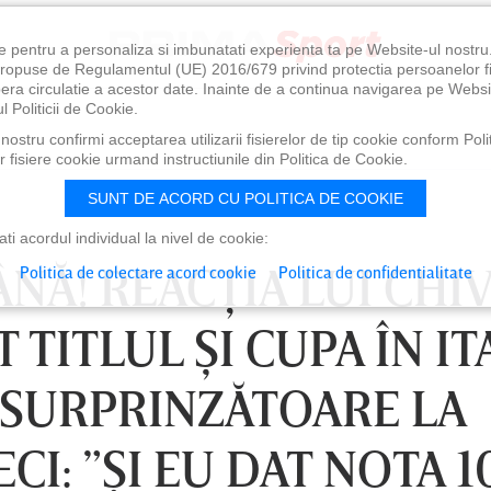
e pentru a personaliza si imbunatati experienta ta pe Website-ul nostr
i propuse de Regulamentul (UE) 2016/679 privind protectia persoanelor f
ibera circulatie a acestor date. Inainte de a continua navigarea pe Websi
l Politicii de Cookie.
ostru confirmi acceptarea utilizarii fisierelor de tip cookie conform Polit
 fisiere cookie urmand instructiunile din Politica de Cookie.
SUNT DE ACORD CU POLITICA DE COOKIE
i acordul individual la nivel de cookie:
NĂ! REACŢIA LUI CHI
Politica de colectare acord cookie
Politica de confidentialitate
 TITLUL ŞI CUPA ÎN IT
A SURPRINZĂTOARE LA
I: ”ŞI EU DAT NOTA 1
0
VINERI 07 AUG, 21:00
SÂ