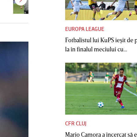
CFR Cluj! Alţi 3 jucători sunt OUT
EUROPA LEAGUE
Fotbalistul lui KuPS ieşit de 
la în finalul meciului cu...
CFR CLUJ
Mario Camora a încercat să e