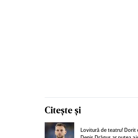
Citește și
eacţie după ce
Lovitură de teatru! Dorit
ă revină la CFR
Denis Drăguş ar putea aj