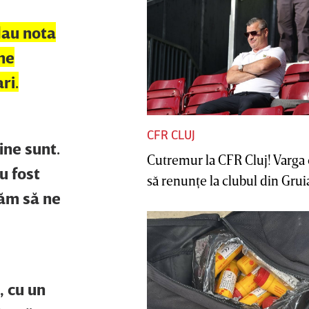
dau nota
 ne
ri.
CFR CLUJ
ine sunt.
Cutremur la CFR Cluj! Varga 
u fost
să renunţe la clubul din Gruia 
tăm să ne
, cu un