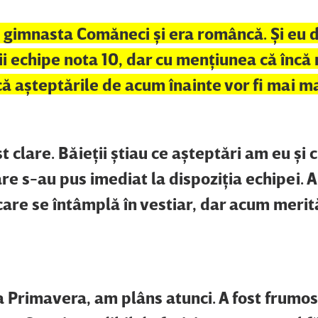
at gimnasta Comăneci şi era româncă. Şi eu 
gii echipe nota 10, dar cu menţiunea că încă
ă aşteptările de acum înainte vor fi mai ma
t clare. Băieţii ştiau ce aşteptări am eu şi c
re s-au pus imediat la dispoziţia echipei. A
i care se întâmplă în vestiar, dar acum meri
a Primavera, am plâns atunci. A fost frumos