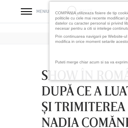
CAUTĂ
MENIU
COMPANIA utilizeaza fisiere de tip cooki
politicile cu cele mai recente modificar
datelor cu caracter personal si privind l
necesar pentru a citi si intelege continutu
Prin continuarea navigarii pe Website-ul n
modifica in orice moment setarile acestor
Puteti merge chiar acum si sa va exprimat
SHOW ÎN ROMÂ
DUPĂ CE A LUAT
ŞI TRIMITERE
NADIA COMĂNEC
LUNI 10 AUG, 18:30
LUNI 10 AUG, 21:3