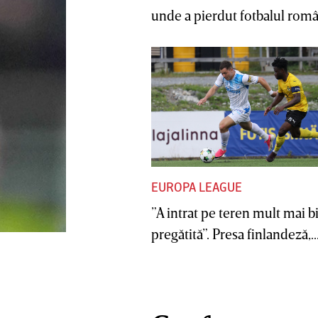
unde a pierdut fotbalul român
EUROPA LEAGUE
”A intrat pe teren mult mai b
pregătită”. Presa finlandeză,..