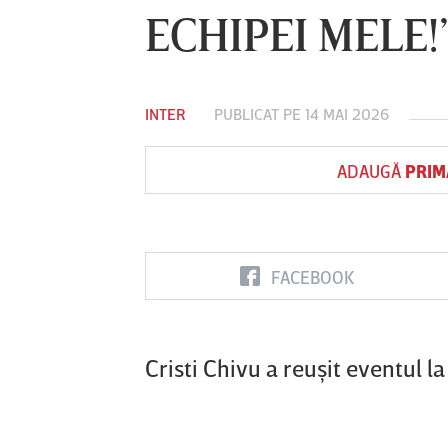
ECHIPEI MELE!
Vs
INTER
PUBLICAT PE 14 MAI 2026
FC Botoşani
Corvinul
Sepsi OSK S
Hunedoara
Gheorghe
ADAUGĂ
PRIM
FACEBOOK
Cristi Chivu a reuşit eventul la