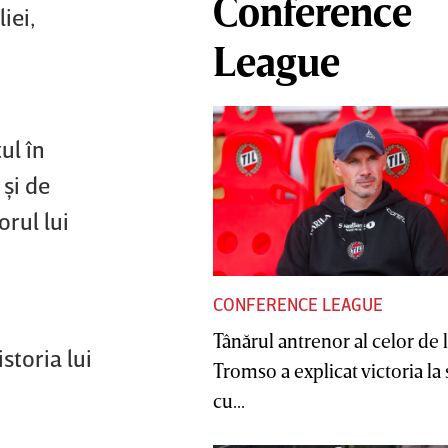
Conference
iei,
League
ul în
 şi de
rul lui
CONFERENCE LEAGUE
Tânărul antrenor al celor de 
storia lui
Tromso a explicat victoria la
cu...