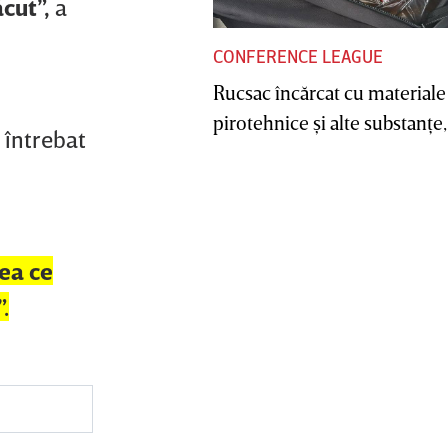
ăcut”,
a
CONFERENCE LEAGUE
Rucsac încărcat cu materiale
pirotehnice şi alte substanţe, 
 întrebat
eea ce
.