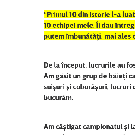
“Primul 10 din istorie l-a lu
10 echipei mele. Îi dau între
putem îmbunătăţi, mai ales c
De la început, lucrurile au fos
Am găsit un grup de băieţi ca
suişuri şi coborâşuri, lucrur
bucurăm.
Am câştigat campionatul şi l