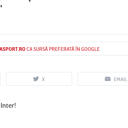
”
Vs
Vs
f
FCSB
UTA Arad
Rapid
0
0
ASPORT.RO
CA SURSĂ PREFERATĂ ÎN GOOGLE
X
EMAIL
 Inter!