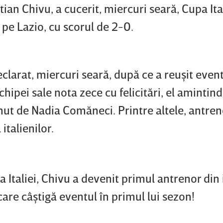
tian Chivu, a cucerit, miercuri seară, Cupa Ital
 pe Lazio, cu scorul de 2-0.
clarat, miercuri seară, după ce a reuşit event
echipei sale nota zece cu felicitări, el amintind
nut de Nadia Comăneci. Printre altele, antreno
italienilor.
 Italiei, Chivu a devenit primul antrenor din i
 care câştigă eventul în primul lui sezon!