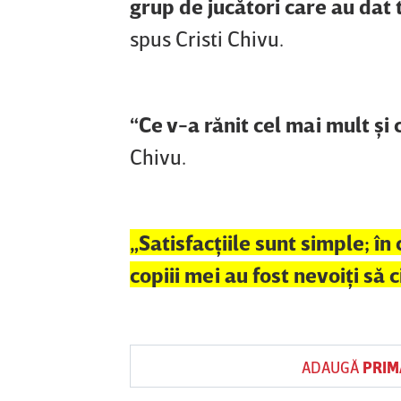
grup de jucători care au dat t
spus Cristi Chivu.
“Ce v-a rănit cel mai mult şi 
Chivu.
„Satisfacţiile sunt simple; î
copiii mei au fost nevoiţi să
ADAUGĂ
PRIM