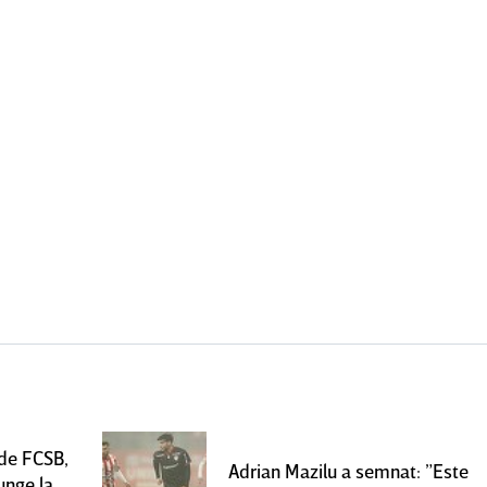
 de FCSB,
Adrian Mazilu a semnat: ”Este
unge la