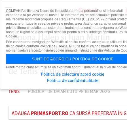
COMPANIA utilizeaza fisiere de tip cookie pentru a personaliza si imbunatati
experienta ta pe Website-ul nostru. Te informam ca ne-am actualizat politicile c
mai recente modificari propuse de Regulamentul (UE) 2016/679 privind protect
persoanelor fizice in ceea ce priveste prelucrarea datelor cu caracter personal 
privind libera circulatie a acestor date. Inainte de a continua navigarea pe Web
nostru te rugam sa aloci timpul necesar pentru a citi si intelege continutul Politi
Simona Halep şi Juan Martin
Cookie.
Prin continuarea navigarii pe Website-ul nostru confirmi acceptarea utilizarii fis
del Potro, invitaţii speciali ai
de tip cookie conform Politicii de Cookie. Nu uita totusi ca poti modifica in orice
moment setarile acestor fisiere cookie urmand instructiunile din Politica de Coo
inaugurării Centrului Naţional
SUNT DE ACORD CU POLITICA DE COOKIE
Puteti merge chiar acum si sa va exprimati acordul individual la nivel de cookie
de Tenis al Moldovei
Politica de colectare acord cookie
Politica de confidentialitate
TENIS
PUBLICAT DE
DAIAN CUTU
PE 16 MAR 2026
ADAUGĂ
PRIMASPORT.RO
CA SURSĂ PREFERATĂ ÎN 