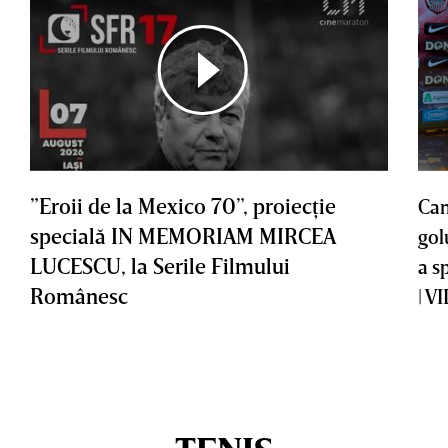
”Eroii de la Mexico 70”, proiecţie
Cam
specială IN MEMORIAM MIRCEA
gol
LUCESCU, la Serile Filmului
a s
Românesc
| V