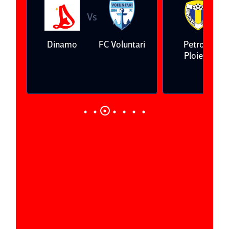
Vs
V
eda
Dinamo
FC Voluntari
Petrolul
Ploieşti