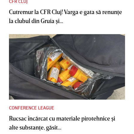
CFR CLUJ
Cutremur la CFR Cluj! Varga e gata să renunţe
la clubul din Gruia şi...
CONFERENCE LEAGUE
Rucsac încărcat cu materiale pirotehnice şi
alte substanţe, găsit...