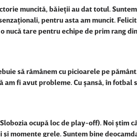
ictorie muncită, băieţii au dat totul. Sunte
enzaţionali, pentru asta am muncit. Felicit 
e o nucă tare pentru echipe de prim rang di
ebuie să rămânem cu picioarele pe pământ
ă am fi avut probleme. Cu şansă, în fotbal 
ă Slobozia ocupă loc de play-off). Noi ştim c
ni şi momente grele. Suntem bine deocamda