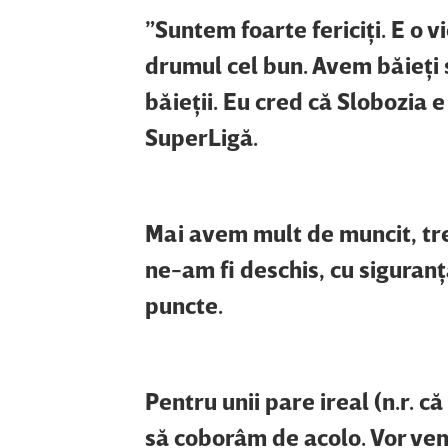
”Suntem foarte fericiţi. E o v
drumul cel bun. Avem băieţi s
băieţii. Eu cred că Slobozia 
SuperLigă.
Mai avem mult de muncit, tr
ne-am fi deschis, cu siguranţ
puncte.
Pentru unii pare ireal (n.r. c
să coborâm de acolo. Vor ve