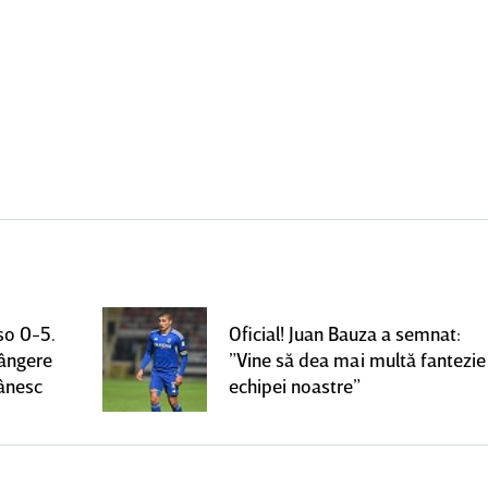
so 0-5.
Oficial! Juan Bauza a semnat:
rângere
”Vine să dea mai multă fantezie
mânesc
echipei noastre”