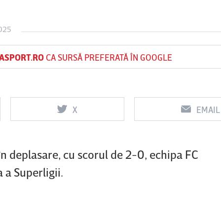
025
Vs
Vs
ASPORT.RO
CA SURSĂ PREFERATĂ ÎN GOOGLE
f
FCSB
UTA Arad
Rapid
X
EMAIL
 în deplasare, cu scorul de 2-0, echipa FC
a Superligii.