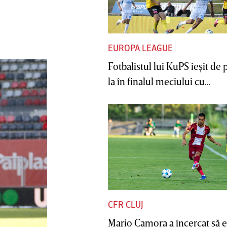
EUROPA LEAGUE
Fotbalistul lui KuPS ieşit de 
la în finalul meciului cu...
CFR CLUJ
Mario Camora a încercat să e