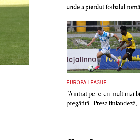
unde a pierdut fotbalul român
EUROPA LEAGUE
”A intrat pe teren mult mai b
pregătită”. Presa finlandeză,..