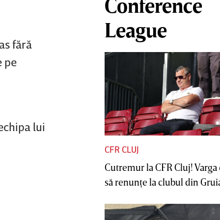
Conference
League
as fără
e pe
echipa lui
CFR CLUJ
Cutremur la CFR Cluj! Varga 
să renunţe la clubul din Gruia 