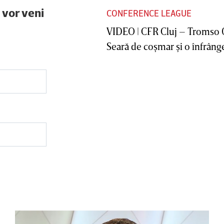
 vor veni
CONFERENCE LEAGUE
VIDEO | CFR Cluj – Tromso 
Seară de coşmar şi o înfrânge