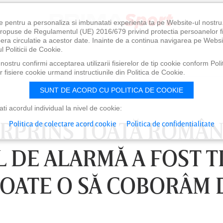
e pentru a personaliza si imbunatati experienta ta pe Website-ul nostr
i propuse de Regulamentul (UE) 2016/679 privind protectia persoanelor f
ibera circulatie a acestor date. Inainte de a continua navigarea pe Websi
l Politicii de Cookie.
ostru confirmi acceptarea utilizarii fisierelor de tip cookie conform Polit
 fisiere cookie urmand instructiunile din Politica de Cookie.
SUNT DE ACORD CU POLITICA DE COOKIE
i acordul individual la nivel de cookie:
URPRINS TOATĂ ROMÂN
Politica de colectare acord cookie
Politica de confidentialitate
 DE ALARMĂ A FOST T
 POATE O SĂ COBORÂM 
0
VINERI 07 AUG, 21:00
SÂ