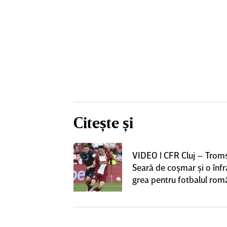
Citește și
iversitatea
VIDEO | CFR Cluj – Trom
pioana României
Seară de coşmar şi o înf
 iniţiativa în
grea pentru fotbalul ro