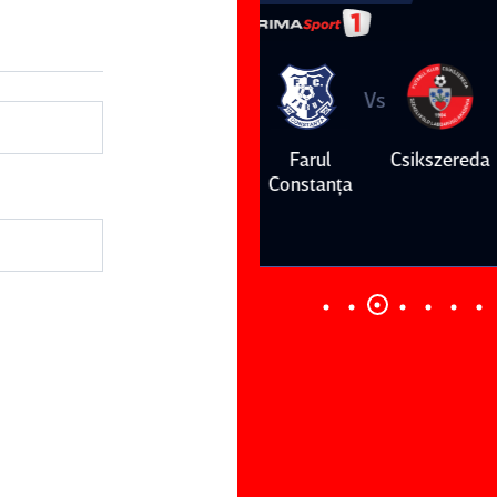
Vs
Vs
Farul
Csikszereda
Dinamo
FC Volunt
Constanţa