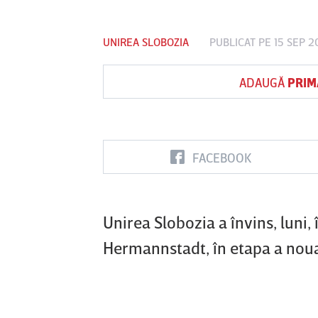
UNIREA SLOBOZIA
PUBLICAT PE 15 SEP 2
Vs
ADAUGĂ
PRIM
FC Botoşani
Corvinul
Sepsi OSK S
Hunedoara
Gheorghe
FACEBOOK
Unirea Slobozia a învins, luni,
Hermannstadt, în etapa a noua 