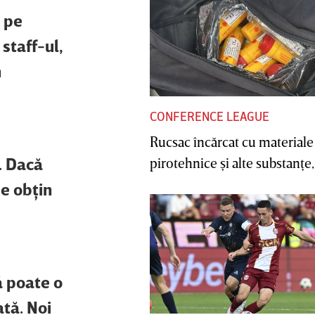
m pe
staff-ul,
n
CONFERENCE LEAGUE
Rucsac încărcat cu materiale
. Dacă
pirotehnice şi alte substanţe, 
se obţin
ă poate o
tă. Noi