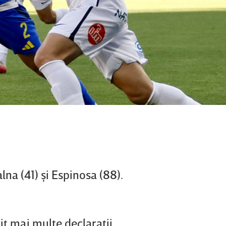
lna (41) şi Espinosa (88).
it mai multe declaraţii.