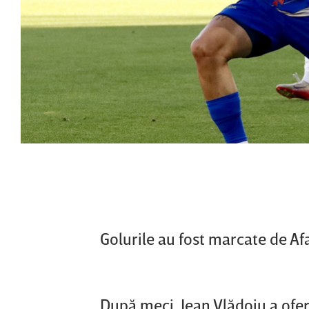
Golurile au fost marcate de Afa
După meci, Jean Vlădoiu a ofer