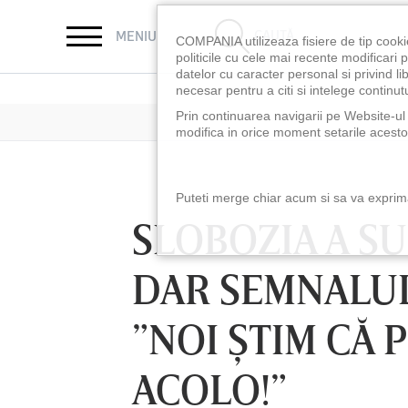
CAUTĂ
MENIU
COMPANIA utilizeaza fisiere de tip cooki
politicile cu cele mai recente modificar
datelor cu caracter personal si privind l
necesar pentru a citi si intelege continutu
Prin continuarea navigarii pe Website-ul n
modifica in orice moment setarile acestor
Puteti merge chiar acum si sa va exprimat
SLOBOZIA A S
DAR SEMNALUL
”NOI ŞTIM CĂ
ACOLO!”
LUNI 10 AUG, 18:30
LUNI 10 AUG, 21:3