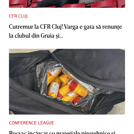
CFR CLUJ
Cutremur la CFR Cluj! Varga e gata să renunţe
la clubul din Gruia şi...
CONFERENCE LEAGUE
Rucsac încărcat cu materiale pirotehnice şi