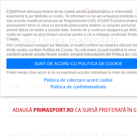
COMPANIA utilizeaza fisiere de tip cookie pentru a personaliza si imbunatati
experienta ta pe Website-ul nostru. Te informam ca ne-am actualizat politicile c
mai recente modificari propuse de Regulamentul (UE) 2016/679 privind protect
persoanelor fizice in ceea ce priveste prelucrarea datelor cu caracter personal 
privind libera circulatie a acestor date. Inainte de a continua navigarea pe Web
nostru te rugam sa aloci timpul necesar pentru a citi si intelege continutul Politi
Sorana Cîrstea, magistrală la
Cookie.
Prin continuarea navigarii pe Website-ul nostru confirmi acceptarea utilizarii fis
Roma. Joacă un tenis fabulos şi
de tip cookie conform Politicii de Cookie. Nu uita totusi ca poti modifica in orice
moment setarile acestor fisiere cookie urmand instructiunile din Politica de Coo
se califică în semifinale
SUNT DE ACORD CU POLITICA DE COOKIE
Puteti merge chiar acum si sa va exprimati acordul individual la nivel de cookie
Politica de colectare acord cookie
TENIS
PUBLICAT DE
DAIAN CUTU
PE 12 MAI 2026
Politica de confidentialitate
ADAUGĂ
PRIMASPORT.RO
CA SURSĂ PREFERATĂ ÎN 