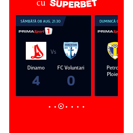
cu
SÂMBĂTĂ 08 AUG, 21:30
DUMINICĂ 09 AUG, 1
Vs
V
eda
Dinamo
FC Voluntari
Petrolul
Ploieşti
4
0