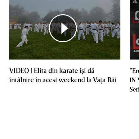
VIDEO | Elita din karate îşi dă
”Er
întâlnire în acest weekend la Vaţa Băi
IN
Ser