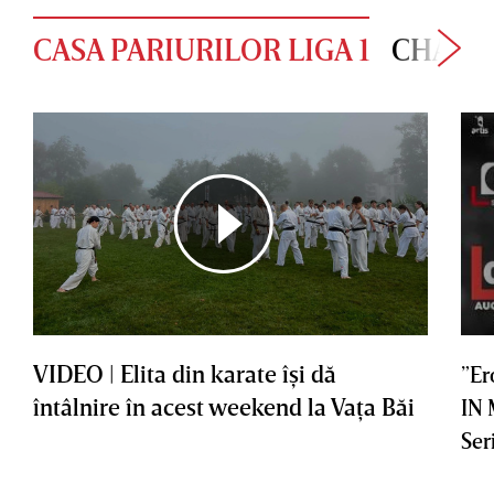
CASA PARIURILOR LIGA 1
CHAMP
VIDEO | Elita din karate îşi dă
”Er
întâlnire în acest weekend la Vaţa Băi
IN
Ser