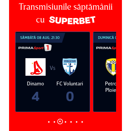
Transmisiunile săptămânii
cu
SÂMBĂTĂ 08 AUG, 21:30
DUMINICĂ 09 AUG, 1
Vs
V
eda
Dinamo
FC Voluntari
Petrolul
Ploieşti
4
0