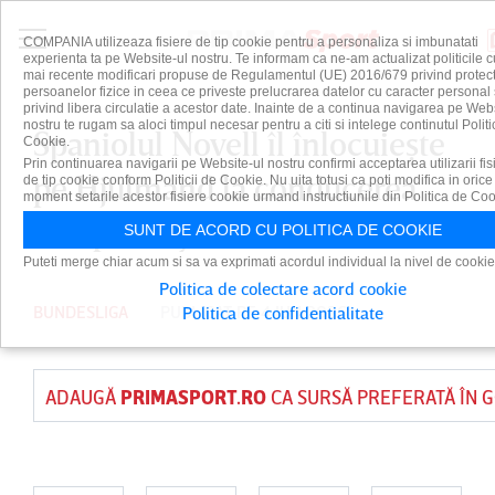
COMPANIA utilizeaza fisiere de tip cookie pentru a personaliza si imbunatati
experienta ta pe Website-ul nostru. Te informam ca ne-am actualizat politicile c
mai recente modificari propuse de Regulamentul (UE) 2016/679 privind protect
persoanelor fizice in ceea ce priveste prelucrarea datelor cu caracter personal 
privind libera circulatie a acestor date. Inainte de a continua navigarea pe Web
nostru te rugam sa aloci timpul necesar pentru a citi si intelege continutul Politi
Spaniolul Novell îl înlocuieşte
Cookie.
Prin continuarea navigarii pe Website-ul nostru confirmi acceptarea utilizarii fis
pe Hjulmand la conducerea
de tip cookie conform Politicii de Cookie. Nu uita totusi ca poti modifica in orice
moment setarile acestor fisiere cookie urmand instructiunile din Politica de Coo
echipei Bayer Leverkusen
SUNT DE ACORD CU POLITICA DE COOKIE
Puteti merge chiar acum si sa va exprimati acordul individual la nivel de cookie
Politica de colectare acord cookie
BUNDESLIGA
PUBLICAT PE 4 IUN 2026
Politica de confidentialitate
ADAUGĂ
PRIMASPORT.RO
CA SURSĂ PREFERATĂ ÎN 