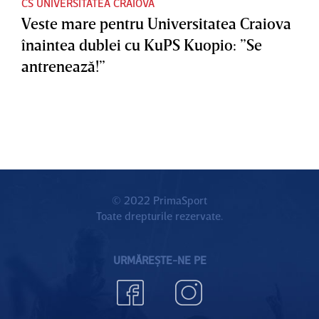
CS UNIVERSITATEA CRAIOVA
Veste mare pentru Universitatea Craiova
înaintea dublei cu KuPS Kuopio: ”Se
antrenează!”
© 2022 PrimaSport
Toate drepturile rezervate.
URMĂREȘTE-NE PE