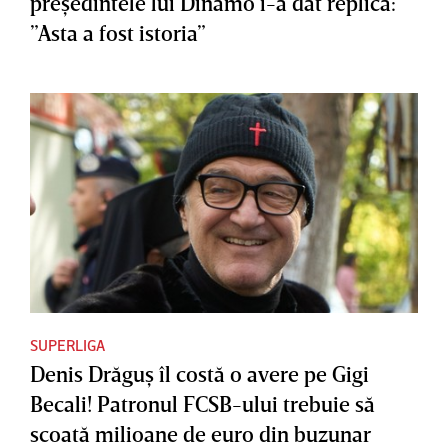
preşedintele lui Dinamo i-a dat replica:
”Asta a fost istoria”
SUPERLIGA
Denis Drăguş îl costă o avere pe Gigi
Becali! Patronul FCSB-ului trebuie să
scoată milioane de euro din buzunar