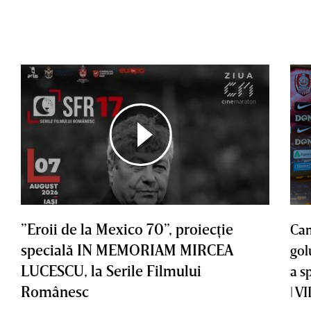
”Eroii de la Mexico 70”, proiecţie
Cam
specială IN MEMORIAM MIRCEA
gol
LUCESCU, la Serile Filmului
a s
Românesc
| V