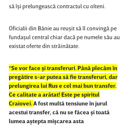
să îşi prelungească contractul cu olteni.
Oficialii din Bănie au reuşit să îl convingă pe
fundaşul central chiar dacă pe numele său au
existat oferte din străinătate.
“Se vor face şi transferuri. Până plecăm în
pregătire s-ar putea să fie transferuri, dar
prelungirea lui Rus e cel mai bun transfer.
Ce calitate a arătat! Este pe spiritul
Craiovei.
A fost multă tensiune în jurul
acestui transfer, că nu se făcea şi toată
lumea aştepta mişcarea asta