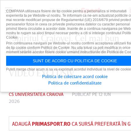
COMPANIA utilizeaza fisiere de tip cookie pentru a personaliza si imbunatati
experienta ta pe Website-ul nostru. Te informam ca ne-am actualizat politicile c
mai recente modificari propuse de Regulamentul (UE) 2016/679 privind protect
persoanelor fizice in ceea ce priveste prelucrarea datelor cu caracter personal 
privind libera circulatie a acestor date. Inainte de a continua navigarea pe Web
nostru te rugam sa aloci timpul necesar pentru a citi si intelege continutul Politi
”Spiritul Craiovei. Cel mai bun
Cookie.
Prin continuarea navigarii pe Website-ul nostru confirmi acceptarea utilizarii fis
transfer”. Sorin Cârţu, fericit de
de tip cookie conform Politicii de Cookie. Nu uita totusi ca poti modifica in orice
moment setarile acestor fisiere cookie urmand instructiunile din Politica de Coo
ultima mutare din Bănie |
SUNT DE ACORD CU POLITICA DE COOKIE
Puteti merge chiar acum si sa va exprimati acordul individual la nivel de cookie
VIDEO EXCLUSIV
Politica de colectare acord cookie
Politica de confidentialitate
CS UNIVERSITATEA CRAIOVA
PUBLICAT PE 12 IUN
2026
ADAUGĂ
PRIMASPORT.RO
CA SURSĂ PREFERATĂ ÎN 