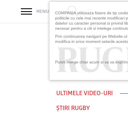
CAUTĂ
MENIU
COMPANIA utilizeaza fisiere de tip cooki
politicile cu cele mai recente modificar
datelor cu caracter personal si privind l
necesar pentru a citi si intelege continutu
Prin continuarea navigarii pe Website-ul n
RUG
RUG
modifica in orice moment setarile acestor
Puteti merge chiar acum si sa va exprimat
ULTIMELE VIDEO-URI
ȘTIRI RUGBY