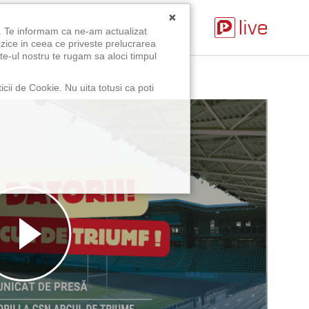
×
u. Te informam ca ne-am actualizat
izice in ceea ce priveste prelucrarea
te-ul nostru te rugam sa aloci timpul
icii de Cookie. Nu uita totusi ca poti