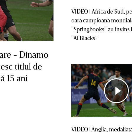
VIDEO ǀ Africa de Sud, pentru a patra
oară campioană mondială
”Springbooks” au învins 
”Al Blacks”
Mare - Dinamo
esc titlul de
ă 15 ani
VIDEO | Anglia, medaliată