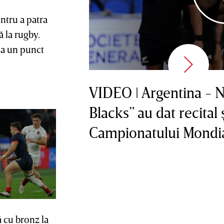
 la rugby.
la un punct
VIDEO ǀ Argentina - N
Blacks” au dat recital ş
Campionatului Mondi
 cu bronz la