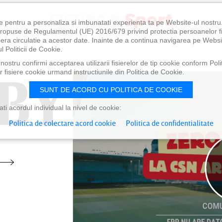
e pentru a personaliza si imbunatati experienta ta pe Website-ul nostr
i propuse de Regulamentul (UE) 2016/679 privind protectia persoanelor f
ibera circulatie a acestor date. Inainte de a continua navigarea pe Websi
l Politicii de Cookie.
ostru confirmi acceptarea utilizarii fisierelor de tip cookie conform Polit
BY
BY
 fisiere cookie urmand instructiunile din Politica de Cookie.
SUNT DE ACORD CU POLITICA DE COOKIE
i acordul individual la nivel de cookie:
Politica de colectare acord cookie
Politica de confidentialitate