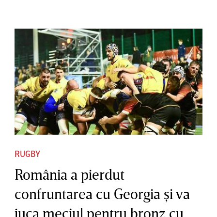
RUGBY
România a pierdut
confruntarea cu Georgia şi va
juca meciul pentru bronz cu