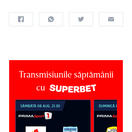
Transmisiunile săptămânii
cu
SÂMBĂTĂ 08 AUG, 21:30
DUMINICĂ 09 AUG, 1