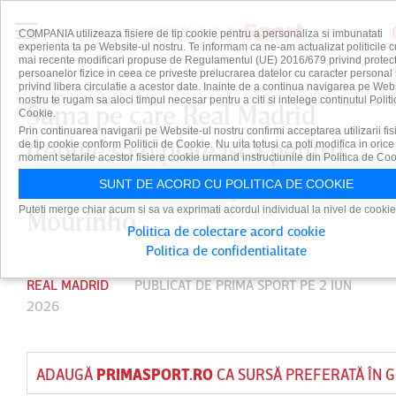
COMPANIA utilizeaza fisiere de tip cookie pentru a personaliza si imbunatati
experienta ta pe Website-ul nostru. Te informam ca ne-am actualizat politicile c
mai recente modificari propuse de Regulamentul (UE) 2016/679 privind protect
persoanelor fizice in ceea ce priveste prelucrarea datelor cu caracter personal 
privind libera circulatie a acestor date. Inainte de a continua navigarea pe Web
nostru te rugam sa aloci timpul necesar pentru a citi si intelege continutul Politi
Suma pe care Real Madrid
Cookie.
Prin continuarea navigarii pe Website-ul nostru confirmi acceptarea utilizarii fis
trebuie să o plătească pentru
de tip cookie conform Politicii de Cookie. Nu uita totusi ca poti modifica in orice
moment setarile acestor fisiere cookie urmand instructiunile din Politica de Coo
a-l numi antrenor pe Jose
SUNT DE ACORD CU POLITICA DE COOKIE
Puteti merge chiar acum si sa va exprimati acordul individual la nivel de cookie
Mourinho
Politica de colectare acord cookie
Politica de confidentialitate
REAL MADRID
PUBLICAT DE
PRIMA SPORT
PE 2 IUN
2026
ADAUGĂ
PRIMASPORT.RO
CA SURSĂ PREFERATĂ ÎN 