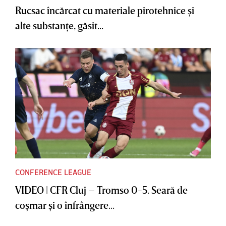
Rucsac încărcat cu materiale pirotehnice şi
alte substanţe, găsit...
CONFERENCE LEAGUE
VIDEO | CFR Cluj – Tromso 0-5. Seară de
coşmar şi o înfrângere...