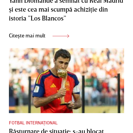
Yann Diomande a semnat cu Real Madrid
şi este cea mai scumpă achiziţie din
istoria ”Los Blancos”
Citește mai mult
FOTBAL INTERNAȚIONAL
Răsturnare de situaţie: s-au blocat