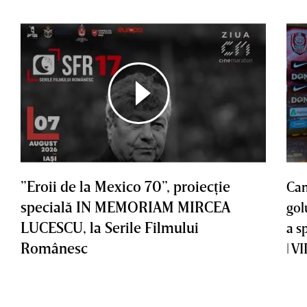
”Eroii de la Mexico 70”, proiecţie
Cam
specială IN MEMORIAM MIRCEA
gol
LUCESCU, la Serile Filmului
a s
Românesc
| V