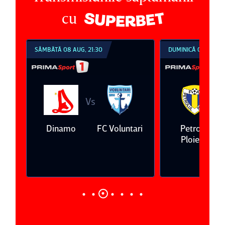
cu
SÂMBĂTĂ 08 AUG, 21:30
DUMINICĂ 09 AUG, 1
Vs
V
eda
Dinamo
FC Voluntari
Petrolul
Ploieşti