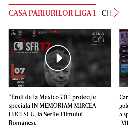
CASA PARIURILOR LIGA 1
CHAMP
”Eroii de la Mexico 70”, proiecţie
Cam
specială IN MEMORIAM MIRCEA
gol
LUCESCU, la Serile Filmului
a s
Românesc
| V