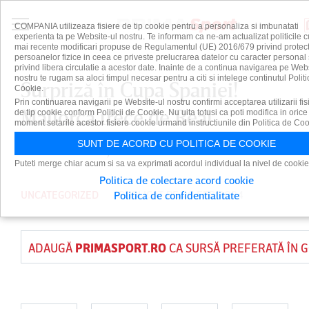
COMPANIA utilizeaza fisiere de tip cookie pentru a personaliza si imbunatati
experienta ta pe Website-ul nostru. Te informam ca ne-am actualizat politicile c
mai recente modificari propuse de Regulamentul (UE) 2016/679 privind protect
persoanelor fizice in ceea ce priveste prelucrarea datelor cu caracter personal 
privind libera circulatie a acestor date. Inainte de a continua navigarea pe Web
nostru te rugam sa aloci timpul necesar pentru a citi si intelege continutul Politi
Surpriză în Cupa Spaniei!
Cookie.
Prin continuarea navigarii pe Website-ul nostru confirmi acceptarea utilizarii fis
Mallorca trece de Real
de tip cookie conform Politicii de Cookie. Nu uita totusi ca poti modifica in orice
moment setarile acestor fisiere cookie urmand instructiunile din Politica de Coo
Sociedad şi se califică în finală
SUNT DE ACORD CU POLITICA DE COOKIE
Puteti merge chiar acum si sa va exprimati acordul individual la nivel de cookie
Politica de colectare acord cookie
UNCATEGORIZED
PUBLICAT PE 28 FEB 2024
Politica de confidentialitate
ADAUGĂ
PRIMASPORT.RO
CA SURSĂ PREFERATĂ ÎN 