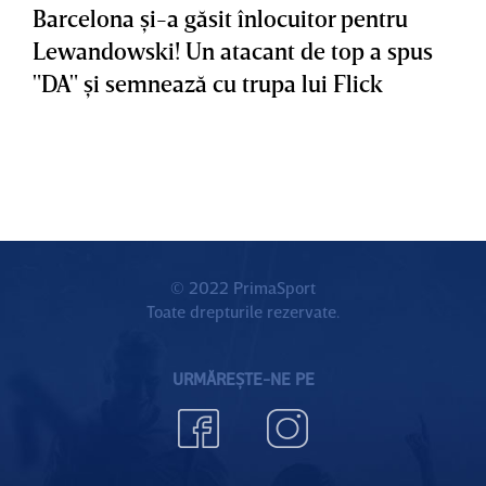
Barcelona şi-a găsit înlocuitor pentru
Lewandowski! Un atacant de top a spus
"DA" şi semnează cu trupa lui Flick
© 2022 PrimaSport
Toate drepturile rezervate.
URMĂREȘTE-NE PE