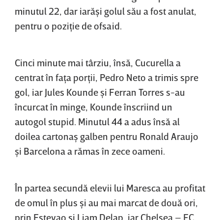
minutul 22, dar iarăşi golul său a fost anulat,
pentru o poziţie de ofsaid.
Cinci minute mai târziu, însă, Cucurella a
centrat în faţa porţii, Pedro Neto a trimis spre
gol, iar Jules Kounde şi Ferran Torres s-au
încurcat în minge, Kounde înscriind un
autogol stupid. Minutul 44 a adus însă al
doilea cartonaş galben pentru Ronald Araujo
şi Barcelona a rămas în zece oameni.
În partea secundă elevii lui Maresca au profitat
de omul în plus şi au mai marcat de două ori,
prin Estevao şi Liam Delap, iar Chelsea – FC