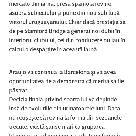
mercato din iarnă, presa spaniolă revine
asupra subiectului şi pune din nou sub lupă
viitorul uruguayanului. Chiar dacă prestaţia sa
de pe Stamford Bridge a generat noi dubii în
interiorul clubului, cei din conducere nu iau în
calcul o despărţire în această iarnă.
Araujo va continua la Barcelona şi va avea
oportunitatea de a demonstra că merită să fie
păstrat.
Decizia finală privind soarta lui va depinde
însă de evoluţiile din următoarele luni. Dacă
nu reuşeşte să revină la forma din sezoanele
trecute, există şanse mari ca gruparea
blaugrana să îl pună pe lista de transferuri în