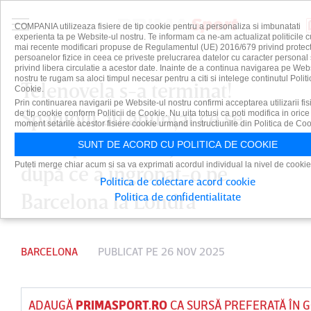
COMPANIA utilizeaza fisiere de tip cookie pentru a personaliza si imbunatati
experienta ta pe Website-ul nostru. Te informam ca ne-am actualizat politicile c
mai recente modificari propuse de Regulamentul (UE) 2016/679 privind protect
persoanelor fizice in ceea ce priveste prelucrarea datelor cu caracter personal 
privind libera circulatie a acestor date. Inainte de a continua navigarea pe Web
nostru te rugam sa aloci timpul necesar pentru a citi si intelege continutul Politi
Telenovela s-a terminat!
Cookie.
Prin continuarea navigarii pe Website-ul nostru confirmi acceptarea utilizarii fis
Spaniolii au anunţat ce se
de tip cookie conform Politicii de Cookie. Nu uita totusi ca poti modifica in orice
moment setarile acestor fisiere cookie urmand instructiunile din Politica de Coo
întâmplă cu Araujo din iarnă,
SUNT DE ACORD CU POLITICA DE COOKIE
Puteti merge chiar acum si sa va exprimati acordul individual la nivel de cookie
după ce a îngropat-o pe
Politica de colectare acord cookie
Barcelona la Londra
Politica de confidentialitate
BARCELONA
PUBLICAT PE 26 NOV 2025
ADAUGĂ
PRIMASPORT.RO
CA SURSĂ PREFERATĂ ÎN 