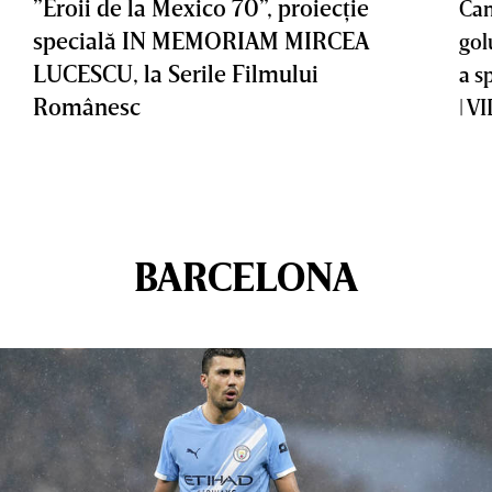
”Eroii de la Mexico 70”, proiecţie
Cam
specială IN MEMORIAM MIRCEA
gol
LUCESCU, la Serile Filmului
a s
Românesc
| V
BARCELONA