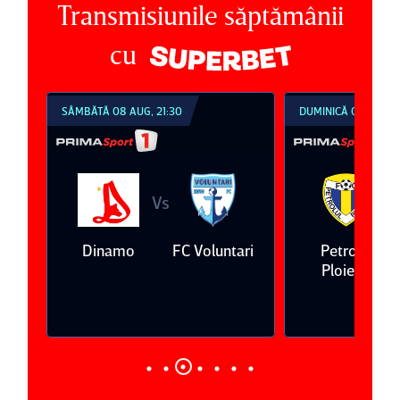
Transmisiunile săptămânii
cu
SÂMBĂTĂ 08 AUG, 21:30
DUMINICĂ 09 AUG, 18:
Vs
Vs
a
Dinamo
FC Voluntari
Petrolul
Ploieşti