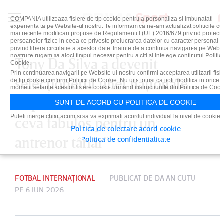
COMPANIA utilizeaza fisiere de tip cookie pentru a personaliza si imbunatati
experienta ta pe Website-ul nostru. Te informam ca ne-am actualizat politicile c
mai recente modificari propuse de Regulamentul (UE) 2016/679 privind protect
persoanelor fizice in ceea ce priveste prelucrarea datelor cu caracter personal 
privind libera circulatie a acestor date. Inainte de a continua navigarea pe Web
nostru te rugam sa aloci timpul necesar pentru a citi si intelege continutul Politi
Tony Da Silva a devenit
Cookie.
Prin continuarea navigarii pe Website-ul nostru confirmi acceptarea utilizarii fis
selecţionerul unei naţionale
de tip cookie conform Politicii de Cookie. Nu uita totusi ca poti modifica in orice
moment setarile acestor fisiere cookie urmand instructiunile din Politica de Coo
importante din Africa. ”Este
SUNT DE ACORD CU POLITICA DE COOKIE
Puteti merge chiar acum si sa va exprimati acordul individual la nivel de cookie
ceva fabulos pentru un
Politica de colectare acord cookie
antrenor tânăr”
Politica de confidentialitate
FOTBAL INTERNAȚIONAL
PUBLICAT DE
DAIAN CUTU
PE 6 IUN 2026