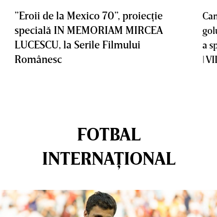
”Eroii de la Mexico 70”, proiecţie
Cam
specială IN MEMORIAM MIRCEA
gol
LUCESCU, la Serile Filmului
a s
Românesc
| V
FOTBAL
INTERNAȚIONAL