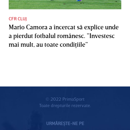
CFR CLUJ
Mario Camora a încercat să explice unde
a pierdut fotbalul românesc. ”Investesc
mai mult, au toate condiţiile”
© 2022 PrimaSport
Toate drepturile rezervate.
URMĂREȘTE-NE PE