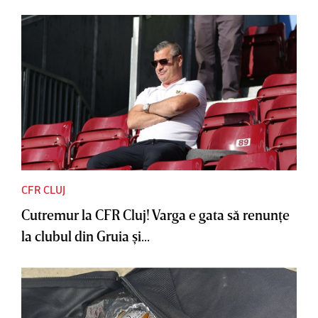
CFR CLUJ
Cutremur la CFR Cluj! Varga e gata să renunţe
la clubul din Gruia şi...