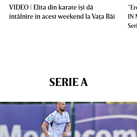
VIDEO | Elita din karate îşi dă
”Er
întâlnire în acest weekend la Vaţa Băi
IN
Ser
SERIE A