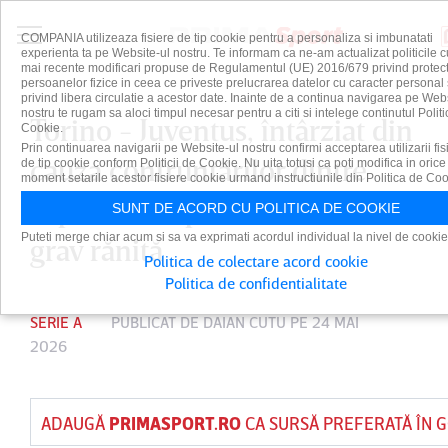
COMPANIA utilizeaza fisiere de tip cookie pentru a personaliza si imbunatati
experienta ta pe Website-ul nostru. Te informam ca ne-am actualizat politicile c
mai recente modificari propuse de Regulamentul (UE) 2016/679 privind protect
persoanelor fizice in ceea ce priveste prelucrarea datelor cu caracter personal 
privind libera circulatie a acestor date. Inainte de a continua navigarea pe Web
nostru te rugam sa aloci timpul necesar pentru a citi si intelege continutul Politi
Torino - Juventus, întârziat din
Cookie.
Prin continuarea navigarii pe Website-ul nostru confirmi acceptarea utilizarii fis
cauza confruntărilor dintre
de tip cookie conform Politicii de Cookie. Nu uita totusi ca poti modifica in orice
moment setarile acestor fisiere cookie urmand instructiunile din Politica de Coo
suporteri. O persoană a fost
SUNT DE ACORD CU POLITICA DE COOKIE
Puteti merge chiar acum si sa va exprimati acordul individual la nivel de cookie
grav rănită
Politica de colectare acord cookie
Politica de confidentialitate
SERIE A
PUBLICAT DE
DAIAN CUTU
PE 24 MAI
2026
ADAUGĂ
PRIMASPORT.RO
CA SURSĂ PREFERATĂ ÎN 