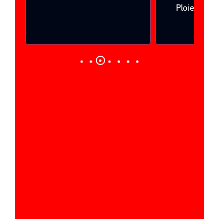
Ploieşti