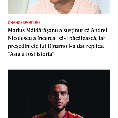
ORANGESPORT.RO
Marius Măldărăşanu a susţinut că Andrei
Nicolescu a încercat să-l păcălească, iar
preşedintele lui Dinamo i-a dat replica:
”Asta a fost istoria”