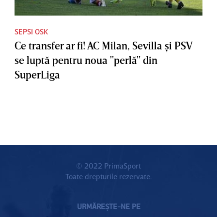
SEPSI OSK
Ce transfer ar fi! AC Milan, Sevilla şi PSV
se luptă pentru noua "perlă" din
SuperLiga
© 2022 PrimaSport
Toate drepturile rezervate.
URMĂREȘTE-NE PE