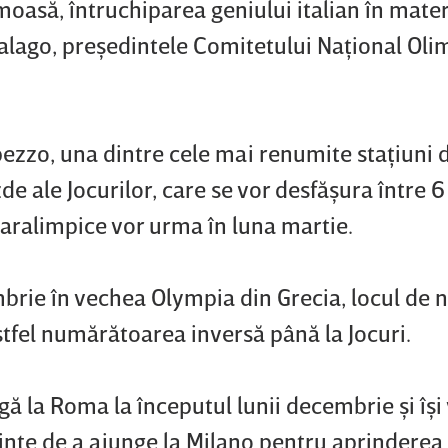
moasă, întruchiparea geniului italian în mate
alago, preşedintele Comitetului Naţional Oli
ezzo, una dintre cele mai renumite staţiuni d
zde ale Jocurilor, care se vor desfăşura între 6
 paralimpice vor urma în luna martie.
mbrie în vechea Olympia din Grecia, locul de n
tfel numărătoarea inversă până la Jocuri.
ă la Roma la începutul lunii decembrie şi îşi
nainte de a ajunge la Milano pentru aprinderea