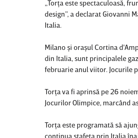
„Torţa este spectaculoasă, fru
design”, a declarat Giovanni M
Italia.
Milano şi oraşul Cortina d'Amp
din Italia, sunt principalele ga
februarie anul viitor. Jocurile
Torţa va fi aprinsă pe 26 noie
Jocurilor Olimpice, marcând as
Torţa este programată să ajung
continua ştafeta prin Italia î