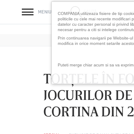
CAUTĂ
MENIU
COMPANIA utilizeaza fisiere de tip cooki
politicile cu cele mai recente modificar
datelor cu caracter personal si privind l
necesar pentru a citi si intelege continutu
Prin continuarea navigarii pe Website-ul n
modifica in orice moment setarile acestor
Puteti merge chiar acum si sa va exprimat
TORŢELE ÎN F
JOCURILOR DE
CORTINA DIN 2
LUNI 10 AUG, 18:30
LUNI 10 AUG, 21:3