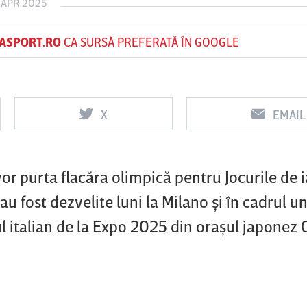
 APR 2025
ASPORT.RO
CA SURSĂ PREFERATĂ ÎN GOOGLE
Vs
Vs
f
FCSB
UTA Arad
Rapid
X
EMAIL
vor purta flacăra olimpică pentru Jocurile de i
u fost dezvelite luni la Milano şi în cadrul u
l italian de la Expo 2025 din oraşul japonez 