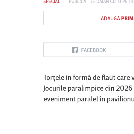
SPECIAL
PUBLICAT DE
DAIAN CUTU
PE 14
ADAUGĂ
PRIM
Vs
FC Botoşani
Corvinul
Sepsi OSK S
Hunedoara
Gheorghe
FACEBOOK
Torţele în formă de flaut care 
Jocurile paralimpice din 2026 a
eveniment paralel în pavilionu