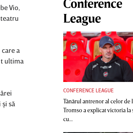
Conference
be Vio,
League
 teatru
 care a
it ultima
CONFERENCE LEAGUE
cărei
Tânărul antrenor al celor de 
 şi să
Tromso a explicat victoria la
cu...