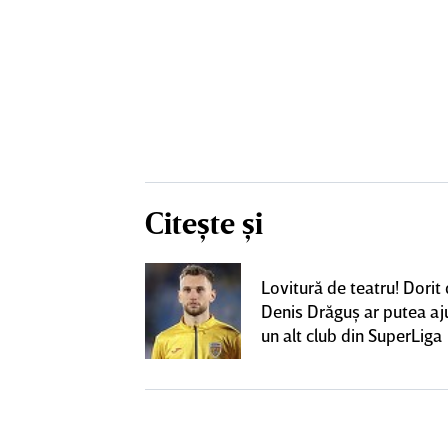
Citește și
eacţie după ce
Lovitură de teatru! Dorit
ă revină la CFR
Denis Drăguş ar putea aj
un alt club din SuperLiga