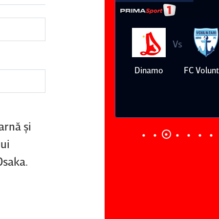
Vs
Vs
Farul
Csikszereda
Dinamo
FC Volunt
Constanţa
arnă şi
nui
Osaka.