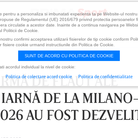
e pentru a personaliza si imbunatati experienta ta pe Website-ul nostr
i propuse de Regulamentul (UE) 2016/679 privind protectia persoanelor f
ibera circulatie a acestor date. Inainte de a continua navigarea pe Websi
l Politicii de Cookie.
ostru confirmi acceptarea utilizarii fisierelor de tip cookie conform Polit
 fisiere cookie urmand instructiunile din Politica de Cookie.
SUNT DE ACORD CU POLITICA DE COOKIE
i acordul individual la nivel de cookie:
ORMĂ DE FLAUT ALE
Politica de colectare acord cookie
Politica de confidentialitate
 IARNĂ DE LA MILANO
026 AU FOST DEZVELI
0
VINERI 07 AUG, 21:00
SÂ