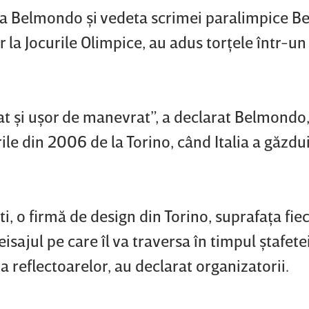
ia Belmondo şi vedeta scrimei paralimpice Be
la Jocurile Olimpice, au adus torţele într-un
at şi uşor de manevrat”, a declarat Belmondo,
ile din 2006 de la Torino, când Italia a găzdu
ti, o firmă de design din Torino, suprafaţa fie
isajul pe care îl va traversa în timpul ştafetei
 reflectoarelor, au declarat organizatorii.