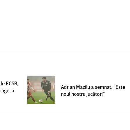
 de FCSB,
Adrian Mazilu a semnat: ”Este
unge la
noul nostru jucător!”