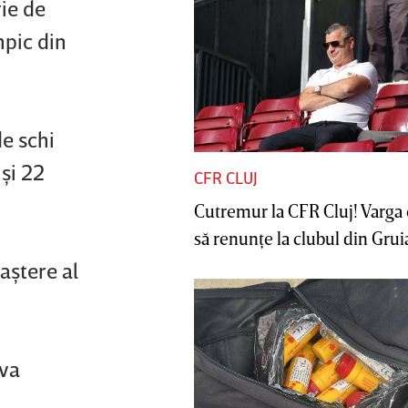
rie de
mpic din
e schi
 şi 22
CFR CLUJ
Cutremur la CFR Cluj! Varga 
să renunţe la clubul din Gruia 
aştere al
 va