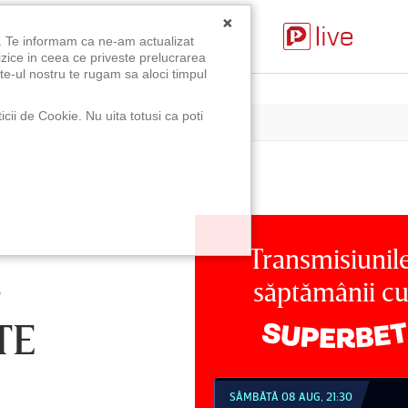
×
u. Te informam ca ne-am actualizat
izice in ceea ce priveste prelucrarea
te-ul nostru te rugam sa aloci timpul
icii de Cookie. Nu uita totusi ca poti
Transmisiunil
-
săptămânii c
TE
MBĂTĂ 08 AUG, 18:30
SÂMBĂTĂ 08 AUG, 21:30