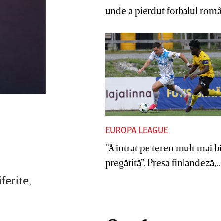
unde a pierdut fotbalul român
EUROPA LEAGUE
”A intrat pe teren mult mai b
pregătită”. Presa finlandeză,..
ferite,