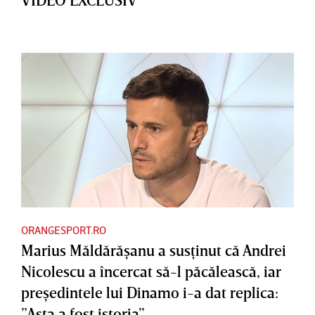
ORANGESPORT.RO
Marius Măldărăşanu a susţinut că Andrei
Nicolescu a încercat să-l păcălească, iar
preşedintele lui Dinamo i-a dat replica:
”Asta a fost istoria”