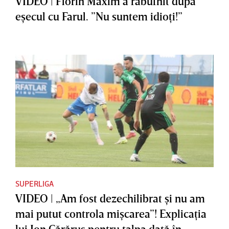
VIDEO | Florin Maxim a răbufnit după
eşecul cu Farul. ”Nu suntem idioţi!”
SUPERLIGA
VIDEO | „Am fost dezechilibrat şi nu am
mai putut controla mişcarea”! Explicaţia
lui Ion Cărăruş pentru talpa dată în