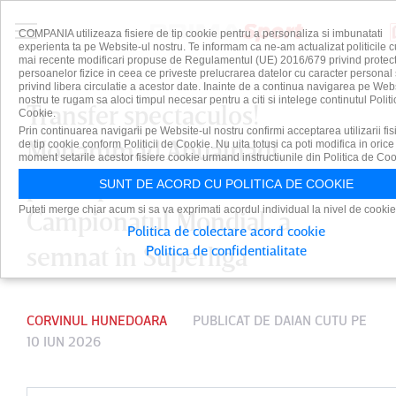
COMPANIA utilizeaza fisiere de tip cookie pentru a personaliza si imbunatati
experienta ta pe Website-ul nostru. Te informam ca ne-am actualizat politicile c
mai recente modificari propuse de Regulamentul (UE) 2016/679 privind protect
persoanelor fizice in ceea ce priveste prelucrarea datelor cu caracter personal 
privind libera circulatie a acestor date. Inainte de a continua navigarea pe Web
nostru te rugam sa aloci timpul necesar pentru a citi si intelege continutul Politi
Transfer spectaculos!
Cookie.
Prin continuarea navigarii pe Website-ul nostru confirmi acceptarea utilizarii fis
Mohammad Abualnadi,
de tip cookie conform Politicii de Cookie. Nu uita totusi ca poti modifica in orice
moment setarile acestor fisiere cookie urmand instructiunile din Politica de Coo
participant cu Iordania la
SUNT DE ACORD CU POLITICA DE COOKIE
Puteti merge chiar acum si sa va exprimati acordul individual la nivel de cookie
Campionatul Mondial, a
Politica de colectare acord cookie
semnat în Superliga
Politica de confidentialitate
CORVINUL HUNEDOARA
PUBLICAT DE
DAIAN CUTU
PE
10 IUN 2026