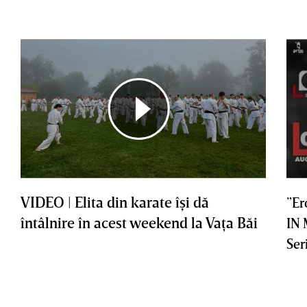
VIDEO | Elita din karate îşi dă
”Er
întâlnire în acest weekend la Vaţa Băi
IN
Ser