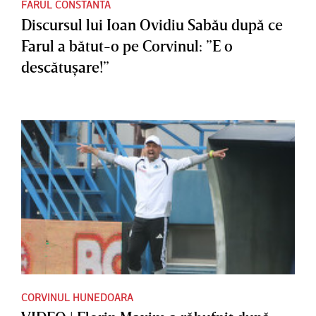
FARUL CONSTANTA
Discursul lui Ioan Ovidiu Sabău după ce
Farul a bătut-o pe Corvinul: ”E o
descătuşare!”
CORVINUL HUNEDOARA