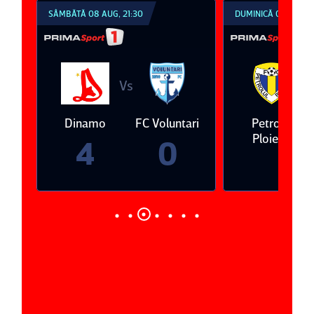
SÂMBĂTĂ 08 AUG, 21:30
DUMINICĂ 09 AUG, 1
Vs
V
eda
Dinamo
FC Voluntari
Petrolul
Ploieşti
4
0