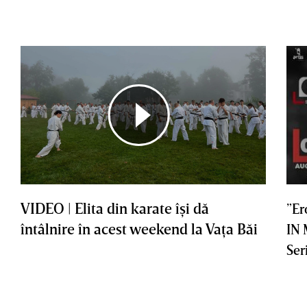
VIDEO | Elita din karate îşi dă
”Er
întâlnire în acest weekend la Vaţa Băi
IN
Ser