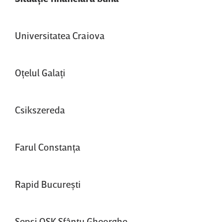
Universitatea Craiova
Oţelul Galaţi
Csikszereda
Farul Constanţa
Rapid Bucureşti
Sepsi OSK Sfântu Gheorghe