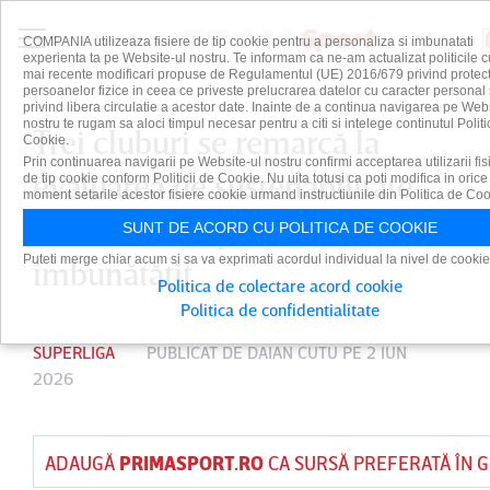
COMPANIA utilizeaza fisiere de tip cookie pentru a personaliza si imbunatati
experienta ta pe Website-ul nostru. Te informam ca ne-am actualizat politicile c
mai recente modificari propuse de Regulamentul (UE) 2016/679 privind protect
persoanelor fizice in ceea ce priveste prelucrarea datelor cu caracter personal 
privind libera circulatie a acestor date. Inainte de a continua navigarea pe Web
nostru te rugam sa aloci timpul necesar pentru a citi si intelege continutul Politi
Trei cluburi se remarcă la
Cookie.
Prin continuarea navigarii pe Website-ul nostru confirmi acceptarea utilizarii fis
evaluarea de sustenabilitate
de tip cookie conform Politicii de Cookie. Nu uita totusi ca poti modifica in orice
moment setarile acestor fisiere cookie urmand instructiunile din Politica de Coo
financiară. Şapte au situaţia de
SUNT DE ACORD CU POLITICA DE COOKIE
Puteti merge chiar acum si sa va exprimati acordul individual la nivel de cookie
îmbunătăţit
Politica de colectare acord cookie
Politica de confidentialitate
SUPERLIGA
PUBLICAT DE
DAIAN CUTU
PE 2 IUN
2026
ADAUGĂ
PRIMASPORT.RO
CA SURSĂ PREFERATĂ ÎN 