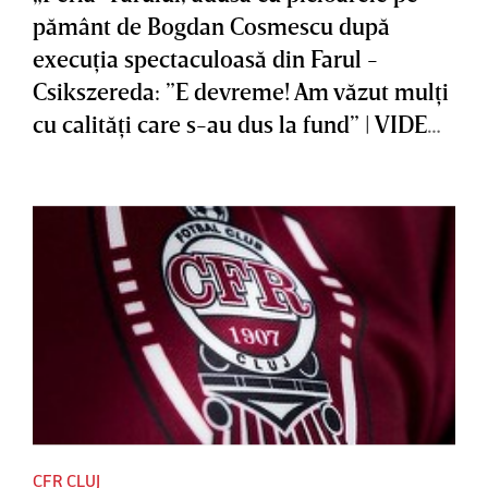
pământ de Bogdan Cosmescu după
execuţia spectaculoasă din Farul -
Csikszereda: ”E devreme! Am văzut mulţi
cu calităţi care s-au dus la fund” | VIDEO
EXCLUSIV
CFR CLUJ