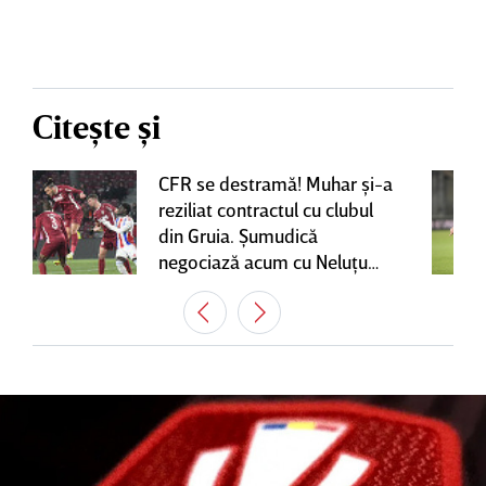
Citește și
CFR se destramă! Muhar şi-a
reziliat contractul cu clubul
din Gruia. Şumudică
negociază acum cu Neluţu
Varga, care mai are o
variantă pentru banca tehnică
| EXCLUSIV