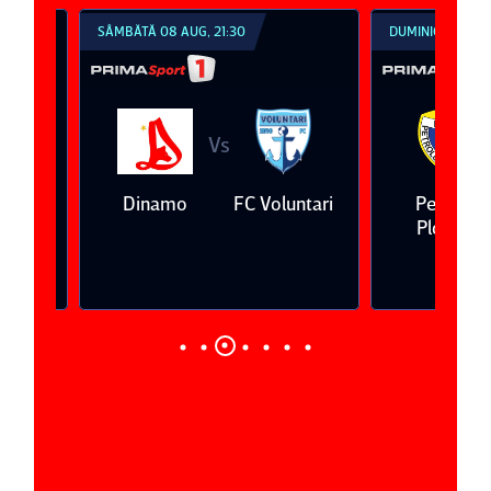
SÂMBĂTĂ 08 AUG, 21:30
DUMINICĂ 09 AUG, 1
Vs
V
eda
Dinamo
FC Voluntari
Petrolul
Ploieşti