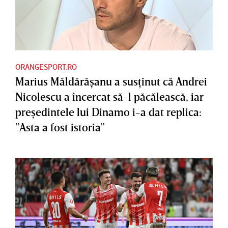
ORANGESPORT.RO
Marius Măldărăşanu a susţinut că Andrei
Nicolescu a încercat să-l păcălească, iar
preşedintele lui Dinamo i-a dat replica:
”Asta a fost istoria”