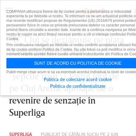
COMPANIA utilizeaza fisiere de tip cookie pentru a personaliza si imbunatati
experienta ta pe Website-ul nostru. Te informam ca ne-am actualizat politicile c
mai recente modificari propuse de Regulamentul (UE) 2016/679 privind protect
persoanelor fizice in ceea ce priveste prelucrarea datelor cu caracter personal 
privind libera circulatie a acestor date. Inainte de a continua navigarea pe Web
nostru te rugam sa aloci timpul necesar pentru a citi si intelege continutul Politi
”U” Cluj se dezlănţuie pe piaţa
Cookie.
Prin continuarea navigarii pe Website-ul nostru confirmi acceptarea utilizarii fis
transferurilor. Patru
de tip cookie conform Politicii de Cookie. Nu uita totusi ca poti modifica in orice
moment setarile acestor fisiere cookie urmand instructiunile din Politica de Coo
internaţionali negociază cu
SUNT DE ACORD CU POLITICA DE COOKIE
Puteti merge chiar acum si sa va exprimati acordul individual la nivel de cookie
”şepcile roşii” + fostul idol de
Politica de colectare acord cookie
pe Cluj Arena, aproape de o
Politica de confidentialitate
revenire de senzaţie în
Superliga
SUPERLIGA
PUBLICAT DE
CĂTĂLIN SUCIU
PE 2 IUN