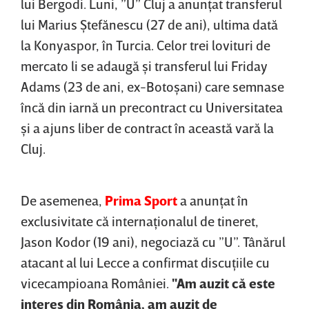
lui Bergodi. Luni, ”U” Cluj a anunţat transferul
lui Marius Ştefănescu (27 de ani), ultima dată
la Konyaspor, în Turcia. Celor trei lovituri de
mercato li se adaugă şi transferul lui Friday
Adams (23 de ani, ex-Botoşani) care semnase
încă din iarnă un precontract cu Universitatea
şi a ajuns liber de contract în această vară la
Cluj.
De asemenea,
Prima Sport
a anunţat în
exclusivitate că internaţionalul de tineret,
Jason Kodor (19 ani), negociază cu ”U”. Tânărul
atacant al lui Lecce a confirmat discuţiile cu
vicecampioana României.
"Am auzit că este
interes din România, am auzit de