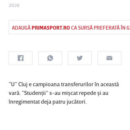
2026
ADAUGĂ
PRIMASPORT.RO
CA SURSĂ PREFERATĂ ÎN 
”U” Cluj e campioana transferurilor în această
vară. ”Studenţii” s-au mişcat repede şi au
înregimentat deja patru jucători.