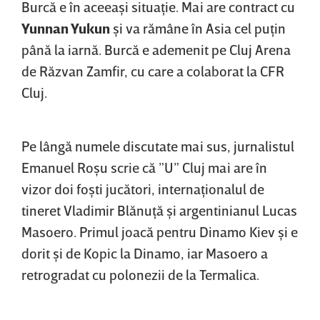
Burcă e în aceeaşi situaţie. Mai are contract cu
Yunnan Yukun
şi va rămâne în Asia cel puţin
până la iarnă. Burcă e ademenit pe Cluj Arena
de Răzvan Zamfir, cu care a colaborat la CFR
Cluj.
Pe lângă numele discutate mai sus, jurnalistul
Emanuel Roşu scrie că ”U” Cluj mai are în
vizor doi foşti jucători, internaţionalul de
tineret Vladimir Blănuţă şi argentinianul Lucas
Masoero. Primul joacă pentru Dinamo Kiev şi e
dorit şi de Kopic la Dinamo, iar Masoero a
retrogradat cu polonezii de la Termalica.