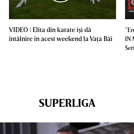
VIDEO | Elita din karate îşi dă
”Er
întâlnire în acest weekend la Vaţa Băi
IN
Ser
SUPERLIGA