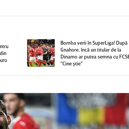
Bomba verii în SuperLiga! După
ntru
Gnahore, încă un titular de la
 din
Dinamo ar putea semna cu FCS
euro
"Cine ştie"