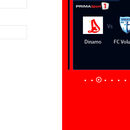
Vs
Vs
Farul
Csikszereda
Dinamo
FC Volunt
Constanţa