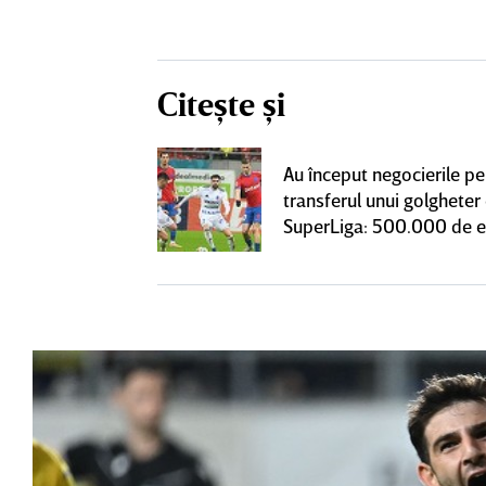
Citește și
 Pancu în
Au început negocierile pe
upă contractul cu
transferul unui golgheter
notificare la
SuperLiga: 500.000 de 