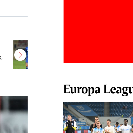
Oficial! Juan Bauza a semnat:
”Vine să dea mai multă fantezie
B:
echipei noastre”
Europa Leag