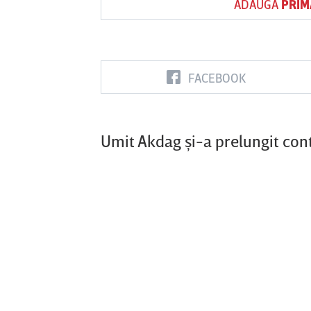
ADAUGĂ
PRIM
Vs
FACEBOOK
FC Botoşani
Corvinul
Sepsi OSK S
Hunedoara
Gheorghe
Umit Akdag şi-a prelungit con