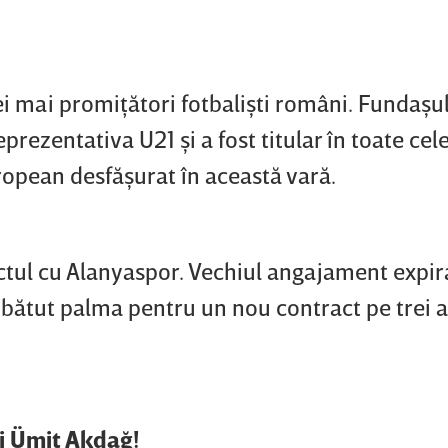
i mai promiţători fotbalişti români. Fundaşul
rezentativa U21 şi a fost titular în toate cele
opean desfăşurat în această vară.
ctul cu Alanyaspor. Vechiul angajament expir
u bătut palma pentru un nou contract pe trei a
ui Ümit Akdağ!