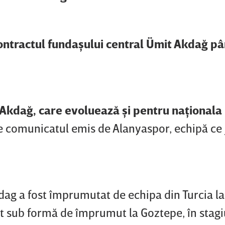
contractul fundaşului central Ümit Akdağ pâ
t Akdağ, care evoluează şi pentru naţionala
te comunicatul emis de Alanyaspor, echipă ce 
dag a fost împrumutat de echipa din Turcia la
ot sub formă de împrumut la Goztepe, în stag