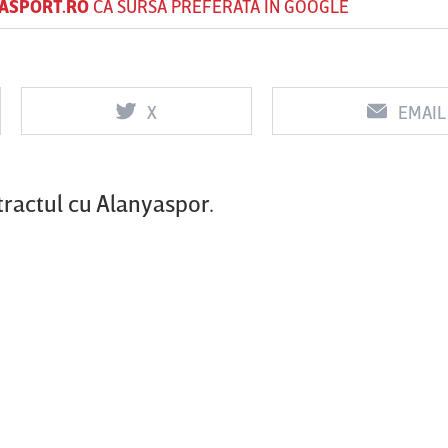
ASPORT.RO
CA SURSĂ PREFERATĂ ÎN GOOGLE
Vs
Vs
X
EMAIL
f
FCSB
UTA Arad
Rapid
tractul cu Alanyaspor.