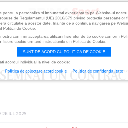
e pentru a personaliza si imbunatati experienta ta pe Website-ul nostr
i propuse de Regulamentul (UE) 2016/679 privind protectia persoanelor f
ibera circulatie a acestor date. Inainte de a continua navigarea pe Websi
l Politicii de Cookie.
ostru confirmi acceptarea utilizarii fisierelor de tip cookie conform Polit
 fisiere cookie urmand instructiunile din Politica de Cookie.
SUNT DE ACORD CU POLITICA DE COOKIE
i acordul individual la nivel de cookie:
 SEMNAT UN CONTRAC
Politica de colectare acord cookie
Politica de confidentialitate
 26 IUL 2025
0
VINERI 07 AUG, 21:00
SÂ