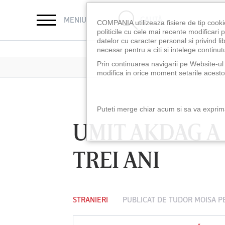
CAUTĂ
MENIU
COMPANIA utilizeaza fisiere de tip cooki
politicile cu cele mai recente modificar
datelor cu caracter personal si privind l
necesar pentru a citi si intelege continutu
Prin continuarea navigarii pe Website-ul n
modifica in orice moment setarile acestor
Puteti merge chiar acum si sa va exprimat
UMIT AKDAG A
TREI ANI
STRANIERI
PUBLICAT DE
TUDOR MOISA
PE
LUNI 10 AUG, 18:30
LUNI 10 AUG, 21:3