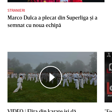
STRANIERI
Marco Dulca a plecat din Superliga şi a
semnat cu noua echipă
VIDEO | Elita din karate îşi dă
”Er