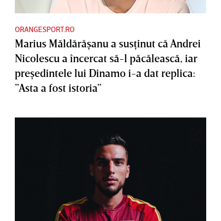
ORANGESPORT.RO
Marius Măldărăşanu a susţinut că Andrei
Nicolescu a încercat să-l păcălească, iar
preşedintele lui Dinamo i-a dat replica:
”Asta a fost istoria”