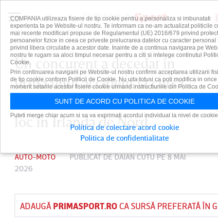
COMPANIA utilizeaza fisiere de tip cookie pentru a personaliza si imbunatati
experienta ta pe Website-ul nostru. Te informam ca ne-am actualizat politicile c
mai recente modificari propuse de Regulamentul (UE) 2016/679 privind protect
persoanelor fizice in ceea ce priveste prelucrarea datelor cu caracter personal 
privind libera circulatie a acestor date. Inainte de a continua navigarea pe Web
nostru te rugam sa aloci timpul necesar pentru a citi si intelege continutul Politi
Un concurent a decedat în
Cookie.
Prin continuarea navigarii pe Website-ul nostru confirmi acceptarea utilizarii fis
urma unui accident la cursa
de tip cookie conform Politicii de Cookie. Nu uita totusi ca poti modifica in orice
moment setarile acestor fisiere cookie urmand instructiunile din Politica de Coo
moto North West 200, ce are
SUNT DE ACORD CU POLITICA DE COOKIE
Puteti merge chiar acum si sa va exprimati acordul individual la nivel de cookie
loc în Irlanda de Nord
Politica de colectare acord cookie
Politica de confidentialitate
AUTO-MOTO
PUBLICAT DE
DAIAN CUTU
PE 8 MAI
2026
ADAUGĂ
PRIMASPORT.RO
CA SURSĂ PREFERATĂ ÎN 